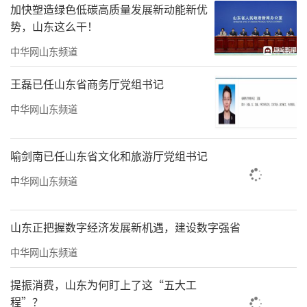
加快塑造绿色低碳高质量发展新动能新优
势，山东这么干！
中华网山东频道
刘庆南VS邹晨
循环赛另外一场对决中，依旧是老牌队伍
王磊已任山东省商务厅党组书记
取得优势，成都队以4.5比0.5战胜以年轻棋手为
中华网山东频道
主的青岛队。淘汰赛区也全部分出了胜负，在
常规赛阶段排名前四的队伍皆获得胜利，分别
喻剑南已任山东省文化和旅游厅党组书记
是杭州银行队3.5比1.5胜江苏队、深圳4比1胜浙
中华网山东频道
江、重庆体彩3.5比1.5胜北京、上海3比2胜重庆
九龙坡。获胜的4支队伍晋级前四名的角逐，另
山东正把握数字经济发展新机遇，建设数字强省
外4支队伍则将竞争第5至第8名的排位。
中华网山东频道
第二轮比赛在7日进行，山东玲珑轮胎队将
提振消费，山东为何盯上了这“五大工
与成都蓓蕾俱乐部强强对抗，杭镇联队与青岛
程”？