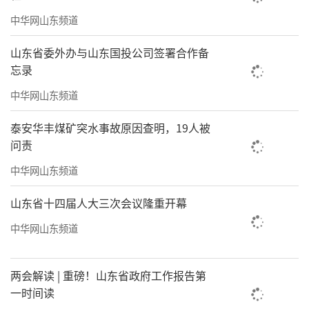
青伟展开对决。杭镇联队教练陈鹏赛前为队员
中华网山东频道
们打气，他表示年轻棋手拼劲十足，相信队员
山东省委外办与山东国投公司签署合作备
们能够发挥出水平，凯旋而归。6日晚，循环赛
忘录
第二轮对阵出炉：杭镇联队邹晨对阵刘米德；
中华网山东频道
肖同迎战逄韬；林艺对上马中涵；赵盛鑫与孙
方卉相遇第四台；陈一宁迎战邵麒羽。山东队
泰安华丰煤矿突水事故原因查明，19人被
问责
赵骏在第一台与李荻展开较量；刘庆南迎战赵
元赫；黄仁杰对阵许翔宇；谷笑冰对阵楚若
中华网山东频道
桐；刘曼犁对阵任肖依。
山东省十四届人大三次会议隆重开幕
（来源：壹点号@棋牌风暴眼）
中华网山东频道
责任编辑：窦静
两会解读 | 重磅！山东省政府工作报告第
一时间读