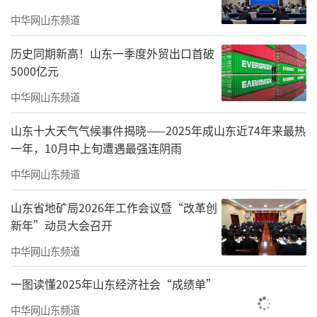
赛一上来就让两兄弟顶牛，颇有看点。且杭镇
中华网山东频道
联队在总决赛派遣全少年班底，也使本轮比赛
带有后起之秀向自家前辈发起挑战的意味。
历史同期新高！山东一季度外贸出口首破
5000亿元
中华网山东频道
山东十大天气气候事件揭晓——2025年成山东近74年来最热
一年，10月中上旬遭遇最强连阴雨
中华网山东频道
山东省地矿局2026年工作会议暨“改革创
新年”动员大会召开
中华网山东频道
一图读懂2025年山东经济社会“成绩单”
中华网山东频道
谷笑冰VS陈一宁