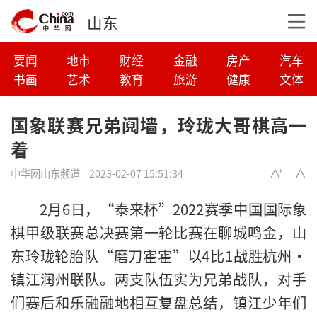
山东
要闻
地市
财经
金融
房产
汽车
书画
艺术
教育
旅游
健康
文体
国象联赛兄弟阋墙，玲珑大哥棋高一
着
中华网山东频道
2023-02-07 15:51:34
2月6日，“泰来杯”2022赛季中国国际象
棋甲级联赛总决赛第一轮比赛在聊城鸣金，山
东玲珑轮胎队“磨刀霍霍”以4比1战胜杭州·
镇江润州联队。两支队伍实为兄弟战队，对手
们赛后和乐融融地相互复盘总结，镇江少年们