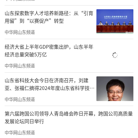
子特级大师谷笑冰34个回合后，执黑战胜联赛
山东探索数字人才培养新路径：从“引育
新人陈一宁。随后山东队接连敲响胜鼓，特级
用留”到“以赛促产”转型
大师刘庆南、新秀黄仁杰、特级大师赵骏分别
中华网山东频道
战胜邹晨、肖同、林艺，鲁军男子台次大获全
经济大省上半年GDP密集出炉，山东半年
胜。杭镇联队赵盛鑫在第四台战胜胡聿，为队
经济总量突破5万亿
伍抢回一局，但已无法影响比赛结果，山东大
中华网山东频道
哥先下一城。
山东省科技大会今日在济南召开，刘建
亚、张福仁摘得2024年度山东省科学技术
奖最高奖！
中华网山东频道
第六届跨国公司领导人青岛峰会昨日开幕，跨国公司高质量
发展论坛同日举行
中华网山东频道