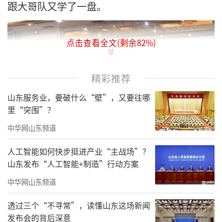
跟大哥队又学了一盘。
点击查看全文(剩余
82
%)
精彩推荐
山东服务业，要破什么“壁”，又要往哪
里“突围”？
中华网山东频道
人工智能如何快步挺进产业“主战场”？
山东发布“人工智能+制造”行动方案
中华网山东频道
杭州·镇江润州联队从青岛城阳队脱身而
透过三个“不寻常”，读懂山东这场新闻
来，与山东队同根同源，彼此都很熟悉。总决
发布会的背后深意