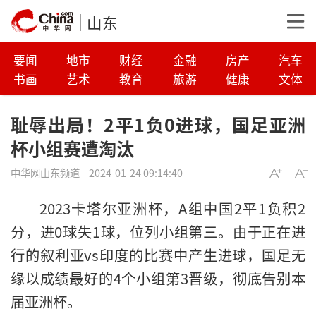
山东
要闻
地市
财经
金融
房产
汽车
书画
艺术
教育
旅游
健康
文体
耻辱出局！2平1负0进球，国足亚洲
杯小组赛遭淘汰
中华网山东频道
2024-01-24 09:14:40
2023卡塔尔亚洲杯，A组中国2平1负积2
分，进0球失1球，位列小组第三。由于正在进
行的叙利亚vs印度的比赛中产生进球，国足无
缘以成绩最好的4个小组第3晋级，彻底告别本
届亚洲杯。