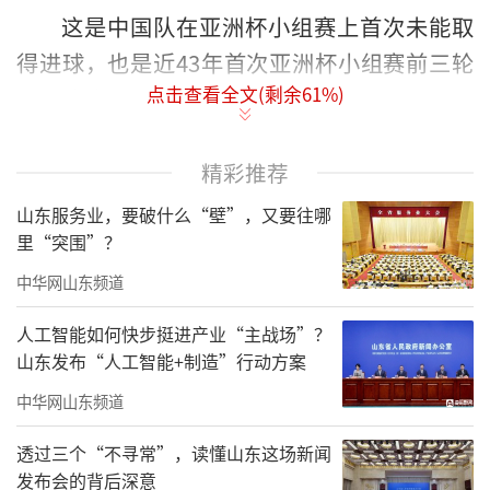
这是中国队在亚洲杯小组赛上首次未能取
得进球，也是近43年首次亚洲杯小组赛前三轮
点击查看全文(剩余
61
%)
无一胜绩。
在此前12次亚洲杯之旅中，国足仅有3次小
精彩推荐
组出局(1980年、2007年、2011年)，但从未排
山东服务业，要破什么“壁”，又要往哪
名小组垫底，也从未整届赛事0进球。本届是国
里“突围”？
足整届赛事0进球。
中华网山东频道
人工智能如何快步挺进产业“主战场”？
山东发布“人工智能+制造”行动方案
中华网山东频道
透过三个“不寻常”，读懂山东这场新闻
发布会的背后深意