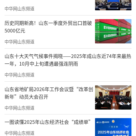
中华网山东频道
历史同期新高！山东一季度外贸出口首破
5000亿元
国足本届亚洲杯小组赛战绩：
中华网山东频道
1月13日第一轮，国足0-0塔吉克斯坦
山东十大天气气候事件揭晓——2025年成山东近74年来最热
1月17日第二轮，国足0-0黎巴嫩
一年，10月中上旬遭遇最强连阴雨
1月22日第三轮，国足0-1卡塔尔
中华网山东频道
亚洲杯A组最终积分榜
山东省地矿局2026年工作会议暨“改革创
新年”动员大会召开
中华网山东频道
一图读懂2025年山东经济社会“成绩单”
中华网山东频道