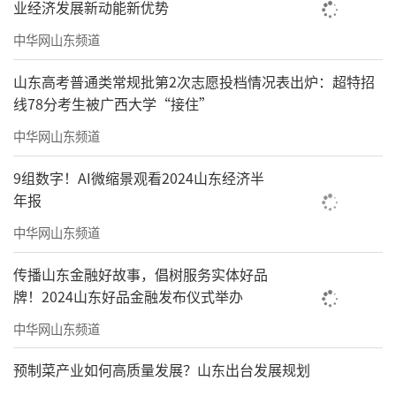
管理办法》，进一步细化具体操作实施要求。
业经济发展新动能新优势
中华网山东频道
证监会将严格落实“零容忍”要求，加大
对资本市场违法行为执法力度，严厉打击各类
山东高考普通类常规批第2次志愿投档情况表出炉：超特招
违法违规行为，持续净化资本市场环境。同
线78分考生被广西大学“接住”
时，贯彻落实《办法》规定，及时回应解决证
中华网山东频道
券期货行政执法当事人承诺制度执行中出现的
9组数字！AI微缩景观看2024山东经济半
新情况、新问题，依法保护投资者合法权益，
年报
维护公开、公平、公正的资本市场秩序，促进
中华网山东频道
资本市场平稳健康发展。
传播山东金融好故事，倡树服务实体好品
（来源：商券中国）
牌！2024山东好品金融发布仪式举办
中华网山东频道
责任编辑：于冬月
预制菜产业如何高质量发展？山东出台发展规划