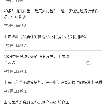
用。一方面，明确当事人所在辖区的派出机构
负责核查验收当事人履行承诺认可协议的情
40条！山东再出“政策大礼包”，进一步促进经济稳健向
况，另一方面，明确派出机构查处的案件可以
好、进中提质
适用行政执法当事人承诺，现阶段由承诺办理
中华网山东频道
部门统一办理。
山东增加高品质住宅供给 优化住房公积金使用政策
此外，《规定》还加强监督制约，严防道
中华网山东频道
德风险。建立集体决策机制、内部监督制约机
2024中国县域经济百强县发布，山东12
制，压缩承诺金协商数额的裁量空间，强化派
地入选
出机构在承诺履行过程中的核查监督作用，要
中华网山东频道
求及时公告披露相关信息。
山东出台若干政策措施，进一步促进经济稳健向好进中提质
证监会表示，下一步，证监会将会同财政
部将2015年2月发布的《行政和解金管理暂行办
中华网山东频道
法》修改为《证券期货行政执法当事人承诺金
山东优选整合11条标志性产业链 培育工