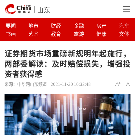
山东
要闻
地市
财经
金融
房产
汽车
书画
艺术
教育
旅游
健康
文体
证券期货市场重磅新规明年起施行，
两部委解读：及时赔偿损失，增强投
资者获得感
来源：
中华网山东频道
2021-11-30 10:32:48