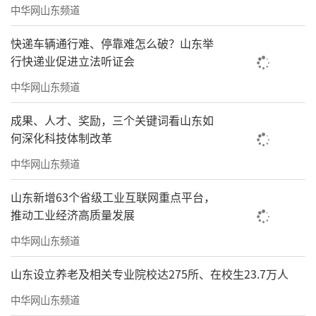
中华网山东频道
是规定当事人在沟通协商时所作的陈述只能用
于实施行政执法当事人承诺，以解除当事人后
快递车辆通行难、停靠难怎么破？山东举
行快递业促进立法听证会
顾之忧。
中华网山东频道
关键点七：行政执法当事人承诺制度而
成果、人才、奖励，三个关键词看山东如
非“花钱买平安”
何深化科技体制改革
《办法》明确，当事人承诺具有严格适用
中华网山东频道
条件，证监会经审查并集体决策后才能决定案
山东新增63个省级工业互联网重点平台，
件能否适用该制度。同时，承诺金兼具惩戒和
推动工业经济高质量发展
赔偿功能，承诺金数额的确定应当综合考虑当
中华网山东频道
事人因涉嫌违法行为可能获得的收益或者避免
的损失、当事人涉嫌违法行为依法可能被处以
山东设立养老及相关专业院校达275所、在校生23.7万人
罚款和没收违法所得的金额，以及投资者因当
中华网山东频道