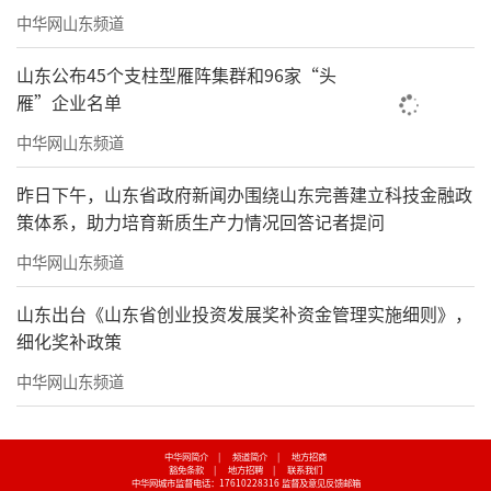
中华网山东频道
山东公布45个支柱型雁阵集群和96家“头
雁”企业名单
中华网山东频道
昨日下午，山东省政府新闻办围绕山东完善建立科技金融政
策体系，助力培育新质生产力情况回答记者提问
中华网山东频道
山东出台《山东省创业投资发展奖补资金管理实施细则》，
细化奖补政策
中华网山东频道
中华网简介
|
频道简介
|
地方招商
豁免条款
|
地方招聘
|
联系我们
中华网城市监督电话：17610228316
监督及意见反馈邮箱