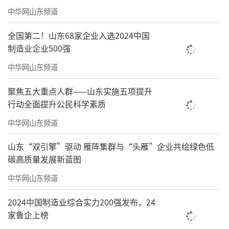
协议。证监会经与当事人沟通协商，认可其所
中华网山东频道
作承诺的，应当与当事人签署承诺认可协议，
全国第二！山东68家企业入选2024中国
并载明相关事项。四是中止调查。承诺认可协
制造业企业500强
议签署后，证监会向当事人出具中止调查决定
中华网山东频道
书并予以公告。五是履行协议。当事人应当严
聚焦五大重点人群——山东实施五项提升
格履行承诺认可协议。当事人因自身原因未履
行动全面提升公民科学素质
行或者未完全履行承诺的，证监会应当终止适
中华网山东频道
用行政执法当事人承诺。六是终止调查。当事
人完全履行承诺认可协议后，证监会向当事人
山东“双引擎”驱动 雁阵集群与“头雁”企业共绘绿色低
碳高质量发展新蓝图
出具终止调查决定书并予以公告。对当事人涉
嫌实施的同一个违法行为不再重新调查。
中华网山东频道
关键点六：符合条件的投资者可快速获得
2024中国制造业综合实力200强发布，24
家鲁企上榜
赔偿