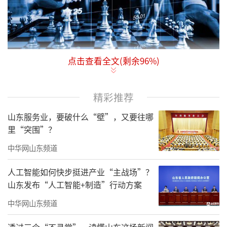
点击查看全文(剩余
96
%)
国务院总理李克强日前签署国务院令，公
布《证券期货行政执法当事人承诺制度实施办
法》（简称《办法》），自2022年1月1日起施
精彩推荐
行。
山东服务业，要破什么“壁”，又要往哪
里“突围”？
证监会随后就《证券期货行政执法当事人
中华网山东频道
承诺制度实施规定》（简称《规定》）向市场
征求意见，并和司法部一道，对《办法》有关
人工智能如何快步挺进产业“主战场”？
山东发布“人工智能+制造”行动方案
问题答记者问。
中华网山东频道
证券期货行政执法当事人承诺制度在提高
执法效率、及时赔偿投资者损失、尽快恢复市
透过三个“不寻常”，读懂山东这场新闻