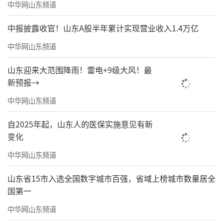
中华网山东频道
行政执法当事人承诺制度能够及时赔偿投
资者损失，且不影响其行使民事诉讼权利，充
中报披露收官！山东A股半年累计实现营业收入1.4万亿
分尊重投资者对救济渠道的选择权。《办法》
中华网山东频道
规定，投资者因当事人涉嫌违法行为遭受损失
山东迎来大范围降雨！雷电+9级大风！最
的，可以向承诺金管理机构申请赔偿，也可以
新预报→
通过依法对当事人提起民事赔偿诉讼等其他途
中华网山东频道
径获得赔偿；投资者已通过其他途径获得赔偿
自2025年起，山东人的医保实施意见有新
的，不得就已获得赔偿的部分向承诺金管理机
变化
构申请赔偿。与民事诉讼需要投资者依法在胜
中华网山东频道
诉后才能获得赔偿不同，适用当事人承诺案件
的投资者可以按照《办法》规定向承诺金管理
山东省15市入选全国数字城市百强，省域上榜城市数量居全
国第一
机构提出赔偿申请，经承诺金管理机构审核，
符合条件的投资者可快速获得赔偿。
中华网山东频道