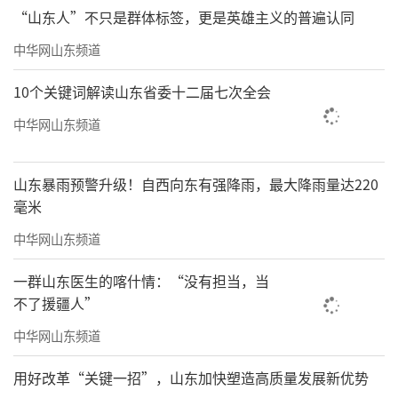
同时，《办法》通过严格规定证监会实施
“山东人”不只是群体标签，更是英雄主义的普遍认同
行政执法当事人承诺的行为规范，保障当事人
中华网山东频道
权益。一是明确证监会应当在案件调查法律文
10个关键词解读山东省委十二届七次全会
书中告知当事人有权申请适用行政执法当事人
中华网山东频道
承诺。二是提高行政执法效率，压缩证监会办
理相关工作时限，规定其在20个工作日内作出
山东暴雨预警升级！自西向东有强降雨，最大降雨量达220
是否受理行政执法当事人承诺决定，与当事人
毫米
进行沟通协商的期限为6个月，经批准延长的期
中华网山东频道
限最长不得超过6个月。三是对于不予受理的案
件，要求证监会书面通知当事人并说明理由；
一群山东医生的喀什情：“没有担当，当
不了援疆人”
要求证监会在决定终止适用行政执法当事人承
诺前听取当事人的意见。四是加强对证监会的
中华网山东频道
内部制约、外部制衡和社会监督，细化回避等
用好改革“关键一招”，山东加快塑造高质量发展新优势
程序规定，明确相关工作人员的保密义务。五