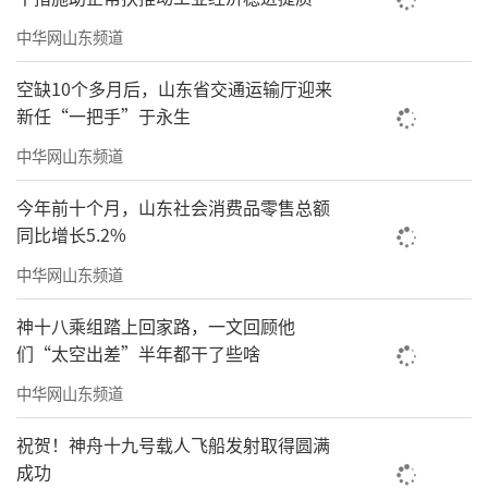
资者损失，实现监管效能等案件。
中华网山东频道
关键点五：当事人完全履行承诺可终止调
空缺10个多月后，山东省交通运输厅迎来
查
新任“一把手”于永生
根据《办法》，一是当事人自收到证监会
中华网山东频道
案件调查法律文书后至证监会作出行政处罚决
今年前十个月，山东社会消费品零售总额
定前，可以申请适用行政执法当事人承诺。对
同比增长5.2%
于不存在《办法》规定或者证监会规定的负面
中华网山东频道
情形的当事人，证监会应当自收到当事人完整
申请材料之日起20个工作日内，作出是否受理
神十八乘组踏上回家路，一文回顾他
们“太空出差”半年都干了些啥
的决定。二是沟通协商。证监会可以在规定期
中华网山东频道
限内根据当事人涉嫌违法行为造成的损失、损
害或者不良影响等，就适用行政执法当事人承
祝贺！神舟十九号载人飞船发射取得圆满
诺相关事项与当事人进行沟通协商。三是签署
成功