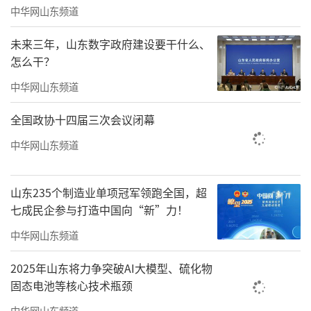
中华网山东频道
容：
未来三年，山东数字政府建设要干什么、
一是明确证券期货行政执法当事人承诺制
怎么干？
度的内涵和适用原则，规定证券期货行政执法
中华网山东频道
当事人承诺是指证监会对涉嫌证券期货违法的
单位或者个人进行调查期间，被调查的当事人
全国政协十四届三次会议闭幕
承诺纠正涉嫌违法行为、赔偿有关投资者损
中华网山东频道
失、消除损害或者不良影响并经证监会认可，
当事人履行承诺后证监会终止案件调查的行政
山东235个制造业单项冠军领跑全国，超
执法方式，规定其实施应当遵循公平、自愿、
七成民企参与打造中国向“新”力！
诚信原则。
中华网山东频道
二是规定适用证券期货行政执法当事人承
2025年山东将力争突破AI大模型、硫化物
固态电池等核心技术瓶颈
诺的基本流程，包括申请、受理、协商、确定
承诺金数额并签署承诺认可协议、履行承诺认
中华网山东频道