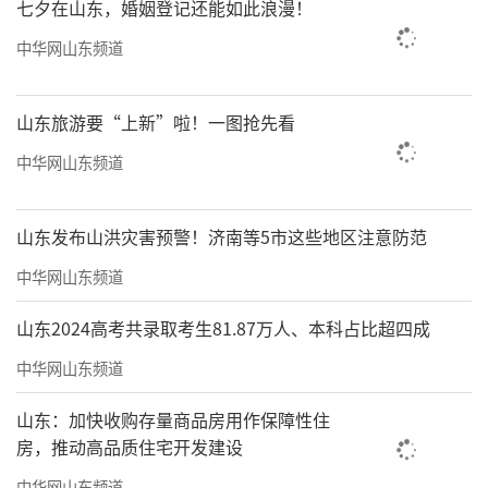
应当就案件适用当事人承诺相关事项征求调
七夕在山东，婚姻登记还能如此浪漫！
查、审理部门的意见，适用当事人承诺的案件
中华网山东频道
必须经过必要的调查，案件受理后不中止案件
调查、中止案件审理。明确承诺办理部门与承
山东旅游要“上新”啦！一图抢先看
诺金测算部门做好协调配合。由投保基金公司
中华网山东频道
负责测算投资者损失情况，调查部门、审理部
门、证券期货交易场所、证券登记结算机构、
山东发布山洪灾害预警！济南等5市这些地区注意防范
投资者保护机构等部门单位提供必要支持。
中华网山东频道
《规定》还明确投资者赔付机制安排。要
山东2024高考共录取考生81.87万人、本科占比超四成
求承诺金管理机构制定承诺金管理使用方案并
中华网山东频道
报证监会备案，同时明确当事人自行赔偿投资
者程序，鼓励当事人提前赔偿投资者。同时规
山东：加快收购存量商品房用作保障性住
房，推动高品质住宅开发建设
定了派出机构在行政执法当事人承诺中的作
中华网山东频道