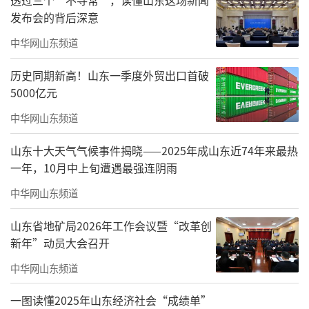
发布会的背后深意
场秩序等方面具有重要意义。适用行政执法当
事人承诺，当事人交纳的承诺金可用于赔偿投
中华网山东频道
资者损失，投资者获得及时有效救济的新途
历史同期新高！山东一季度外贸出口首破
径，更加有利于保护投资者尤其是中小投资者
5000亿元
的合法权益。
中华网山东频道
关键点一：证券期货行政执法当事人承诺
山东十大天气气候事件揭晓——2025年成山东近74年来最热
制度是什么？
一年，10月中上旬遭遇最强连阴雨
中华网山东频道
证券期货行政执法当事人承诺制度是指证
监会对涉嫌证券期货违法的单位或者个人进行
山东省地矿局2026年工作会议暨“改革创
调查期间，被调查的当事人承诺纠正涉嫌违法
新年”动员大会召开
行为、赔偿有关投资者损失、消除损害或者不
中华网山东频道
良影响并经国务院证券监督管理机构认可，当
一图读懂2025年山东经济社会“成绩单”