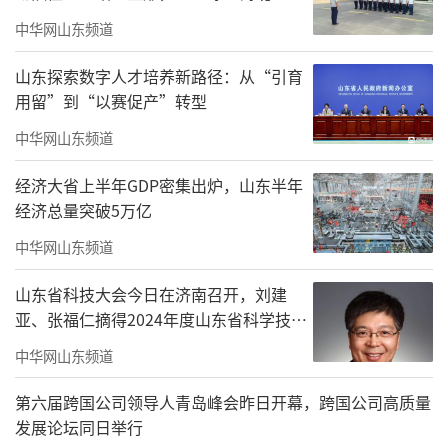
投资者尤其是中小投资者的合法权益。
中华网山东频道
三是切实提高违法成本，增强监管实效。
山东探索数字人才培养新路径：从“引育
用留”到“以赛促产”转型
行政执法当事人承诺具有涉嫌违法当事人履行
中华网山东频道
意愿强、履行速度快等优势，且证监会认可的
承诺金数额通常高于罚没款数额，使涉嫌违法
经济大省上半年GDP密集出炉，山东半年
当事人付出较高的经济代价。
经济总量突破5万亿
中华网山东频道
四是行政执法当事人承诺制度能够尽快实
现案结事了、定纷止争，从而妥善化解社会矛
山东省科技大会今日在济南召开，刘建
盾，及时恢复市场秩序，稳定预期。
亚、张福仁摘得2024年度山东省科学技术
奖最高奖！
中华网山东频道
关键点三：五方面内容明确行政执法当事
人承诺制度要义
第六届跨国公司领导人青岛峰会昨日开幕，跨国公司高质量
发展论坛同日举行
《办法》共21条，主要规定了五方面内