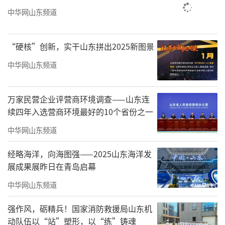
事人履行承诺后证监会终止案件调查的行政执
中华网山东频道
法方式。
关键点二：及时赔偿损失，增强投资者获
“硬核”创新，实干山东拼出2025新图景
得感
中华网山东频道
证券期货行政执法当事人承诺制度有四方
面作用：
万家民营企业评营商环境调查——山东连
续四年入选营商环境最好的10个省份之一
一是有效提高执法效能，化解资本市场执
中华网山东频道
法面临的“查处难”与市场要求“查处快”之
间的矛盾。
经略海洋，向海图强——2025山东海洋发
展成果展昨日在青岛启幕
二是及时赔偿投资者损失，增强其获得感
中华网山东频道
和满意度。适用行政执法当事人承诺，当事人
交纳的承诺金可用于赔偿投资者损失，投资者
强作风，砺精兵！国家消防救援局山东机
动队伍以“站”塑形，以“练”铸魂
获得及时有效救济的新途径，更加有利于保护