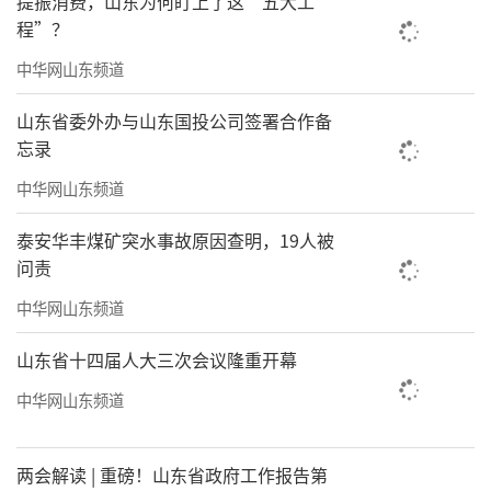
提振消费，山东为何盯上了这“五大工
相互独立；证监会建立集体决策制度，讨论决
程”？
定重大事项，并经相关负责人批准后执行；负
中华网山东频道
责证券期货行政执法当事人承诺工作的人员应
山东省委外办与山东国投公司签署合作备
当遵守相关工作纪律和回避规定；对于违背诚
忘录
信原则的证券期货行政执法当事人实施相应的
中华网山东频道
信用惩戒措施等。
泰安华丰煤矿突水事故原因查明，19人被
关键点四：负面清单+正面清单，明确适用
问责
范围
中华网山东频道
《办法》明确，当事人可以申请适用行政
山东省十四届人大三次会议隆重开幕
执法当事人承诺的时间环节，为当事人自收到
中华网山东频道
证监会案件调查法律文书后至证监会作出行政
处罚决定之前。证监会应当在送达当事人的案
两会解读 | 重磅！山东省政府工作报告第
件调查法律文书中告知其有权依法申请适用行