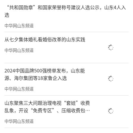
事人涉嫌违法行为所遭受的损失等诸多因素，
“共和国勋章”和国家荣誉称号建议人选公示，山东4人入
通常情况下数额要高于行政处罚的罚没款数
选
额。三是除要求当事人交纳承诺金外，证监会
中华网山东频道
还可以要求当事人采取自我核查整改、完善内
部控制制度、增加合规检查频次、主动调整相
从七夕集体婚礼看婚俗改革的山东实践
关业务等措施，以纠正涉嫌违法行为、赔偿投
中华网山东频道
资者损失、消除损害或者不良影响。因此，适
用行政执法当事人承诺，是坚持“零容忍”要
2024中国品牌500强榜单发布，山东能
源、海尔集团等18家鲁企入选
求的具体体现，不意味着当事人可以“花钱买
平安”。
中华网山东频道
关键点八：投保基金测算投资者损失
山东聚焦三大问题治理电视“套娃”收费
乱象，开设“免费专区”、压缩收费包比
《规定》厘清承诺办理部门与调查、审理
例70%以上
中华网山东频道
部门之间的协调衔接机制。要求承诺办理部门