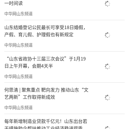
一时间读
政执法当事人承诺。包括：当事人因证券期货
中华网山东频道
犯罪被判处刑罚或者被行政处罚，未逾一定年
限；涉嫌证券期货犯罪依法应当移送司法机关
山东结婚登记公民最长可享受18日婚假，
处理；涉嫌证券期货违法行为情节严重、社会
产假、育儿假、护理假也有新规定
影响恶劣；没有新事实、新理由就同一案件再
中华网山东频道
次提出申请，或者因自身原因未履行或者未完
“山东省政协十三届三次会议”于1月19
全履行承诺，就同一案件再次提出申请，以及
日上午开幕，会期4天半
证监会基于审慎监管原则认为不适用行政执法
中华网山东频道
当事人承诺的其他情形。
何思清 | 聚焦重点 靶向发力 推动山东“文
证监会发布的《规定》从正面对适用范围
艺两新”工作取得新成效
作了进一步限定，明确行政执法当事人承诺主
中华网山东频道
要解决：调查取证存在较大困难、法律适用存
每年新增制造业贷款千亿元！山东出台若
在较大困难，以及能够更为及时有效地赔付投
干措施助企帮扶推动工业经济稳进提质