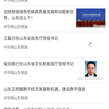
可协议、中止调查以及终止调查等。
加快塑造绿色低碳高质量发展新动能新优
势，山东这么干！
三是明确不适用证券期货行政执法当事人
承诺的情形。
中华网山东频道
四是明确承诺金的使用和管理方式，规定
王磊已任山东省商务厅党组书记
投资者因当事人涉嫌违法行为遭受损失的，可
中华网山东频道
以向承诺金管理机构申请合理赔偿，也可以通
过依法对当事人提起民事赔偿诉讼等其他途径
喻剑南已任山东省文化和旅游厅党组书记
获得赔偿；已通过其他途径获得赔偿的，不得
中华网山东频道
就已获得赔偿的部分向承诺金管理机构申请赔
偿。
山东正把握数字经济发展新机遇，建设数字强省
五是明确监督制约机制，包括：证券期货
中华网山东频道
行政执法当事人承诺工作办理部门与调查部门