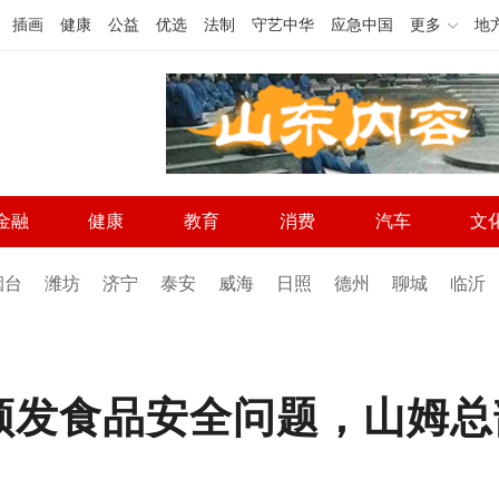
插画
健康
公益
优选
法制
守艺中华
应急中国
更多
地
金融
健康
教育
消费
汽车
文
烟台
潍坊
济宁
泰安
威海
日照
德州
聊城
临沂
频发食品安全问题，山姆总