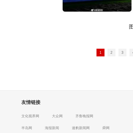
1
2
3
友情链接
文化视界网
大众网
齐鲁晚报网
半岛网
海报新闻
速豹新闻网
舜网