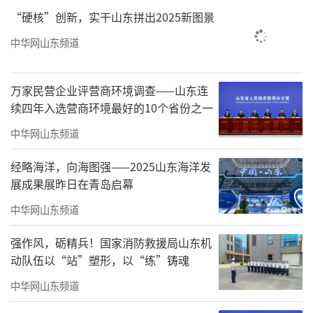
会议指出，2024年是新中国成立75周年，
“硬核”创新，实干山东拼出2025新图景
也是聊城文旅工作踏上新征程、实现新发展、
中华网山东频道
展现新作为的攻坚之年。全市文化和旅游系统
要锚定“文旅兴市”目标，以高质量发展为战
万家民营企业评营商环境调查——山东连
略牵引，以满足人民文化需求、增强人民精神
续四年入选营商环境最好的10个省份之一
力量为着力点，聚力攻坚、创新实干，坚持用
中华网山东频道
心用情用力，大力创新创意创优，着力提效提
速提质，不断促进文化和旅游深度融合，推动
经略海洋，向海图强——2025山东海洋发
展成果展昨日在青岛启幕
聊城文旅实现高质量发展、高水平跃升。
中华网山东频道
强作风，砺精兵！国家消防救援局山东机
动队伍以“站”塑形，以“练”铸魂
中华网山东频道