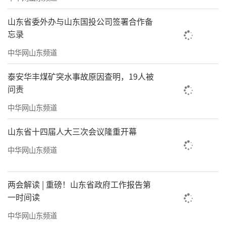
形，推进全域融合，为“文旅兴市”提标扩
山东省委外办与山东国投公司签署合作备
面，优化发展环境，为“文旅兴市”保驾护
忘录
航。
中华网山东频道
会上，传达学习了全国、全省相关会议精
泰安华丰煤矿突水事故原因查明，19人被
神，通报表扬了2023年度全市文化和旅游工作
问责
突出单位、获奖项目，临清市、高唐县、东阿
中华网山东频道
县铜城街道、冠县柳林镇以及市文化和旅游行
山东省十四届人大三次会议隆重开幕
业协会、市精品旅游促进会作交流发言。
中华网山东频道
市“文旅兴市”专班成员单位分管负责同
志，市文化和旅游局班子成员、各科室（单
两会解读 | 重磅！山东省政府工作报告第
位）负责人，各县（市、区）政府、市属开发
一时间读
区管委会分管负责同志、文化和旅游部门主要
中华网山东频道
负责同志，部分行业协会负责人，文化经营单