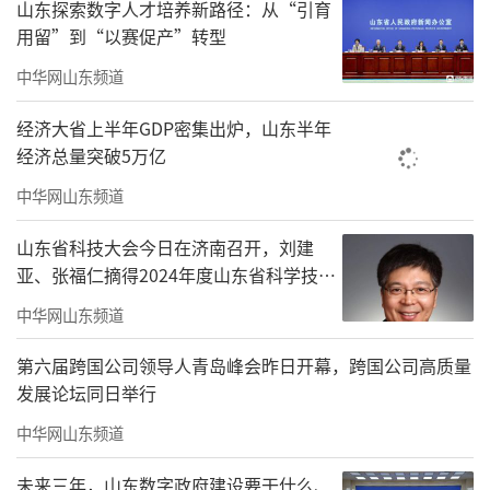
山东探索数字人才培养新路径：从“引育
用留”到“以赛促产”转型
中华网山东频道
经济大省上半年GDP密集出炉，山东半年
经济总量突破5万亿
会议明确，2024年全市文化和旅游工作要
中华网山东频道
重点抓好七个方面。着力繁荣艺术创作，在塑
山东省科技大会今日在济南召开，刘建
造新时代文艺精品上攻坚突破。坚持以人民为
亚、张福仁摘得2024年度山东省科学技术
中心的创作导向，注重抓创作、抓演出、抓市
奖最高奖！
中华网山东频道
场一体推进，用优秀作品感染人、鼓舞人、激
励人。着力做好遗产保护，在提升保护利用整
第六届跨国公司领导人青岛峰会昨日开幕，跨国公司高质量
发展论坛同日举行
体水平上攻坚突破。坚持保护第一、传承优
先，深化考古研究阐释、提升文物保护利用水
中华网山东频道
平、构建非遗保护传承体系，用心用情用力做
未来三年，山东数字政府建设要干什么、