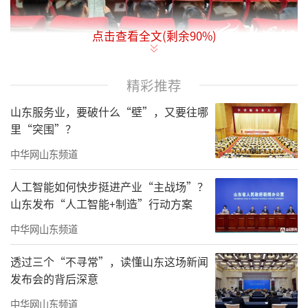
点击查看全文(剩余
90
%)
精彩推荐
3月1日，聊城市“文旅兴市”聚力攻坚动
山东服务业，要破什么“壁”，又要往哪
员部署会议召开。会议总结了2023年度工作，
里“突围”？
安排部署2024年重点任务，推动文化和旅游高
中华网山东频道
质量发展，更好担负起新时代新的文化使命。
人工智能如何快步挺进产业“主战场”？
市委常委、宣传部部长、统战部部长柳庆发出
山东发布“人工智能+制造”行动方案
席会议并讲话，副市长马卫红主持会议，市文
中华网山东频道
化和旅游局党组书记、局长周江涛作工作报
告。
透过三个“不寻常”，读懂山东这场新闻
发布会的背后深意
会议认为，过去一年，在市委、市政府的
中华网山东频道