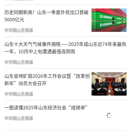
坚强领导下，全市文旅系统深入践行“三提三
敢”工作要求，乘势而上求突破、发奋图强开
历史同期新高！山东一季度外贸出口首破
5000亿元
新局，各项工作稳中求进、难中求成、变中求
好，呈现出发展势头良好、干事氛围浓厚、群
中华网山东频道
众反响热烈的喜人局面。
山东十大天气气候事件揭晓——2025年成山东近74年来最热
一年，10月中上旬遭遇最强连阴雨
会议指出，做好当前和今后一个时期文化
和旅游工作，高标准、高质量完成2024年各项
中华网山东频道
任务，格局要大、情怀要深、闯劲要足、作风
山东省地矿局2026年工作会议暨“改革创
要实，要善于围绕中心、抓大带小、以点带
新年”动员大会召开
面、打造品牌，具体要做到“五个第一”：要
中华网山东频道
把提高站位作为第一要求，把狠抓落实作为第
一图读懂2025年山东经济社会“成绩单”
一责任，把品牌创建作为第一抓手，把改革创
中华网山东频道
新作为第一动力，把过硬作风作为第一保障。