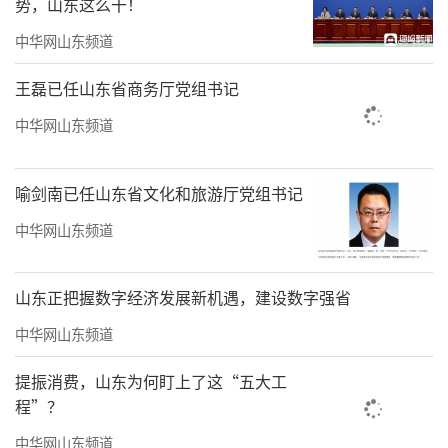
势，山东这么干！
务效能。着力拓展传播交流，在擦亮城市文旅
中华网山东频道
品牌上攻坚突破。畅通宣传主渠道，拓展传播
王磊已任山东省商务厅党组书记
新赛道，构建交流大格局，为城市品牌建设增
光添彩。着力提升治理能力，在强化要素环境
中华网山东频道
保障上攻坚突破。统筹发展和安全，持续优化
市场环境，严格落实意识形态工作责任制，不
喻剑南已任山东省文化和旅游厅党组书记
断提升文旅治理能力现代化水平。
中华网山东频道
会议强调，要抓住机遇、乘势而上，既要
山东正把握数字经济发展新机遇，建设数字强省
看到国家战略叠加的政策机遇，也要抓住高铁
开通的发展机遇，把资源优势转化为文旅胜
中华网山东频道
势。要塑强文旅品牌，为“文旅兴市”增光添
提振消费，山东为何盯上了这“五大工
彩，加强项目建设，为“文旅兴市”赋能增
程”？
效，深化文旅融合，为“文旅兴市”铸魂塑
中华网山东频道