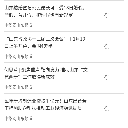
位、A级景区、旅游宾馆酒店、旅行社等文旅企
山东结婚登记公民最长可享受18日婚假，
产假、育儿假、护理假也有新规定
业代表参加会议。
中华网山东频道
（来源：
大众网 朱恩达
）
“山东省政协十三届三次会议”于1月19
责任编辑：陈雅雯
日上午开幕，会期4天半
中华网山东频道
何思清 | 聚焦重点 靶向发力 推动山东“文
艺两新”工作取得新成效
中华网山东频道
每年新增制造业贷款千亿元！山东出台若
干措施助企帮扶推动工业经济稳进提质
中华网山东频道