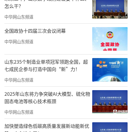
好文化遗产保护利用各项工作。着力提振文旅
怎么干？
消费，在推动供需两端平衡发展上攻坚突破。
中华网山东频道
一以贯之把扩内需、促消费摆在突出位置，持
全国政协十四届三次会议闭幕
续丰富消费业态，办好节庆活动，实施“引客
中华网山东频道
入聊”，推动文旅消费从疫后恢复转向持续扩
大。着力培强产业主体，在打牢产业发展根基
山东235个制造业单项冠军领跑全国，超
上攻坚突破。大力实施“景区焕新”“百企领
七成民企参与打造中国向“新”力！
航”“产业四提”等专项行动，推动景区提质
中华网山东频道
升级，做大做强市场主体，坚持重点项目带
动，让市场活力奔流，把产业基础夯实。着力
2025年山东将力争突破AI大模型、硫化物
提升服务效能，在增强群众文化获得感上攻坚
固态电池等核心技术瓶颈
突破。持续推进城乡公共文化服务标准化、均
中华网山东频道
等化，加快补齐旅游基础设施建设短板，既建
加快塑造绿色低碳高质量发展新动能新优
好“硬件”又提升“软件”，不断提升文旅服