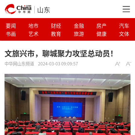
山东
要闻
地市
财经
金融
房产
汽车
书画
艺术
教育
旅游
健康
文体
文旅兴市，聊城聚力攻坚总动员！
中华网山东频道
2024-03-03 09:09:57