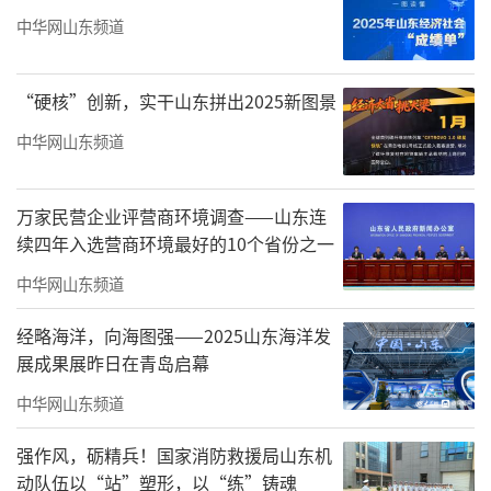
党走”“美丽中国阔步行”“砥砺前行新时
中华网山东频道
代”三个篇章接续展开，精彩纷呈的节目悉数
登台亮相：男女二重唱《领航中国》、男声独
“硬核”创新，实干山东拼出2025新图景
唱《美丽中国》、女声小合唱《金梭和银
中华网山东频道
梭》、男声小合唱《新时代之歌》、女声独唱
《春天的芭蕾》等一首首红歌唱响全场，或旋
万家民营企业评营商环境调查——山东连
律豪迈、气壮山河，或曲调婉转、优美动听，
续四年入选营商环境最好的10个省份之一
或歌声悠扬，感人肺腑，让观众重温了难忘的
中华网山东频道
激情岁月，感受到祖国的辉煌巨变。民族舞蹈
经略海洋，向海图强——2025山东海洋发
《再唱山歌给党听》、女子群舞《天浴》等舞
展成果展昨日在青岛启幕
乐升姿、美不胜收，从舞蹈编排、创意选材到
中华网山东频道
背景画屏，都尽显精彩绝伦、美轮美奂，舞者
们以优美娴熟的舞姿，舞出了民族一家亲的神
强作风，砺精兵！国家消防救援局山东机
动队伍以“站”塑形，以“练”铸魂
韵，舞出了当代中国人的英姿。诗朗诵《我和