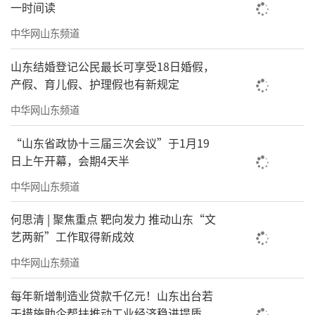
一时间读
中华网山东频道
山东结婚登记公民最长可享受18日婚假，
女声小合唱《金梭和银梭》
产假、育儿假、护理假也有新规定
中华网山东频道
“山东省政协十三届三次会议”于1月19
日上午开幕，会期4天半
中华网山东频道
何思清 | 聚焦重点 靶向发力 推动山东“文
艺两新”工作取得新成效
中华网山东频道
男声独唱《美丽中国》
每年新增制造业贷款千亿元！山东出台若
干措施助企帮扶推动工业经济稳进提质