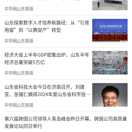
我的祖国》一吟一咏，如歌如诉，慷慨激昂，
中华网山东频道
以诗化的语言赞美了伟大祖国的繁荣富强，表
山东探索数字人才培养新路径：从“引育
达了对民族复兴的美好憧憬。穿插于歌、舞、
用留”到“以赛促产”转型
诗节目之间的木管合奏《钢铁洪流进行曲》、
中华网山东频道
长笛重奏《卡门印象》，演奏出了大家熟悉的
经济大省上半年GDP密集出炉，山东半年
旋律，令全场观众热情澎湃。晚会的压轴节目
经济总量突破5万亿
是大型歌伴舞《祝福祖国》，将动听旋律与恢
中华网山东频道
宏歌舞完美融合、相得益彰，四位领唱者和几
十人的合唱团，在一群女舞蹈演员优美舞姿的
山东省科技大会今日在济南召开，刘建
亚、张福仁摘得2024年度山东省科学技术
映衬下，纵情唱出了祝福祖国更加辉煌的激昂
奖最高奖！
旋律和时代强音，赢得了全场观众的热烈掌
中华网山东频道
声，将晚会气氛推向了最高潮。
第六届跨国公司领导人青岛峰会昨日开幕，跨国公司高质量
发展论坛同日举行