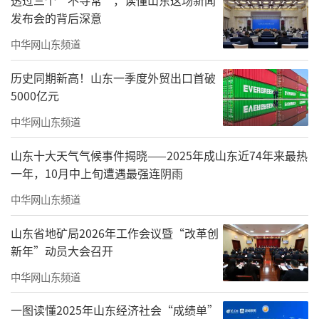
刚，市群众艺术馆馆长荆国胜等与到场观众观
发布会的背后深意
看了演出。
中华网山东频道
历史同期新高！山东一季度外贸出口首破
5000亿元
中华网山东频道
山东十大天气气候事件揭晓——2025年成山东近74年来最热
一年，10月中上旬遭遇最强连阴雨
中华网山东频道
山东省地矿局2026年工作会议暨“改革创
文艺演出在合唱《祖国颂》中拉开了帷
新年”动员大会召开
幕，大合唱气势磅礴、雄壮豪迈、震撼人心，
中华网山东频道
唱出了华夏儿女对伟大祖国的炽热情感、无比
依恋和崇高礼赞。随后，晚会以“继往开来跟
一图读懂2025年山东经济社会“成绩单”