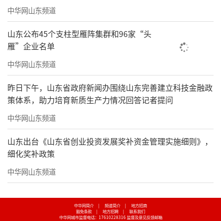
中华网山东频道
山东公布45个支柱型雁阵集群和96家“头
雁”企业名单
中华网山东频道
昨日下午，山东省政府新闻办围绕山东完善建立科技金融政
策体系，助力培育新质生产力情况回答记者提问
中华网山东频道
山东出台《山东省创业投资发展奖补资金管理实施细则》，
细化奖补政策
中华网山东频道
中华网简介
|
频道简介
|
地方招商
豁免条款
|
地方招聘
|
联系我们
中华网城市监督电话：17610228316
监督及意见反馈邮箱