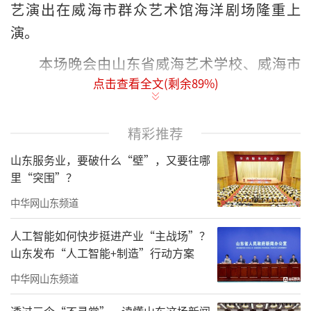
艺演出在威海市群众艺术馆海洋剧场隆重上
演。
本场晚会由山东省威海艺术学校、威海市
点击查看全文(剩余
89
%)
中华文化促进会和山东大学（威海）艺术学院
共同主办。原威海市委书记、市人大常委会主
任王培廷，原市政协主席、市关工委主任刘玉
精彩推荐
党，原市人大常委会第一副主任、党组书记马
山东服务业，要破什么“壁”，又要往哪
世和，原市人大常委会副主任邓洪爱和市委宣
里“突围”？
传部副部长姜伟、市教育局副局长张国杰、市
中华网山东频道
文联主席苗家、市文旅局副局长刘爱春等应邀
人工智能如何快步挺进产业“主战场”？
出席观看演出，晚会主办方威海艺校党委书记
山东发布“人工智能+制造”行动方案
高淑丽、校长于明伟，市文促会主席李富胜，
中华网山东频道
副主席江连志、王云鹏，副秘书长官云平、王
透过三个“不寻常”，读懂山东这场新闻