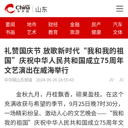
山东
要闻
地市
财经
金融
房产
汽车
书画
艺术
教育
旅游
健康
文体
礼赞国庆节 放歌新时代“我和我的祖
国”庆祝中华人民共和国成立75周年
文艺演出在威海举行
中华网山东频道
2024-09-26 18:55:43
金秋九月，丹桂飘香，硕果盈枝。在这个
充满收获与希望的季节，9月25日晚7时30分，
一场精彩纷呈、激动人心的文艺晚会——“我和
我的祖国”庆祝中华人民共和国成立75周年文