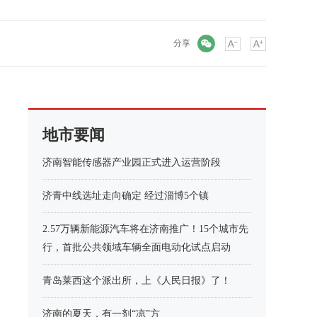
微信
分享
地市要闻
济南智能传感器产业园正式进入运营阶段
济青中线选址走向确定 经过淄博5个镇
2.57万辆新能源汽车将在济南推广！15个城市先
行，首批公共领域车辆全面电动化试点启动
青岛莱西这个派出所，上《人民日报》了！
济南的夏天，有一剂“凉”方