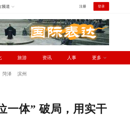
方频道
注册
登录
化
旅游
资讯
人事
更多
菏泽
滨州
位一体” 破局，用实干