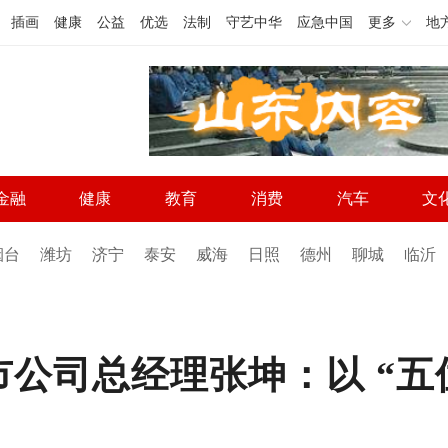
插画
健康
公益
优选
法制
守艺中华
应急中国
更多
地
金融
健康
教育
消费
汽车
文
烟台
潍坊
济宁
泰安
威海
日照
德州
聊城
临沂
公司总经理张坤：以 “五