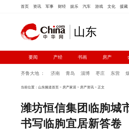
首页
资讯
军事
财经
娱乐
汽车
游戏
文化
援藏
山东
要闻
产经
书画
房产
齐鲁大地 ：
济南
青岛
淄博
枣庄
东营
当前位置：
山东频道首页
>
房产家居
>
房产资讯
> 正文
潍坊恒信集团临朐城市
书写临朐宜居新答卷