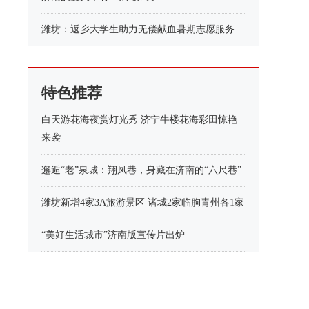
潍坊：返乡大学生助力无偿献血暑期志愿服务
特色推荐
白天游花海夜赏灯光秀 济宁牛楼花海彩田惊艳
来袭
邂逅“老”泉城：翔凤巷，身藏在济南的“六尺巷”
潍坊新增4家3A旅游景区 诸城2家临朐青州各1家
“美好生活城市”济南版宣传片出炉