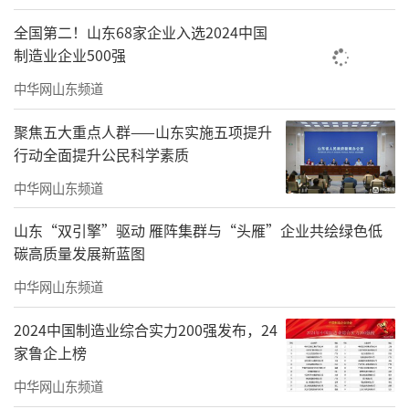
习实训环节提供专业指导，增强学生实践能
全国第二！山东68家企业入选2024中国
力；在产教融合方面搭建桥梁，促进学院与行
制造业企业500强
业深度对接。这一举措极大地提升了学院师资
中华网山东频道
队伍建设水平，为专业发展注入强大动力。
聚焦五大重点人群——山东实施五项提升
行动全面提升公民科学素质
中华网山东频道
山东“双引擎”驱动 雁阵集群与“头雁”企业共绘绿色低
碳高质量发展新蓝图
中华网山东频道
2024中国制造业综合实力200强发布，24
家鲁企上榜
中华网山东频道
此次交流合作对未来双方在人才培养、学