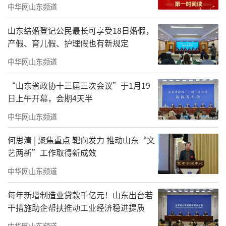
功博士介绍了中医药学院目前的教学与科研概
中华网山东频道
况，着重阐述了在专业课程设置、实践教学开
山东结婚登记公民最长可享受18日婚假，
展以及学生培养成果等方面的情况。同时，张
产假、育儿假、护理假也有新规定
功院长也表达了对未来与附属医院深入合作的
中华网山东频道
期待，希望借助特聘教授们的力量，进一步加
“山东省政协十三届三次会议”于1月19
强学院在学科建设、教材编写、实践基地拓展
日上午开幕，会期4天半
等方面的工作，尤其是在传承与创新中医药经
中华网山东频道
典理论和特色技术上取得新进展，为培养更多
优秀的中医药人才而努力。
何思清 | 聚焦重点 靶向发力 推动山东“文
艺两新”工作取得新成效
中华网山东频道
每年新增制造业贷款千亿元！山东出台若
干措施助企帮扶推动工业经济稳进提质
中华网山东频道