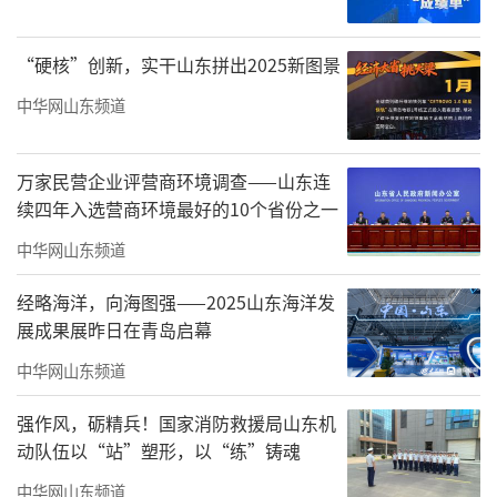
“硬核”创新，实干山东拼出2025新图景
中华网山东频道
万家民营企业评营商环境调查——山东连
续四年入选营商环境最好的10个省份之一
中华网山东频道
山东中医药大学附属医院药学部
一行先后
经略海洋，向海图强——2025山东海洋发
参观了力明红色文化和思政教育观摩基地和力
展成果展昨日在青岛启幕
明艺术宫，伴随着讲解员的详细介绍，深入了
中华网山东频道
解学院爱国主义教育阵地、传统文化教育阵
地、思政教育阵地的建设情况，深感震撼，对
强作风，砺精兵！国家消防救援局山东机
动队伍以“站”塑形，以“练”铸魂
山东力明科技职业学院深厚的文化底蕴给予了
高度赞赏，对王力一董事长的家国情怀感到钦
中华网山东频道