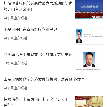
加快塑造绿色低碳高质量发展新动能新优
势，山东这么干！
中华网山东频道
王磊已任山东省商务厅党组书记
中华网山东频道
喻剑南已任山东省文化和旅游厅党组书记
中华网山东频道
傅春升主任分享了山东中医药大学附属医
院药学部在中药制剂研发、临床药学服务等方
山东正把握数字经济发展新机遇，建设数字强省
面的丰富经验与前沿进展。双方参会人员就如
中华网山东频道
何进一步促进院校间的资源共享、科研合作与
提振消费，山东为何盯上了这“五大工
人才对接等话题进行了热烈讨论，均表示希望
程”？