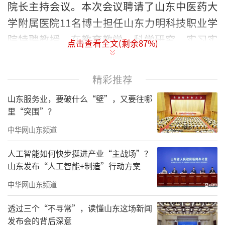
院长主持会议。本次会议聘请了山东中医药大
学附属医院11名博士担任山东力明科技职业学
院特聘教授，在教育教学、科学研究、实习实
点击查看全文(剩余
87
%)
训、产教融合等方面给予指导帮助，极大的提
升了山东力明科技职业学院师资队伍建设水
精彩推荐
平。
山东服务业，要破什么“壁”，又要往哪
里“突围”？
中华网山东频道
人工智能如何快步挺进产业“主战场”？
山东发布“人工智能+制造”行动方案
中华网山东频道
透过三个“不寻常”，读懂山东这场新闻
发布会的背后深意