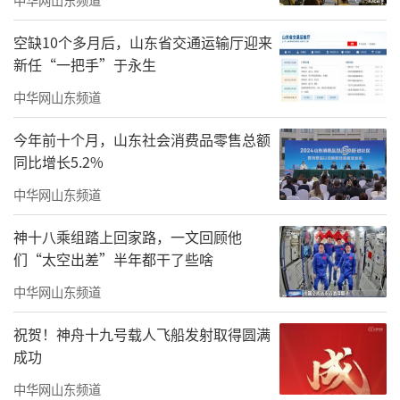
空缺10个多月后，山东省交通运输厅迎来
新任“一把手”于永生
中华网山东频道
刘晓臣院长做总结讲话，他首先代表王力
今年前十个月，山东社会消费品零售总额
同比增长5.2%
一董事长向各位领导专家的到来表示热烈的欢
中华网山东频道
迎，向山东中医药大学和附属医院多年来对
山
东力明科技职业学院
工作的帮助与支持表示衷
神十八乘组踏上回家路，一文回顾他
心的感谢。随后详细介绍了山东力明科技职业
们“太空出差”半年都干了些啥
学院在药学专业学科建设、人才培养体系以及
中华网山东频道
实践教学基地等方面的成果与规划。他指出，1
祝贺！神舟十九号载人飞船发射取得圆满
1名博士专家的到来将在学院教育教学中引入前
成功
沿知识与先进方法，不断提升教学质量；于实
中华网山东频道