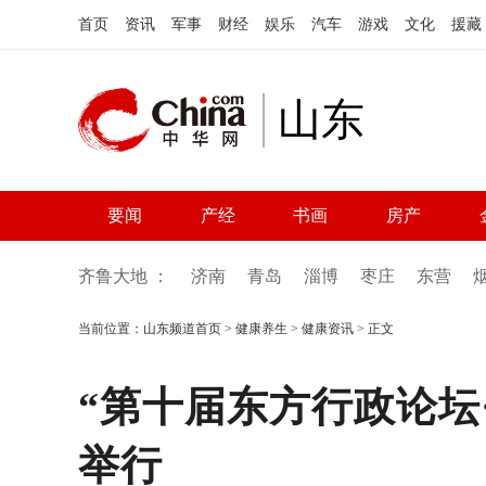
首页
资讯
军事
财经
娱乐
汽车
游戏
文化
援藏
山东
要闻
产经
书画
房产
齐鲁大地 ：
济南
青岛
淄博
枣庄
东营
当前位置：
山东频道首页
>
健康养生
>
健康资讯
> 正文
“第十届东方行政论坛
举行