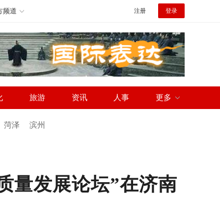
方频道
注册
登录
化
旅游
资讯
人事
更多
菏泽
滨州
质量发展论坛”在济南