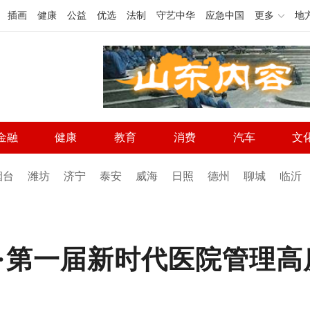
插画
健康
公益
优选
法制
守艺中华
应急中国
更多
地
金融
健康
教育
消费
汽车
文
烟台
潍坊
济宁
泰安
威海
日照
德州
聊城
临沂
·第一届新时代医院管理高