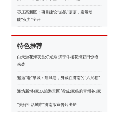
枣庄高新区：项目建设“热浪”滚滚，发展动
能“火力”全开
特色推荐
白天游花海夜赏灯光秀 济宁牛楼花海彩田惊艳
来袭
邂逅“老”泉城：翔凤巷，身藏在济南的“六尺巷”
潍坊新增4家3A旅游景区 诸城2家临朐青州各1家
“美好生活城市”济南版宣传片出炉