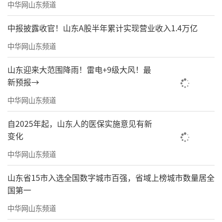
中华网山东频道
中报披露收官！山东A股半年累计实现营业收入1.4万亿
建筑工程学院副院长滕翔睿主持大会
中华网山东频道
山东迎来大范围降雨！雷电+9级大风！最
新预报→
中华网山东频道
自2025年起，山东人的医保实施意见有新
变化
中华网山东频道
山东省15市入选全国数字城市百强，省域上榜城市数量居全
国第一
汉服社带来走秀表演《华韵夏章》。同学
们身着精美的汉服一一出场，她们衣袂飘飘，
中华网山东频道