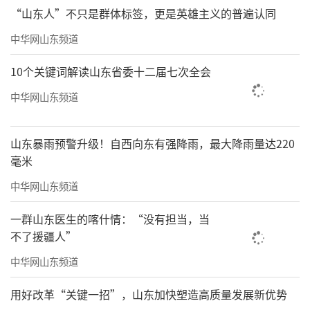
仿若从古代画卷中走来。她们或温婉端庄，或
“山东人”不只是群体标签，更是英雄主义的普遍认同
英姿飒爽，举手投足间尽显古典韵味，仿佛带
中华网山东频道
着现场观众穿越了时空。华丽的配饰、精致的
10个关键词解读山东省委十二届七次全会
妆容更是为表演添彩，让观众领略到了汉服之
美和传统文化的魅力。
中华网山东频道
山东暴雨预警升级！自西向东有强降雨，最大降雨量达220
毫米
中华网山东频道
一群山东医生的喀什情：“没有担当，当
不了援疆人”
中华网山东频道
用好改革“关键一招”，山东加快塑造高质量发展新优势