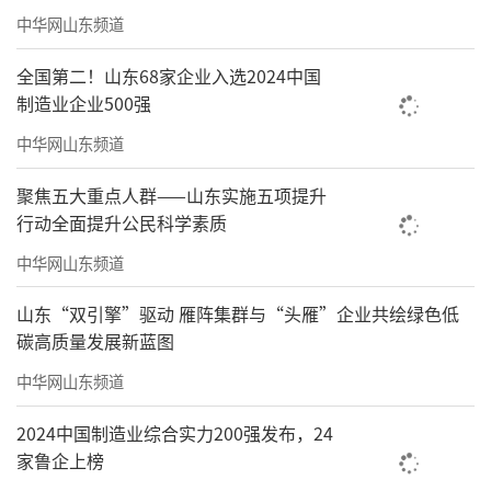
中华网山东频道
弃其糟粕；二是多读经典原著，形成自身对于
传统文化的独特理解。范老师旁征博引，从传
全国第二！山东68家企业入选2024中国
制造业企业500强
统文化的经典著作到其在现代社会的应用，为
同学们一一解读，用生动的案例、通俗易懂的
中华网山东频道
语言，让传统文化知识变得鲜活起来。
聚焦五大重点人群——山东实施五项提升
行动全面提升公民科学素质
中华网山东频道
山东“双引擎”驱动 雁阵集群与“头雁”企业共绘绿色低
碳高质量发展新蓝图
中华网山东频道
2024中国制造业综合实力200强发布，24
家鲁企上榜