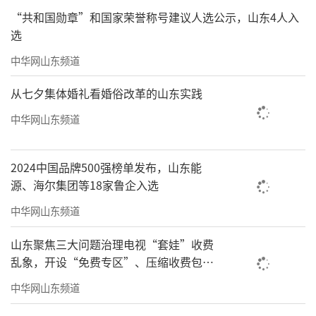
优秀传统文化传承共建协议书。
“共和国勋章”和国家荣誉称号建议人选公示，山东4人入
选
弘扬传统文化，共育时代新人。双方将携
中华网山东频道
手共进，以优秀传统文化传承活动为起点，创
新教育形式，开展系列传统文化进校园活动，
从七夕集体婚礼看婚俗改革的山东实践
营造浓厚传统文化氛围，让中华优秀传统文化
中华网山东频道
的光芒照亮广大学子前行的道路，成为广大学
子成长过程中不可或缺的精神给养。
2024中国品牌500强榜单发布，山东能
源、海尔集团等18家鲁企入选
（来源：山东工程职业技术大学）
中华网山东频道
责任编辑：周龙
山东聚焦三大问题治理电视“套娃”收费
乱象，开设“免费专区”、压缩收费包比
例70%以上
中华网山东频道