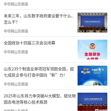
中华网山东频道
推陈出新，弘扬和发展优秀传统文化。希望同
学们能够以此次活动为契机，深入学习传统文
未来三年，山东数字政府建设要干什么、
化，汲取其中智慧，成为传统文化的传承者和
怎么干？
弘扬者。
中华网山东频道
全国政协十四届三次会议闭幕
中华网山东频道
山东235个制造业单项冠军领跑全国，超
七成民企参与打造中国向“新”力！
中华网山东频道
2025年山东将力争突破AI大模型、硫化物
固态电池等核心技术瓶颈
中华网山东频道