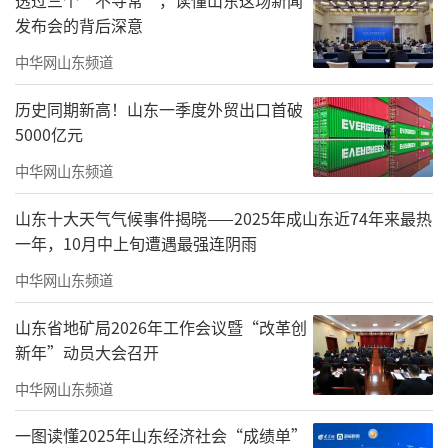
妇幼保健院副主任护师、山东省儒学发展促进
发布会的背后深意
会儒学讲师李德霞，山东省儒学发展促进会讲
中华网山东频道
师范会先，山东省儒学发展促进会老师吕德
历史同期新高！山东一季度外贸出口首破
风，山东工程职业技术大学副校长韩业文，学
5000亿元
生工作处处长王万里，保卫处处长徐永帅，马
中华网山东频道
克思主义学院院长孟宪勇，建筑工程学院院长
韩蕾以及各部门负责人和老师出席活动。建筑
山东十大天气气候事件揭晓——2025年成山东近74年来最热
一年，10月中上旬遭遇最强连阴雨
工程学院副院长滕翔睿主持活动。
中华网山东频道
山东省地矿局2026年工作会议暨“改革创
新年”动员大会召开
中华网山东频道
一图读懂2025年山东经济社会“成绩单”