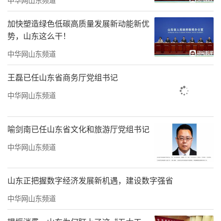
山东工程职业技术大学副校长韩业文致辞
加快塑造绿色低碳高质量发展新动能新优
韩业文致辞，他强调了中华优秀传统文化
势，山东这么干！
对于当代大学生成长成才的重要性，指出中华
中华网山东频道
优秀传统文化是中华民族得以血脉延续的纽带
王磊已任山东省商务厅党组书记
和精神力量。高校是人才培养的主阵地，学校
中华网山东频道
一直致力于推动中华优秀传统文化进校园，积
极开展大学生感兴趣的传统文化活动，如传统
喻剑南已任山东省文化和旅游厅党组书记
文化书法摄影展、中国古典音乐欣赏、中华经
典书目读书会。希望通过此次与山东省儒学发
中华网山东频道
展促进会共建的中华优秀传统文化传承活动，
能让同学们更加深入了解、感受传统文化的魅
山东正把握数字经济发展新机遇，建设数字强省
力，将传统文化精髓融入到日常学习和生活
中华网山东频道
中。