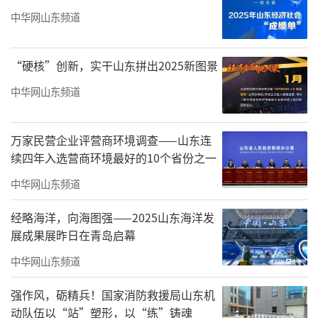
中华网山东频道
“硬核”创新，实干山东拼出2025新图景
伴随青花瓷音乐，活动在一段古色古香的
中华网山东频道
开场舞《青花舞•雅韵》中正式拉开序幕。舞
者们用灵动的身姿、飞扬的神采，点燃了现
万家民营企业评营商环境调查——山东连
场，也让每一位观众沉浸在这逸致典雅的氛围
续四年入选营商环境最好的10个省份之一
之中。
中华网山东频道
经略海洋，向海图强——2025山东海洋发
展成果展昨日在青岛启幕
中华网山东频道
强作风，砺精兵！国家消防救援局山东机
动队伍以“站”塑形，以“练”铸魂