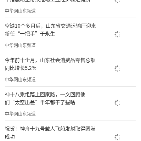
中华网山东频道
空缺10个多月后，山东省交通运输厅迎来
新任“一把手”于永生
中华网山东频道
山东省儒学发展促进会老师吕德风
今年前十个月，山东社会消费品零售总额
范会先作中华优秀传统文化进校园主题讲
同比增长5.2%
座。他将自己比作中华传统文化的导游，深入
中华网山东频道
浅出介绍了学习中华优秀传统文化的重要意
神十八乘组踏上回家路，一文回顾他
义，然后带领现场观众参观了中华传统文化的
们“太空出差”半年都干了些啥
几个“主要景点”，分别论述了儒、墨、道、
中华网山东频道
法四大学派的起源发展与主要代表思想。他为
祝贺！神舟十九号载人飞船发射取得圆满
当代大学生学习中华优秀传统文化提出了两点
成功
建议：一是辩证地看待传统文化，取其精华、