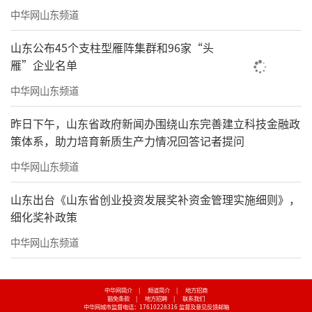
中华网山东频道
山东公布45个支柱型雁阵集群和96家“头
雁”企业名单
中华网山东频道
昨日下午，山东省政府新闻办围绕山东完善建立科技金融政
策体系，助力培育新质生产力情况回答记者提问
中华网山东频道
山东出台《山东省创业投资发展奖补资金管理实施细则》，
细化奖补政策
中华网山东频道
中华网简介
|
频道简介
|
地方招商
豁免条款
|
地方招聘
|
联系我们
中华网城市监督电话：17610228316
监督及意见反馈邮箱