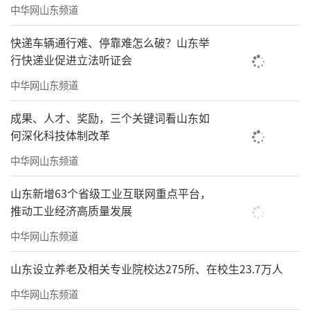
中华网山东频道
快递车辆通行难、停靠难怎么破？山东举
行快递业促进立法听证会
中华网山东频道
成果、人才、奖励，三个关键词看山东如
何深化科技体制改革
中华网山东频道
山东新增63个省级工业互联网重点平台，
双方举行优秀传统文化传承共建签约仪
推动工业经济高质量发展
式，仪式由王万里主持。与会人员就共建活动
中华网山东频道
的主题及内容进行交流，对学生群体积极反响
山东设立养老及相关专业院校达275所、在校生23.7万人
进行反馈，对落实措施达成共识。山东省儒学
中华网山东频道
发展促进会与山东工程职业技术大学共同签署