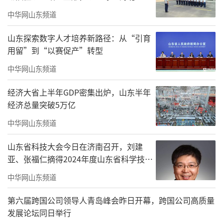
中华网山东频道
山东探索数字人才培养新路径：从“引育
用留”到“以赛促产”转型
中华网山东频道
章丘区政协委员
经济大省上半年GDP密集出炉，山东半年
山东省儒学发展促进会副会长宋海燕
经济总量突破5万亿
宋海燕发表讲话，她从儒学发展的角度出
中华网山东频道
发，阐述了传统文化在当今社会所承载的历史
山东省科技大会今日在济南召开，刘建
使命和时代价值。她提到，优秀传统文化是实
亚、张福仁摘得2024年度山东省科学技术
现中华民族伟大复兴的思想宝库、智慧源泉，
奖最高奖！
中华网山东频道
能够帮助当代青年学子有更多的认知和创造性
第六届跨国公司领导人青岛峰会昨日开幕，跨国公司高质量
发展。呼吁当代青少年研读中国经典文化著
发展论坛同日举行
作，知行合一，积极践行中华民族优良美德，