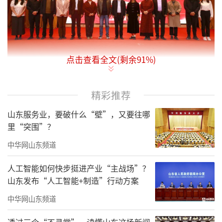
点击查看全文(剩余
91
%)
为更好发挥职业学校与政府、行业、企
精彩推荐
业、社区共同参与人才培养，传承发展中华优
山东服务业，要破什么“壁”，又要往哪
秀传统文化，推动职业教育改革创新，10月31
里“突围”？
日，由济南市章丘区政协、山东省儒学发展促
中华网山东频道
进会、山东工程职业技术大学联合主办的“弘
扬传统文化，共育时代新人”暨山东省儒学发
人工智能如何快步挺进产业“主战场”？
山东发布“人工智能+制造”行动方案
展促进会走进山东工程职业技术大学活动在学
校诚基楼学术报告厅举行。章丘区政协委员、
中华网山东频道
山东省儒学发展促进会副会长宋海燕，章丘区
透过三个“不寻常”，读懂山东这场新闻