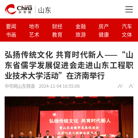
山东
要闻
地市
财经
金融
房产
汽车
书画
艺术
教育
旅游
健康
文体
弘扬传统文化 共育时代新人——“山
东省儒学发展促进会走进山东工程职
业技术大学活动”在济南举行
中华网山东频道
2024-11-04 16:55:06