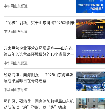
中华网山东频道
“硬核”创新，实干山东拼出2025新图景
伴随青花瓷音乐，活动在一段古色古香的
中华网山东频道
开场舞《青花舞•雅韵》中正式拉开序幕。舞
者们用灵动的身姿、飞扬的神采，点燃了现
万家民营企业评营商环境调查——山东连
场，也让每一位观众沉浸在这逸致典雅的氛围
续四年入选营商环境最好的10个省份之一
之中。
中华网山东频道
经略海洋，向海图强——2025山东海洋发
展成果展昨日在青岛启幕
中华网山东频道
强作风，砺精兵！国家消防救援局山东机
动队伍以“站”塑形，以“练”铸魂