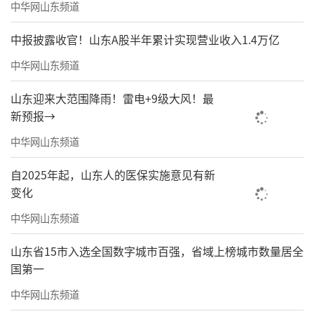
中华网山东频道
中报披露收官！山东A股半年累计实现营业收入1.4万亿
建筑工程学院副院长滕翔睿主持大会
中华网山东频道
山东迎来大范围降雨！雷电+9级大风！最
新预报→
中华网山东频道
自2025年起，山东人的医保实施意见有新
变化
中华网山东频道
山东省15市入选全国数字城市百强，省域上榜城市数量居全
国第一
汉服社带来走秀表演《华韵夏章》。同学
们身着精美的汉服一一出场，她们衣袂飘飘，
中华网山东频道