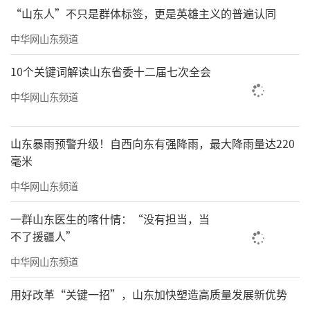
仿若从古代画卷中走来。她们或温婉端庄，或
“山东人”不只是群体标签，更是英雄主义的普遍认同
英姿飒爽，举手投足间尽显古典韵味，仿佛带
中华网山东频道
着现场观众穿越了时空。华丽的配饰、精致的
10个关键词解读山东省委十二届七次全会
妆容更是为表演添彩，让观众领略到了汉服之
美和传统文化的魅力。
中华网山东频道
山东暴雨预警升级！自西向东有强降雨，最大降雨量达220
毫米
中华网山东频道
一群山东医生的喀什情：“没有担当，当
不了援疆人”
中华网山东频道
用好改革“关键一招”，山东加快塑造高质量发展新优势