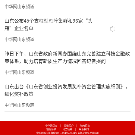
中华网山东频道
山东公布45个支柱型雁阵集群和96家“头
雁”企业名单
中华网山东频道
昨日下午，山东省政府新闻办围绕山东完善建立科技金融政
策体系，助力培育新质生产力情况回答记者提问
中华网山东频道
山东出台《山东省创业投资发展奖补资金管理实施细则》，
细化奖补政策
中华网山东频道
中华网简介
|
频道简介
|
地方招商
豁免条款
|
地方招聘
|
联系我们
中华网城市监督电话：17610228316
监督及意见反馈邮箱