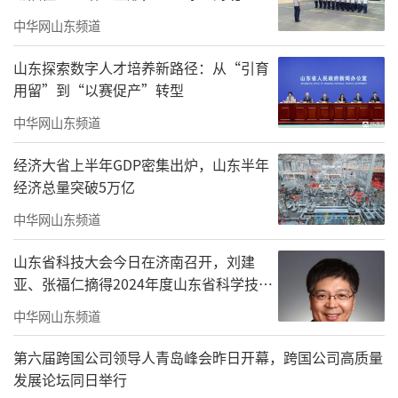
中华网山东频道
山东探索数字人才培养新路径：从“引育
用留”到“以赛促产”转型
中华网山东频道
章丘区政协委员
经济大省上半年GDP密集出炉，山东半年
山东省儒学发展促进会副会长宋海燕
经济总量突破5万亿
宋海燕发表讲话，她从儒学发展的角度出
中华网山东频道
发，阐述了传统文化在当今社会所承载的历史
山东省科技大会今日在济南召开，刘建
使命和时代价值。她提到，优秀传统文化是实
亚、张福仁摘得2024年度山东省科学技术
现中华民族伟大复兴的思想宝库、智慧源泉，
奖最高奖！
中华网山东频道
能够帮助当代青年学子有更多的认知和创造性
第六届跨国公司领导人青岛峰会昨日开幕，跨国公司高质量
发展。呼吁当代青少年研读中国经典文化著
发展论坛同日举行
作，知行合一，积极践行中华民族优良美德，