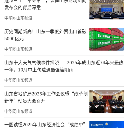
妇幼保健院副主任护师、山东省儒学发展促进
发布会的背后深意
会儒学讲师李德霞，山东省儒学发展促进会讲
中华网山东频道
师范会先，山东省儒学发展促进会老师吕德
历史同期新高！山东一季度外贸出口首破
风，山东工程职业技术大学副校长韩业文，学
5000亿元
生工作处处长王万里，保卫处处长徐永帅，马
中华网山东频道
克思主义学院院长孟宪勇，建筑工程学院院长
韩蕾以及各部门负责人和老师出席活动。建筑
山东十大天气气候事件揭晓——2025年成山东近74年来最热
一年，10月中上旬遭遇最强连阴雨
工程学院副院长滕翔睿主持活动。
中华网山东频道
山东省地矿局2026年工作会议暨“改革创
新年”动员大会召开
中华网山东频道
一图读懂2025年山东经济社会“成绩单”