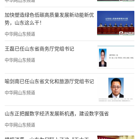
山东工程职业技术大学副校长韩业文致辞
加快塑造绿色低碳高质量发展新动能新优
韩业文致辞，他强调了中华优秀传统文化
势，山东这么干！
对于当代大学生成长成才的重要性，指出中华
中华网山东频道
优秀传统文化是中华民族得以血脉延续的纽带
王磊已任山东省商务厅党组书记
和精神力量。高校是人才培养的主阵地，学校
中华网山东频道
一直致力于推动中华优秀传统文化进校园，积
极开展大学生感兴趣的传统文化活动，如传统
喻剑南已任山东省文化和旅游厅党组书记
文化书法摄影展、中国古典音乐欣赏、中华经
典书目读书会。希望通过此次与山东省儒学发
中华网山东频道
展促进会共建的中华优秀传统文化传承活动，
能让同学们更加深入了解、感受传统文化的魅
山东正把握数字经济发展新机遇，建设数字强省
力，将传统文化精髓融入到日常学习和生活
中华网山东频道
中。