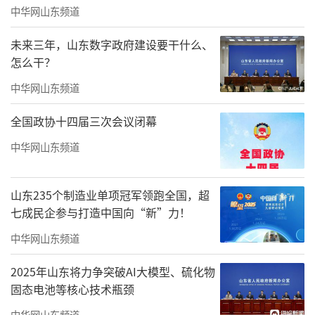
中华网山东频道
推陈出新，弘扬和发展优秀传统文化。希望同
学们能够以此次活动为契机，深入学习传统文
未来三年，山东数字政府建设要干什么、
化，汲取其中智慧，成为传统文化的传承者和
怎么干？
弘扬者。
中华网山东频道
全国政协十四届三次会议闭幕
中华网山东频道
山东235个制造业单项冠军领跑全国，超
七成民企参与打造中国向“新”力！
中华网山东频道
2025年山东将力争突破AI大模型、硫化物
固态电池等核心技术瓶颈
中华网山东频道