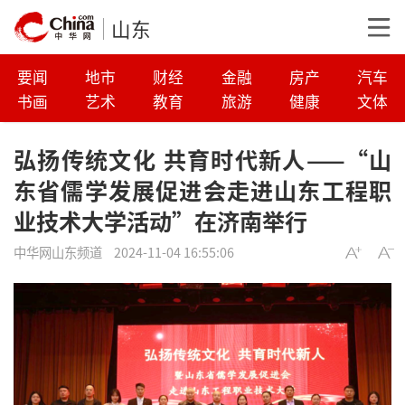
山东
要闻
地市
财经
金融
房产
汽车
书画
艺术
教育
旅游
健康
文体
弘扬传统文化 共育时代新人——“山
东省儒学发展促进会走进山东工程职
业技术大学活动”在济南举行
中华网山东频道
2024-11-04 16:55:06