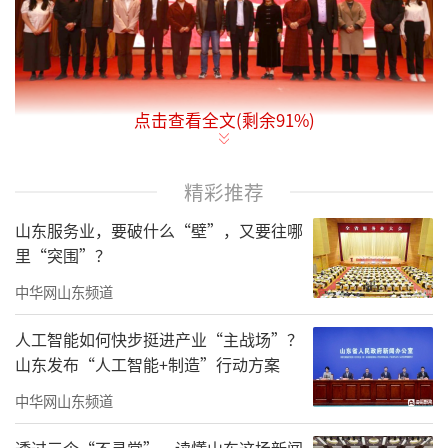
点击查看全文(剩余
91
%)
为更好发挥职业学校与政府、行业、企
精彩推荐
业、社区共同参与人才培养，传承发展中华优
山东服务业，要破什么“壁”，又要往哪
秀传统文化，推动职业教育改革创新，10月31
里“突围”？
日，由济南市章丘区政协、山东省儒学发展促
中华网山东频道
进会、山东工程职业技术大学联合主办的“弘
扬传统文化，共育时代新人”暨山东省儒学发
人工智能如何快步挺进产业“主战场”？
山东发布“人工智能+制造”行动方案
展促进会走进山东工程职业技术大学活动在学
校诚基楼学术报告厅举行。章丘区政协委员、
中华网山东频道
山东省儒学发展促进会副会长宋海燕，章丘区
透过三个“不寻常”，读懂山东这场新闻