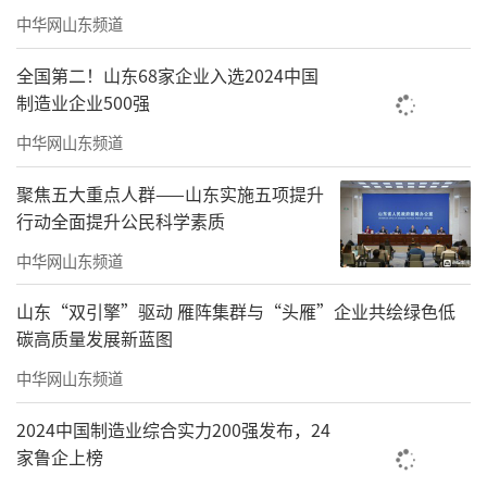
中华网山东频道
弃其糟粕；二是多读经典原著，形成自身对于
传统文化的独特理解。范老师旁征博引，从传
全国第二！山东68家企业入选2024中国
制造业企业500强
统文化的经典著作到其在现代社会的应用，为
同学们一一解读，用生动的案例、通俗易懂的
中华网山东频道
语言，让传统文化知识变得鲜活起来。
聚焦五大重点人群——山东实施五项提升
行动全面提升公民科学素质
中华网山东频道
山东“双引擎”驱动 雁阵集群与“头雁”企业共绘绿色低
碳高质量发展新蓝图
中华网山东频道
2024中国制造业综合实力200强发布，24
家鲁企上榜