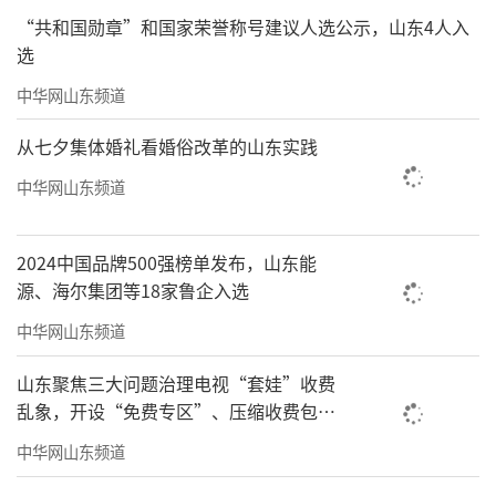
优秀传统文化传承共建协议书。
“共和国勋章”和国家荣誉称号建议人选公示，山东4人入
选
弘扬传统文化，共育时代新人。双方将携
中华网山东频道
手共进，以优秀传统文化传承活动为起点，创
新教育形式，开展系列传统文化进校园活动，
从七夕集体婚礼看婚俗改革的山东实践
营造浓厚传统文化氛围，让中华优秀传统文化
中华网山东频道
的光芒照亮广大学子前行的道路，成为广大学
子成长过程中不可或缺的精神给养。
2024中国品牌500强榜单发布，山东能
源、海尔集团等18家鲁企入选
（来源：山东工程职业技术大学）
中华网山东频道
责任编辑：周龙
山东聚焦三大问题治理电视“套娃”收费
乱象，开设“免费专区”、压缩收费包比
例70%以上
中华网山东频道