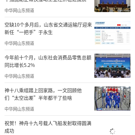
中华网山东频道
空缺10个多月后，山东省交通运输厅迎来
新任“一把手”于永生
中华网山东频道
山东省儒学发展促进会老师吕德风
今年前十个月，山东社会消费品零售总额
范会先作中华优秀传统文化进校园主题讲
同比增长5.2%
座。他将自己比作中华传统文化的导游，深入
中华网山东频道
浅出介绍了学习中华优秀传统文化的重要意
神十八乘组踏上回家路，一文回顾他
义，然后带领现场观众参观了中华传统文化的
们“太空出差”半年都干了些啥
几个“主要景点”，分别论述了儒、墨、道、
中华网山东频道
法四大学派的起源发展与主要代表思想。他为
祝贺！神舟十九号载人飞船发射取得圆满
当代大学生学习中华优秀传统文化提出了两点
成功
建议：一是辩证地看待传统文化，取其精华、