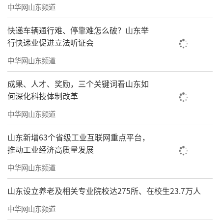
中华网山东频道
快递车辆通行难、停靠难怎么破？山东举
行快递业促进立法听证会
中华网山东频道
成果、人才、奖励，三个关键词看山东如
何深化科技体制改革
中华网山东频道
山东新增63个省级工业互联网重点平台，
双方举行优秀传统文化传承共建签约仪
推动工业经济高质量发展
式，仪式由王万里主持。与会人员就共建活动
中华网山东频道
的主题及内容进行交流，对学生群体积极反响
山东设立养老及相关专业院校达275所、在校生23.7万人
进行反馈，对落实措施达成共识。山东省儒学
中华网山东频道
发展促进会与山东工程职业技术大学共同签署