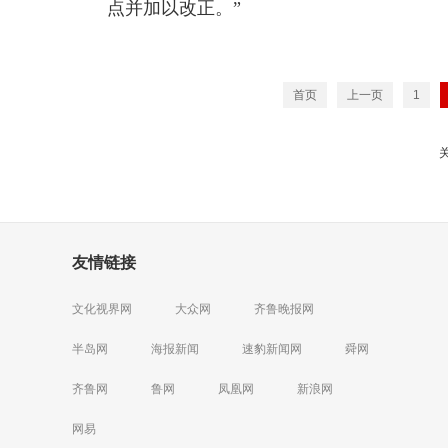
点并加以改正。”
首页
上一页
1
友情链接
文化视界网
大众网
齐鲁晚报网
半岛网
海报新闻
速豹新闻网
舜网
齐鲁网
鲁网
凤凰网
新浪网
网易