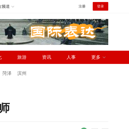
方频道
注册
登录
化
旅游
资讯
人事
更多
菏泽
滨州
师