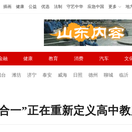
插画
健康
公益
优选
法制
守艺中华
应急中国
更多
地
金融
健康
教育
消费
汽车
文
烟台
潍坊
济宁
泰安
威海
日照
德州
聊城
临沂
合一”正在重新定义高中教