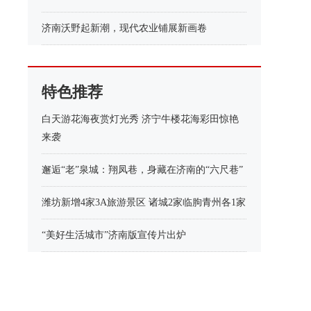
济南沃野起新潮，现代农业铺展新画卷
特色推荐
白天游花海夜赏灯光秀 济宁牛楼花海彩田惊艳
来袭
邂逅“老”泉城：翔凤巷，身藏在济南的“六尺巷”
潍坊新增4家3A旅游景区 诸城2家临朐青州各1家
“美好生活城市”济南版宣传片出炉