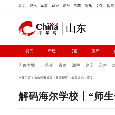
首页
资讯
军事
财经
娱乐
汽车
游戏
文化
援藏
山东
要闻
产经
书画
房产
齐鲁大地 ：
济南
青岛
淄博
枣庄
东营
当前位置：
山东频道首页
>
教育观察
>
教育资讯
> 正文
解码海尔学校丨“师生