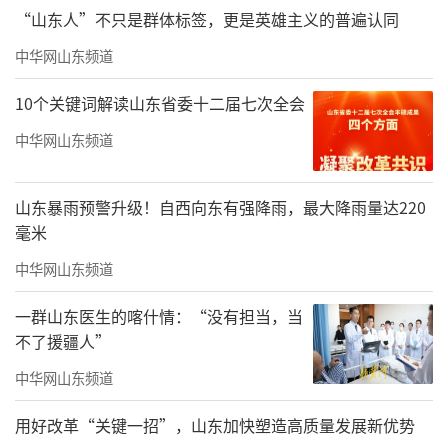
“山东人”不只是群体标签，更是英雄主义的普遍认同
中华网山东频道
10个关键词解读山东省委十二届七次全会
中华网山东频道
山东暴雨预警升级！自西向东有强降雨，最大降雨量达220
毫米
中华网山东频道
《铁人王进喜》顺利出版后，出版社再度
一群山东医生的喀什情：“没有担当，当
邀约，希望我创作杨靖宇与铁血少年队的故
不了援疆人”
事，同样是厚重的东北题材。相较于熟悉的铁
中华网山东频道
人，杨靖宇与东北抗联的故事于我而言更为陌
用好改革“关键一招”，山东加快塑造高质量发展新优势
生，却也愈发勾起我的创作兴致。抗联将士爬