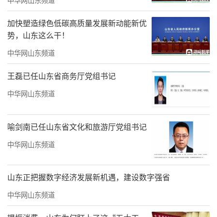
内核。
加快塑造绿色低碳高质量发展新动能新优
我曾有刑警系统的工作经历，这让我拥有
势，山东这么干！
了不同于其他画家的创作视角，如同刑侦勘查
中华网山东频道
一般，抽丝剥茧、逼近真相。我习惯以侦破式
王磊已任山东省商务厅党组书记
的思路考证历史，细致还原石油工人的样貌服
中华网山东频道
饰、器物等细节，还原荒原暴风雪的恶劣环
境，更深入体会铁人“宁可少活二十年，也要
喻剑南已任山东省文化和旅游厅党组书记
拿下大油田”的豪迈气魄与坚定信念，将这份
深沉的精神内核真正融入作品。
中华网山东频道
山东正把握数字经济发展新机遇，建设数字强省
中华网山东频道