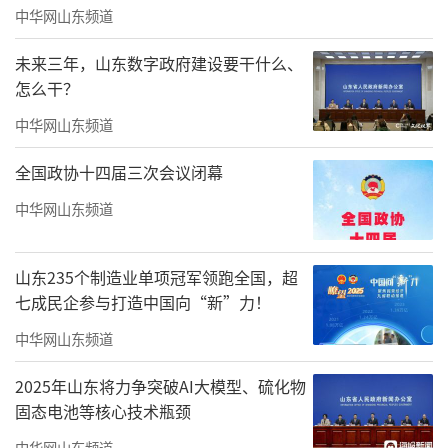
中华网山东频道
未来三年，山东数字政府建设要干什么、
怎么干？
中华网山东频道
我们这一代人，在铁人精神的熏陶下长
全国政协十四届三次会议闭幕
大，脑海中始终回荡着电影《创业》主题
歌：“青天一顶星星亮，荒原一片篝火红，石
中华网山东频道
油工人心向党，乐在天涯战恶风。”正是在这
样的情怀里，我走进铁人题材创作。本以为对
山东235个制造业单项冠军领跑全国，超
七成民企参与打造中国向“新”力！
铁人故事烂熟于心，落笔能得心应手，可真正
创作才发觉，将尘封老照片转化为有温度、有
中华网山东频道
精神、有力量的艺术作品，远比想象艰难。历
2025年山东将力争突破AI大模型、硫化物
史遥远并不可怕，真正难以把握的，是现实视
固态电池等核心技术瓶颈
角带来的认知模糊，容易遮蔽历史本真与精神
中华网山东频道