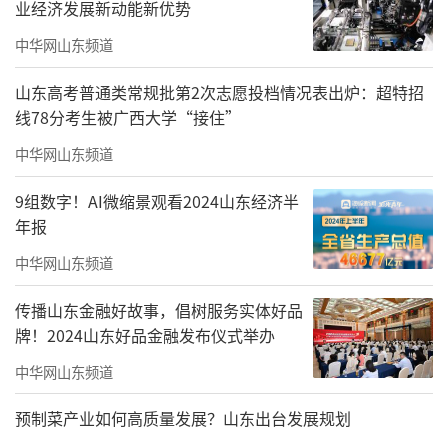
业经济发展新动能新优势
了我，无数鲜活欢乐的瞬间定格在我的镜头与
中华网山东频道
画稿中，也将我彻底拉回那个风雪弥漫的战争
年代，真切触摸到深山抗争的艰难、机敏与一
山东高考普通类常规批第2次志愿投档情况表出炉：超特招
线78分考生被广西大学“接住”
往无前。
中华网山东频道
9组数字！AI微缩景观看2024山东经济半
年报
中华网山东频道
传播山东金融好故事，倡树服务实体好品
牌！2024山东好品金融发布仪式举办
中华网山东频道
预制菜产业如何高质量发展？山东出台发展规划