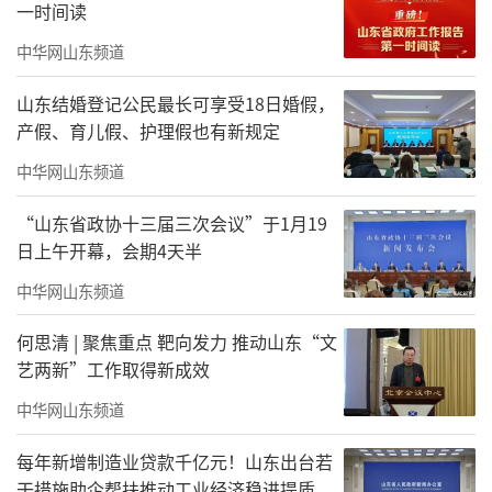
一时间读
容易束缚创作思路。为此，我依据铁人生平事
中华网山东频道
迹先行绘制大量草图，再以草图为骨架，对照
老照片还原场景与氛围，也细致梳理出“铁
山东结婚登记公民最长可享受18日婚假，
产假、育儿假、护理假也有新规定
人”称号的由来：当地赵大娘目睹队长不顾安
危、拼命苦干，心疼又敬佩地说：“你们这个
中华网山东频道
队长啊，简直就是个铁人！”许多经典老照片
“山东省政协十三届三次会议”于1月19
历经岁月早已模糊黯淡，我便带领学生依据光
日上午开幕，会期4天半
影、姿态逐一复原清晰。面对铁人纵身跳入泥
中华网山东频道
浆池搅拌泥浆的经典场面，我没有局限于照片
何思清 | 聚焦重点 靶向发力 推动山东“文
临摹，而是带领学生在操场身着旧工装，亲身
艺两新”工作取得新成效
模拟每一个动作、神情与力量状态，全身心还
中华网山东频道
原那份坚毅与决绝。当时围观者众多，众人不
解其意，直至后来在展览与讲座中看到成品，
每年新增制造业贷款千亿元！山东出台若
干措施助企帮扶推动工业经济稳进提质