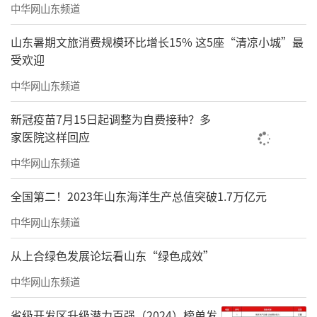
中华网山东频道
画面构图与艺术表达的关键所在。大量的画面
留白，既留给读者广阔的想象天地，也让画面
山东暑期文旅消费规模环比增长15% 这5座“清凉小城”最
受欢迎
意境更为悠远深邃，以极简笔墨承载万千情
中华网山东频道
感，于无声处传递力量。
新冠疫苗7月15日起调整为自费接种？多
家医院这样回应
中华网山东频道
全国第二！2023年山东海洋生产总值突破1.7万亿元
中华网山东频道
从上合绿色发展论坛看山东“绿色成效”
中华网山东频道
省级开发区升级潜力百强（2024）榜单发