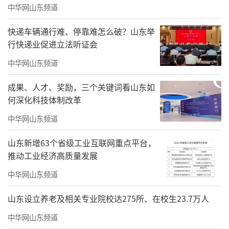
中华网山东频道
冰卧雪、绝境求生，杨靖宇将军带领一群少年
在深山密林中与日寇周旋，一年四季浴血抗
快递车辆通行难、停靠难怎么破？山东举
行快递业促进立法听证会
争，这段悲壮赤诚的历史深深打动了我，我迫
切希望用画笔将这段故事呈现出来，以图像日
中华网山东频道
志的形式留存下来，传递给当代年轻人。
成果、人才、奖励，三个关键词看山东如
何深化科技体制改革
为此我查阅了大量史料文献，越是深入研
读，便越是对杨靖宇将军心生崇敬。他身高近
中华网山东频道
一米九，身形伟岸，并非一介武夫，而是毕业
山东新增63个省级工业互联网重点平台，
于河南纺织工业学院的文化人、专家型将军，
推动工业经济高质量发展
文武兼备、风骨凛然。遗憾的是，将军生前几
中华网山东频道
乎没有留下几张清晰照片，想要塑造出大众认
山东设立养老及相关专业院校达275所、在校生23.7万人
可、贴合史实的英雄形象，难度极大。我从一
中华网山东频道
张流传已久的经典画像中捕捉相貌特征与精神