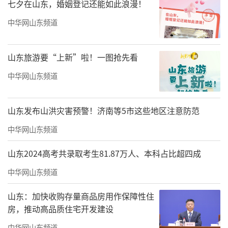
七夕在山东，婚姻登记还能如此浪漫！
中华网山东频道
一切史料与器物准备就绪后，我来到校园
山东旅游要“上新”啦！一图抢先看
观察当下的少年，试图捕捉文字中“铁血少
中华网山东频道
年”应有的神态与风骨。可如今城市里的孩
子，生活安稳平和，别说当年绝境中坚韧果
敢、血性刚毅的铁血少年模样，就连文字里描
山东发布山洪灾害预警！济南等5市这些地区注意防范
述的半分精气神都难以寻觅，这也让我更加笃
中华网山东频道
定，必须以艺术之力，还原那段不该被遗忘的
山东2024高考共录取考生81.87万人、本科占比超四成
英雄过往。
中华网山东频道
我的一位研究生在辽宁东港当地农村小学
山东：加快收购存量商品房用作保障性住
担任美术老师，他得知我的创作困境后当即邀
房，推动高品质住宅开发建设
请我：“老师，来我们这里，山里的孩子会奔
中华网山东频道