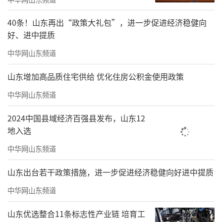
跑、会爬山、会在操场上打滚，身上有天然的
野气与韧劲。”我立刻准备了与那个时代相近
40条！山东再出“政策大礼包”，进一步促进经济稳健向
好、进中提质
的服装，网购了道具枪，赶赴东港乡下小学。
中华网山东频道
孩子们见到这些新奇物件，瞬间欢呼雀跃，我
依照草图在操场上指导他们模拟演练，这些孩
山东增加高品质住宅供给 优化住房公积金使用政策
子悟性极高，对枪械、旧服装充满天然的兴
中华网山东频道
趣，扮上装束、拿起木枪后，动作自然灵动，
2024中国县域经济百强县发布，山东12
在操场上穿梭跳跃、奔跑翻滚，热情几乎摁捺
地入选
不住，我只得在操场上一遍遍呼喊，引导他们
中华网山东频道
听从指令。孩子们冻得像红苹果一样的小脸上
满是灿烂笑容，那一刻我常常时光错乱，恍惚
山东出台若干政策措施，进一步促进经济稳健向好进中提质
觉得眼前这群孩子，真就是当年跟着杨靖宇将
中华网山东频道
军在深山里翻山越岭、浴血周旋的铁血少年。
山东优选整合11条标志性产业链 培育工
他们眼底的志气、身上的灵动与无畏深深打动