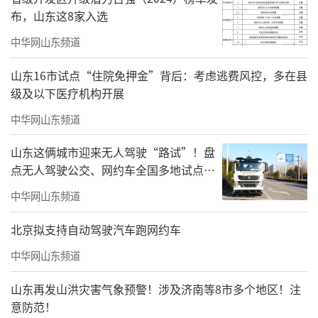
布，山东这8家入选
中华网山东频道
在描绘杨靖宇与铁血少年队从辉南撤退的
经典场景时，我反复设计、推翻了无数构图方
山东16市试点“住院免押金”背后：考虑逃费风控，多在县
案，最终决意舍弃人物群像，落笔描绘一片空
级及以下医疗机构开展
寂辽阔的冰雪天地：空荡荡的村庄寂静无声，
中华网山东频道
战士们已然远去，只剩漫天风雪笼罩四野，唯
山东这俩城市迎来无人驾驶“路试”！盘
有画面上角悬着一盏灯笼，晕开一抹温暖的年
点无人驾驶公交、网约车全国多地试点之
节红，在寒风中轻轻摇曳。那一抹红，是黑暗
路
中华网山东频道
与风雪里的微光，为远行的战士指引前路；那
北京拟支持自动驾驶汽车跑网约车
一抹红，是故土的牵挂与期盼，祈愿英雄们冲
破艰险、早日归乡。以留白写离别，以暖色寄
中华网山东频道
希望，于空寂之中藏尽深情与悲壮，这便是我
山东再发山洪灾害气象预警！涉及济南等8市多个地区！注
想通过画面，传递给观者的全部心意。
意防范！