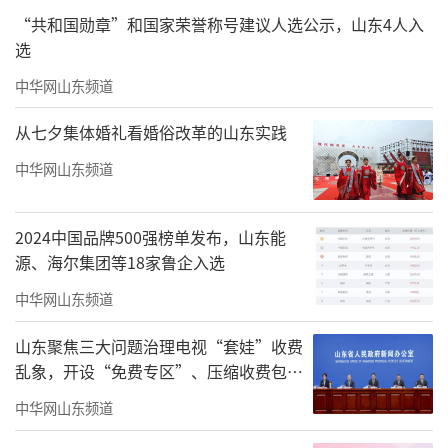
气质，反复推敲打磨；对于故事中的少年们，
“共和国勋章”和国家荣誉称号建议人选公示，山东4人入
我搜集大量东北旧时服饰老照片，研究当年的
选
衣着特点、生活习俗，甚至找回我们东北人儿
中华网山东频道
时熟悉的棉乌拉等老物件细节，一点点还原时
从七夕集体婚礼看婚俗改革的山东实践
代样貌。
中华网山东频道
2024中国品牌500强榜单发布，山东能
源、海尔集团等18家鲁企入选
中华网山东频道
山东聚焦三大问题治理电视“套娃”收费
乱象，开设“免费专区”、压缩收费包比
例70%以上
中华网山东频道