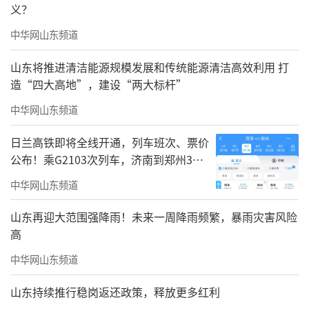
眼便能打动读者。因此在创作铁人王进喜与杨
义？
靖宇将军时，我始终坚守这样的创作理念：我
中华网山东频道
笔下的人物，绝非平凡众生，而是顶天立地、
山东将推进清洁能源规模发展和传统能源清洁高效利用 打
风骨凛然的英雄。他们自带英雄气魄，读者翻
造“四大高地”，建设“两大标杆”
开画面的第一眼，便能清晰感知到这些人物的
中华网山东频道
不凡，感受到穿越时空、直抵人心的英雄力
量。
日兰高铁即将全线开通，列车班次、票价
公布！乘G2103次列车，济南到郑州3小
无论是创作铁人王进喜，还是刻画杨靖宇
时到达
中华网山东频道
将军，两位英雄皆扎根于东北大地，而画东
北，便绕不开漫天暴风雪，画暴风雪，便离不
山东再迎大范围强降雨！未来一周降雨频繁，暴雨灾害风险
高
开极致的白。大自然天然造就的苍茫留白，恰
好为我的画面构图提供了极大便利，也留下了
中华网山东频道
无尽的艺术遐想空间。留白，成为我这两套作
山东持续推行稳岗返还政策，释放更多红利
品中最核心、最需精心把握的创作环节，更是