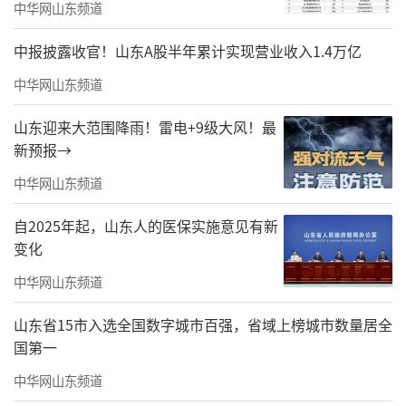
创作并正式出版，作品荣获冰心奖，收获了广
中华网山东频道
大读者的喜爱与认可。但我内心始终觉得创作
中报披露收官！山东A股半年累计实现营业收入1.4万亿
并不完整——铁人在玉门时期，便已是战天斗地
中华网山东频道
的劳动模范，这段青年岁月，是其精神底色的
重要源头。仿佛一切皆是注定，恰在此时，玉
山东迎来大范围降雨！雷电+9级大风！最
新预报→
门博物馆主动邀约，希望我创作铁人王进喜的
青年时代。目前我正全身心投入这一阶段的创
中华网山东频道
作，力求将铁人玉门青年时期与大庆创业时期
自2025年起，山东人的医保实施意见有新
的生命轨迹完整衔接，梳理他为祖国石油事业
变化
奉献毕生的完整脉络，以画笔还原一个全面、
中华网山东频道
立体、有血有肉的铁人王进喜，让铁人精神以
山东省15市入选全国数字城市百强，省域上榜城市数量居全
更完整的样貌，在艺术中永恒延续。
国第一
中华网山东频道