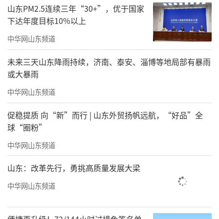
迫，依旧沉着应战，如何既贴合战场真实、彰
山东PM2.5连续三年“30+”，优于国家
下达年度目标10%以上
显将军的睿智果敢，又让画面构图完整、视觉
震撼，成为我反复琢磨的核心。与此同时，将
中华网山东频道
军在茫茫冰雪群山间策马飞奔、英武挺拔的造
未来三天山东降雨持续，济南、泰安、淄博等地局部有暴雨
型，也是我着力刻画的重点。那段时间，我整
或大暴雨
个人沉浸在东北的风雪群山之中，身心仿佛都
中华网山东频道
置身于凛冽寒风、暴雪狂潮里，与将军烈马奔
促稳提质 向“新”而行 | 山东外贸扬帆远航，“好品”全
腾的英雄形象融为一体。
球“圈粉”
中华网山东频道
山东：改革先行，勇挑高质量发展大梁
中华网山东频道