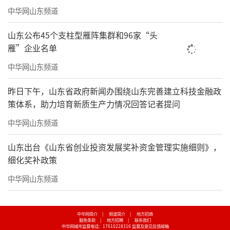
在深入研读杨靖宇与铁血少年团的历史资
中华网山东频道
料、梳理队伍缘起与战斗历程后，我逐字逐句
山东公布45个支柱型雁阵集群和96家“头
在文字深处捕捉画面灵感，精心设计了翻山、
雁”企业名单
涉水、踏雪三组核心画面。翻山一幕，我以剪
中华网山东频道
影形式塑造杨靖宇高大伟岸的身躯，引领着孩
昨日下午，山东省政府新闻办围绕山东完善建立科技金融政
子们在群山间前行，众人相互搀扶、紧紧相
策体系，助力培育新质生产力情况回答记者提问
依，组合成一组庄严的群雕，共同面对崎岖山
中华网山东频道
路与未知前路，凝聚成坚不可摧的力量。涉水
山东出台《山东省创业投资发展奖补资金管理实施细则》，
场景，我刻画杨靖宇策马立于河岸，少年们紧
细化奖补政策
随身旁，有的牵马、有的踏水，满怀革命豪
中华网山东频道
情，伴着流水声响与战马嘶鸣，浩浩荡荡横渡
江河，气势磅礴。卧雪篇章，我结合东北地域
特色，查阅大量资料，将将军与孩子们转战风
中华网简介
|
频道简介
|
地方招商
豁免条款
|
地方招聘
|
联系我们
中华网城市监督电话：17610228316
监督及意见反馈邮箱