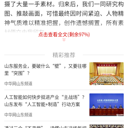
摄了大量一手素材。归来后，我们一同研究构
图、推敲画面，可惜最终因时间紧迫、人物精
神气质难以精准把握，创作遗憾搁置，所有素
材便交由我留存。=
点击查看全文(剩余
97
%)
我有位研究生是大庆“油三代”，爷爷与
父亲都是石油工人，他的毕业设计同样选定铁
精彩推荐
人主题，不仅创作绘画，还结合装置艺术，以
山东服务业，要破什么“壁”，又要往哪
展柜陈列石油工人棉袄、铝盔等实物，展览生
里“突围”？
动真挚、极具感染力。他毕业后又留给我一些
中华网山东频道
珍贵实物道具和图画。
人工智能如何快步挺进产业“主战场”？
山东发布“人工智能+制造”行动方案
因为这些机缘，我搜集了大量创作材料，
同时也找到相关书籍，对王进喜的生平做了详
中华网山东频道
实的了解。
透过三个“不寻常”，读懂山东这场新闻