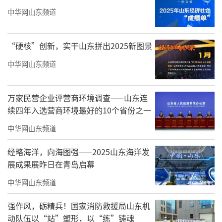
中华网山东频道
“硬核”创新，实干山东拼出2025新图景
后来出版社约我创作《铁人王进喜》连环
中华网山东频道
画，一切机缘水到渠成。我带领学生开设了一
堂特殊的戏剧表演课，我始终认为，连环画创
万家民营企业评营商环境调查——山东连
作者不仅要在纸上塑造人物，更要走进角色、
续四年入选营商环境最好的10个省份之一
沉浸式体验状态，这与斯坦尼斯拉夫斯基的表
中华网山东频道
演体系内在相通。学生们穿上当年的石油旧服
经略海洋，向海图强——2025山东海洋发
装，竟从衣物中翻出沾满油污的旧手套与依然
展成果展昨日在青岛启幕
能打着火的旧打火机，看着浸透油渍的旧手
中华网山东频道
套，仿佛瞬间嗅到荒原石油的气息，心绪被拉
强作风，砺精兵！国家消防救援局山东机
回大庆旷野与井架之间，铁人形象也在这一刻
动队伍以“站”塑形，以“练”铸魂