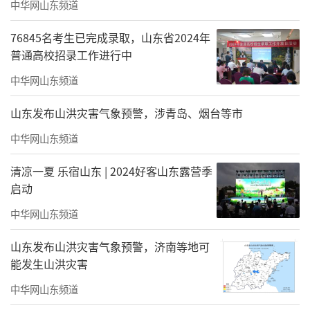
中华网山东频道
76845名考生已完成录取，山东省2024年
在刻画杨靖宇将军牺牲的经典场景时，我
普通高校招录工作进行中
更是倾注了大量心血。我翻阅了记载将军牺牲
中华网山东频道
瞬间的史料与影像，常见的描绘皆是将军背靠
大树、持枪还击。可结合史实细细推敲便会发
山东发布山洪灾害气象预警，涉青岛、烟台等市
现，将军身高近一米九，身形高大挺拔，若单
中华网山东频道
纯背靠大树迎敌，无异于成为敌人显而易见的
清凉一夏 乐宿山东 | 2024好客山东露营季
靶子。我不禁思索，是将军此时身受重伤、体
启动
力不支，不得已倚树作战？还是过往创作者欠
中华网山东频道
缺战场常识，致使画面偏离真实？基于对将军
山东发布山洪灾害气象预警，济南等地可
智慧与血性的理解，我决意回避这一不符合战
能发生山洪灾害
场逻辑的状态。作为智勇双全的将领，杨靖宇
中华网山东频道
孤身与日寇周旋多日，身负大量物品、饥寒交