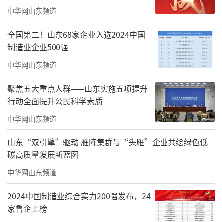
中华网山东频道
全国第二！山东68家企业入选2024中国
制造业企业500强
中华网山东频道
真正进入创作深处，我彻底抛开老照片，
在心中构架出独属于我的铁人世界与精神空
聚焦五大重点人群——山东实施五项提升
行动全面提升公民科学素质
间，如同造梦一般，描绘心底最鲜活、最本真
的铁人形象。后来我前往大庆举办个展，再次
中华网山东频道
走进铁人纪念馆，竟猛然发觉，我当初对铁人
山东“双引擎”驱动 雁阵集群与“头雁”企业共绘绿色低
精神与荒原岁月的理解，仿佛冥冥之中自有力
碳高质量发展新蓝图
量相助，与历史本真高度契合，也让我对这段
中华网山东频道
创作多了一份敬畏与感念。
2024中国制造业综合实力200强发布，24
此后，我完整完成《铁人王进喜》连环画
家鲁企上榜