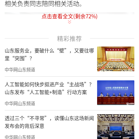
相关负责同志陪同相关活动。
点击查看全文(剩余
72
%)
精彩推荐
山东服务业，要破什么“壁”，又要往哪
里“突围”？
中华网山东频道
人工智能如何快步挺进产业“主战场”？
山东发布“人工智能+制造”行动方案
记者发现，这是李俊杰首次以淄博市委常
中华网山东频道
委、副市长，高新区工委书记的身份出现在公
透过三个“不寻常”，读懂山东这场新闻
开报道之中，此前他的职务是淄博市政府副市
发布会的背后深意
长、高新区工委书记。
中华网山东频道