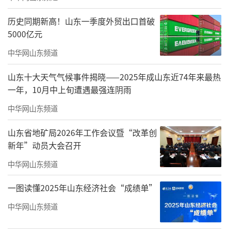
在上述调研活动中，李俊杰指出，绿色能
历史同期新高！山东一季度外贸出口首破
源产业前景广阔、潜力巨大，高新区将加大力
5000亿元
度扶持企业发展，坚定不移推动绿色能源产业
中华网山东频道
做大做强，为构建现代化产业体系、推动全区
高质量发展提供更加有力支撑。
山东十大天气气候事件揭晓——2025年成山东近74年来最热
一年，10月中上旬遭遇最强连阴雨
中华网山东频道
山东省地矿局2026年工作会议暨“改革创
新年”动员大会召开
中华网山东频道
一图读懂2025年山东经济社会“成绩单”
中华网山东频道
他要求，高新区党员干部要以作风能力提