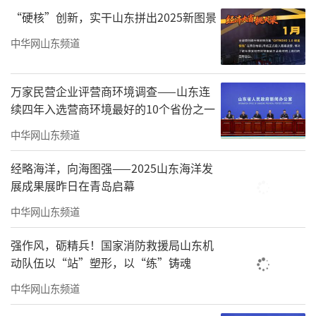
“硬核”创新，实干山东拼出2025新图景
升行动为抓手，转化服务企业视角，持续提升
作风能力。作风建设要把准“实”的要求，求
中华网山东频道
真务实，真抓实干，切实做到“无事不
扰”“有需必到”。能力提升要聚焦“业”之
万家民营企业评营商环境调查——山东连
续四年入选营商环境最好的10个省份之一
所需，研究产业，向企业、同行学习，做到与
企业“同频共振”，不断提升招商引资的“软
中华网山东频道
实力”。
经略海洋，向海图强——2025山东海洋发
展成果展昨日在青岛启幕
8月4日，山东省委组织部发布干部任前公
中华网山东频道
示：李俊杰，男，汉族，1976年1月生，省委党
校研究生，中共党员。现任淄博市副市长兼淄
强作风，砺精兵！国家消防救援局山东机
博高新技术产业开发区党工委书记，拟进一步
动队伍以“站”塑形，以“练”铸魂
使用。（来源：
齐鲁晚报·齐鲁壹点
）
中华网山东频道