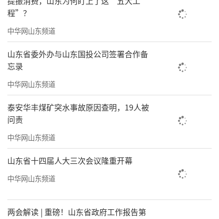
提振消费，山东为何盯上了这“五大工
际博览中心，承办重大活动100余场，打造上合
程”？
组织“国家会客厅”。全面实施自贸试验区提
中华网山东频道
升战略。国家总体方案112项任务全部实施，14
0项新的改革试点任务实施过半。截至目前，2
山东省委外办与山东国投公司签署合作备
忘录
项制度创新成果入选国务院第七批改革试点经
中华网山东频道
验，5项入选全国自贸试验区“最佳实践案
例”，183项在全省复制推广，制度创新成果数
泰安华丰煤矿突水事故原因查明，19人被
量居全国同批次自贸试验区前列。深化开发区
问责
管理制度改革。推动出台深化开发区管理制度
中华网山东频道
改革的实施意见，加快构建“1+N”政策体系，
山东省十四届人大三次会议隆重开幕
全省开发区外贸、外资增速均高于全省平均水
中华网山东频道
平，占比均超过70%，列全国前100位的经开区
数量由3家增至7家。
两会解读 | 重磅！山东省政府工作报告第