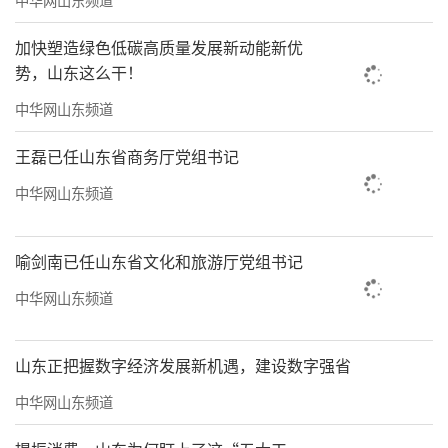
山东着力深化制度型开放，全面提升开放
加快塑造绿色低碳高质量发展新动能新优
平台综合能级。今年以来，全省商务系统坚持
势，山东这么干！
以制度型开放推动高水平对外开放，加力打造
中华网山东频道
上合示范区、自贸试验区、开发区等高能级开
王磊已任山东省商务厅党组书记
放平台。加快推进上合示范区“四个中心”建
中华网山东频道
设。规划建设上合国际枢纽港，开行31条国际
国内班列，通达上合组织和“一带一路”沿线2
3个国家、54个城市，累计开行中欧班列3200多
喻剑南已任山东省文化和旅游厅党组书记
列。规划建设“丝路电商”综合服务基地，聚
中华网山东频道
集2000多家贸易主体，对上合组织国家进出口
年均增长77%。积极拓展与上合组织及共
山东正把握数字经济发展新机遇，建设数字强省
建“一带一路”国家产业合作，引进130多个项
中华网山东频道
目，总投资约2700亿元。建成启用上合之珠国