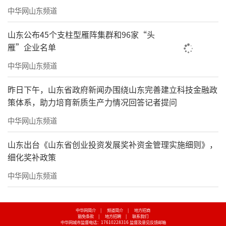
中华网山东频道
山东公布45个支柱型雁阵集群和96家“头
雁”企业名单
中华网山东频道
昨日下午，山东省政府新闻办围绕山东完善建立科技金融政
策体系，助力培育新质生产力情况回答记者提问
中华网山东频道
山东出台《山东省创业投资发展奖补资金管理实施细则》，
细化奖补政策
中华网山东频道
中华网简介
|
频道简介
|
地方招商
豁免条款
|
地方招聘
|
联系我们
中华网城市监督电话：17610228316
监督及意见反馈邮箱