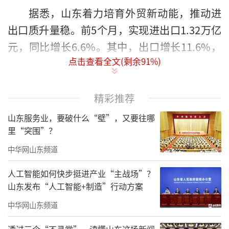
据悉，山东着力培育外贸新动能，推动进
出口质升量稳。前5个月，实现进出口1.32万亿
元，同比增长6.6%。其中，出口增长11.6%，
点击查看全文(剩余
91
%)
增速高于全国5.5个百分点。加力拓展新市场。
叫响“好品山东鲁贸全球”品牌，先后组织650
0余家企业参加市场开拓行动推进会、中亚“新
精彩推荐
三样”专题对接会、国际精准采购节等境内外
山东服务业，要破什么“壁”，又要往哪
展洽活动，帮助企业拓市场、增订单、提份
里“突围”？
额。前5个月，山东省对共建“一带一路”国家
中华网山东频道
进出口增长9.2%，占全省比重58%。大力培育
人工智能如何快步挺进产业“主战场”？
新产品。积极推动山东省产业优势转化为贸易
山东发布“人工智能+制造”行动方案
优势，前5个月全省机电产品出口增长9.6%，其
中华网山东频道
中“新三样”增长57.4%，二手车增长55.2%。
透过三个“不寻常”，读懂山东这场新闻