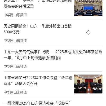
持续壮大新业态。紧抓全域跨境电商综试区政
发布会的背后深意
策机遇，实施跨境电商跃升行动，持续扩大市
中华网山东频道
场采购贸易规模，外贸新业态蓬勃发展。前5个
月全省跨境电商出口增长12.3%，市场采购出口
历史同期新高！山东一季度外贸出口首破
5000亿元
增长16.9%。
中华网山东频道
山东着力拓宽引资渠道，持续优化外资结
构。据悉，今年以来，全省商务系统坚持把稳
山东十大天气气候事件揭晓——2025年成山东近74年来最热
一年，10月中上旬遭遇最强连阴雨
外资作为做好今年经济工作的重要发力点，持
续优化外商投资环境，加大吸引外商投资力
中华网山东频道
度。前5个月，全省实际使用外资63.3亿美元，
山东省地矿局2026年工作会议暨“改革创
增幅高于全国平均水平；占全国比重10.9%，高
新年”动员大会召开
于去年同期1个百分点。精心筹办重大活动。持
中华网山东频道
续开展“投资山东”系列活动，聚焦重点国别
一图读懂2025年山东经济社会“成绩单”
地区、行业领域，省市联动靶向发力、精准招