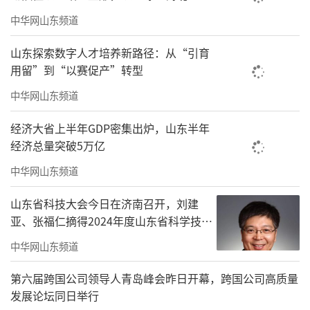
业圆桌会议沟通机制，用好“稳外贸稳外资服
中华网山东频道
务平台”，截至目前，全省7.7万余家外资外贸
山东探索数字人才培养新路径：从“引育
企业实现全覆盖，累计解决企业“急难愁
用留”到“以赛促产”转型
盼”问题4000余个。
中华网山东频道
山东着力推动协同发展，深度融入高质量
经济大省上半年GDP密集出炉，山东半年
共建“一带一路”。崔洪光在会上介绍，今年
经济总量突破5万亿
以来，全省商务系统聚焦高质量共建“一带一
中华网山东频道
路”，不断完善工作措施，强化服务保障，推
动对外投资合作与对外贸易、利用外资协同发
山东省科技大会今日在济南召开，刘建
亚、张福仁摘得2024年度山东省科学技术
展。有序推动国际产能合作。组织企业赴越
奖最高奖！
南、柬埔寨、哈萨克斯坦、乌兹别克斯坦等市
中华网山东频道
场考察对接，重点推动海尔智家埃及生态园、
第六届跨国公司领导人青岛峰会昨日开幕，跨国公司高质量
青岛森麒麟摩洛哥轮胎项目等一批产能合作项
发展论坛同日举行