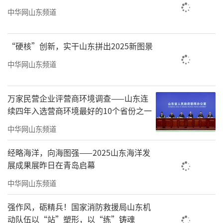
中华网山东频道
商。今年以来，先后在北京举办山东与跨国公
司合作恳谈会高端装备合作专场、山东与跨国
“硬核”创新，实干山东拼出2025新图景
公司对接会，在上海举办山东与跨国公司合作
恳谈会医疗器械产业合作专场，全力打造与跨
中华网山东频道
国公司对话合作平台，推进重点产业合作对
接。5月，省委主要领导率团访问香港、澳门，
万家民营企业评营商环境调查——山东连
续四年入选营商环境最好的10个省份之一
举办2024港澳山东周活动，签约一批重点外资
项目。持续优化外资结构。高技术产业成为利
中华网山东频道
用外资“新引擎”，前5个月增长15.9%，占比
经略海洋，向海图强——2025山东海洋发
43.9%。制造业利用外资占比28.9%。落地300
展成果展昨日在青岛启幕
0万美元以上项目57个，合计到资29.5亿美元，
中华网山东频道
占比46.7%。累计吸引236家世界500强投资我
强作风，砺精兵！国家消防救援局山东机
省934家企业。优化外商投资环境。完善外资企
动队伍以“站”塑形，以“练”铸魂