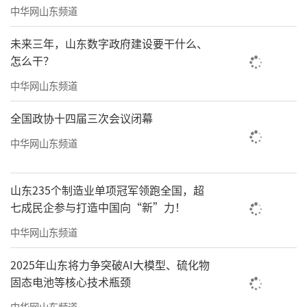
目顺利实施。支持有实力的企业开展跨国并
中华网山东频道
购，不断延伸产业链，提升价值链，前5个月，
未来三年，山东数字政府建设要干什么、
全省并购类项目实际投资3.2亿美元，增长114.
怎么干？
9%。深化基础设施建设领域互联互通。组织企
中华网山东频道
业赴澳门参加第15届国际基础设施投资与建设
高峰论坛，举办山东—澳门和葡语国家基建合作
全国政协十四届三次会议闭幕
交流会，助力企业开拓“一带一路”市场。前5
中华网山东频道
个月，全省对外承包工程新签合同额46.4亿美
元，增长31.6%。积极推进境外经贸合作区建
山东235个制造业单项冠军领跑全国，超
设。支持合作区加大基础设施投入，创新运营
七成民企参与打造中国向“新”力！
管理模式，与海外仓、跨境电商等外贸新业态
中华网山东频道
融合发展。前5个月，16家省级以上境外经贸合
2025年山东将力争突破AI大模型、硫化物
作区新增投资2.8亿美元，完成产值25.3亿美
固态电池等核心技术瓶颈
元，带动货物出口11.9亿美元。
中华网山东频道