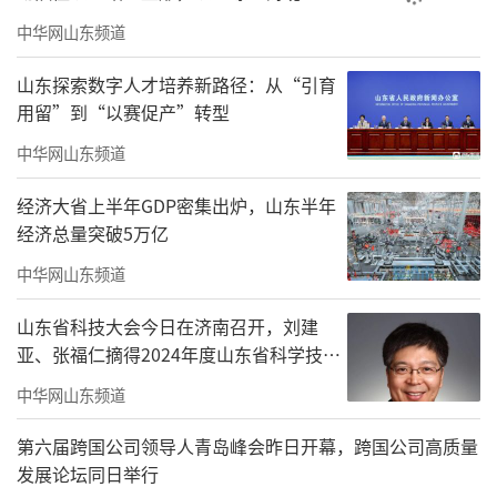
以强化要素保障为手段，破解企业难题。
中华网山东频道
充分吸收“要素资源保障十条”“工业经济高
山东探索数字人才培养新路径：从“引育
质量发展十大行动”“惠企政策清单”等有效
用留”到“以赛促产”转型
举措，聚合各级各部门职能力量，在企业项目
中华网山东频道
用地、环境容量、金融服务、财政政策方面，
全力解决制约企业发展的要素资源问题。
经济大省上半年GDP密集出炉，山东半年
经济总量突破5万亿
以提升企业效益为目标，促进稳进提质。
中华网山东频道
在科技创新转化、人才队伍建设、数据赋能、
链群集聚方面明确措施办法，瞄准前沿方向，
山东省科技大会今日在济南召开，刘建
亚、张福仁摘得2024年度山东省科学技术
聚焦可持续发展，通过针对性服务，着力激发
奖最高奖！
中华网山东频道
企业内生动力，巩固我省工业企业竞争优势。
（来源：海报新闻）
第六届跨国公司领导人青岛峰会昨日开幕，跨国公司高质量
发展论坛同日举行