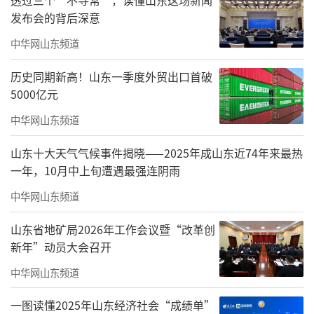
发布会的背后深意
山东省工业和信息化厅党组成员、副厅长
焉杰表示，《若干措施》分三个层次提出18条
中华网山东频道
具体措施，助力山东工业企业稳定生产运营、
历史同期新高！山东一季度外贸出口首破
促进高质量发展。《若干措施》在构建服务体
5000亿元
系、优化要素供给的基础上，对绝大部分措施
中华网山东频道
明确了可量化的发展目标、主要成果或财政金
山东十大天气气候事件揭晓——2025年成山东近74年来最热
融支持政策，核心关键在于精准助企赋能。比
一年，10月中上旬遭遇最强连阴雨
如，在“提升产业金融服务能级”方面，提出
中华网山东频道
每年新增制造业贷款1000亿元、中小企业担保
山东省地矿局2026年工作会议暨“改革创
贷款1000亿元和供应链融资1000亿元以上，努
新年”动员大会召开
力为企业发展提供多元化、差异性精准金融服
中华网山东频道
务。再比如，在“推进数据赋能高质量发
展”方面，对新入选为国家级跨行业跨领域工
一图读懂2025年山东经济社会“成绩单”