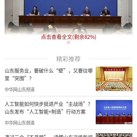
点击查看全文(剩余
82
%)
工业是经济的压舱石，工业稳则经济稳。1
精彩推荐
月16日，山东省人民政府新闻办公室举行新闻
山东服务业，要破什么“壁”，又要往哪
发布会，介绍《关于加力助企帮扶推动工业经
里“突围”？
济稳进提质的若干措施》（以下简称《若干措
中华网山东频道
施》）有关情况。记者了解到，此次发布的助
企帮扶措施文件，既是在原有工作基础上的进
人工智能如何快步挺进产业“主战场”？
山东发布“人工智能+制造”行动方案
一步深化与拓展，也结合新形势增加了部分支
持政策，旨在更加精准有效解决企业现实困
中华网山东频道
难。
透过三个“不寻常”，读懂山东这场新闻