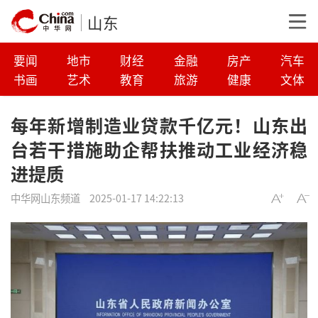
山东
要闻
地市
财经
金融
房产
汽车
书画
艺术
教育
旅游
健康
文体
每年新增制造业贷款千亿元！山东出
台若干措施助企帮扶推动工业经济稳
进提质
中华网山东频道
2025-01-17 14:22:13