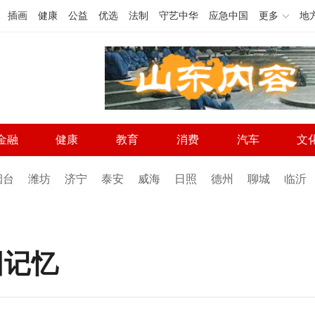
插画
健康
公益
优选
法制
守艺中华
应急中国
更多
地
金融
健康
教育
消费
汽车
文
烟台
潍坊
济宁
泰安
威海
日照
德州
聊城
临沂
国记忆