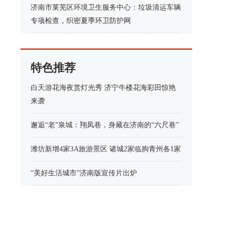
济南市莱芜区环境卫生服务中心：垃圾清运车辆
专项检查，织密夏季环卫防护网
特色推荐
白天游花海夜赏灯光秀 济宁牛楼花海彩田惊艳
来袭
邂逅“老”泉城：翔凤巷，身藏在济南的“六尺巷”
潍坊新增4家3A旅游景区 诸城2家临朐青州各1家
“美好生活城市”济南版宣传片出炉