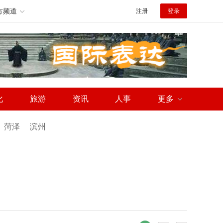
方频道
注册
登录
化
旅游
资讯
人事
更多
菏泽
滨州