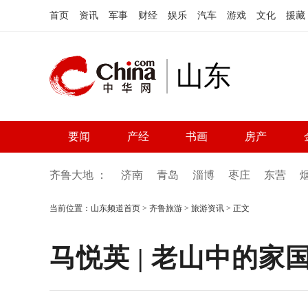
首页
资讯
军事
财经
娱乐
汽车
游戏
文化
援藏
山东
要闻
产经
书画
房产
齐鲁大地 ：
济南
青岛
淄博
枣庄
东营
当前位置：
山东频道首页
>
齐鲁旅游
>
旅游资讯
> 正文
马悦英 | 老山中的家