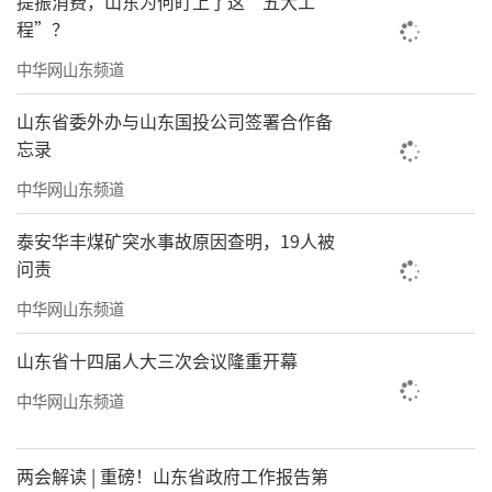
提振消费，山东为何盯上了这“五大工
克服重重困难，用智慧与爱心
程”？
搭建了桑珠孜区智慧医共体平台
中华网山东频道
为这里的藏族同胞开出了一条
山东省委外办与山东国投公司签署合作备
忘录
更加方便的健康之路
中华网山东频道
泰安华丰煤矿突水事故原因查明，19人被
问责
中华网山东频道
山东省十四届人大三次会议隆重开幕
中华网山东频道
两会解读 | 重磅！山东省政府工作报告第
通过海尔生物医疗团队的培训