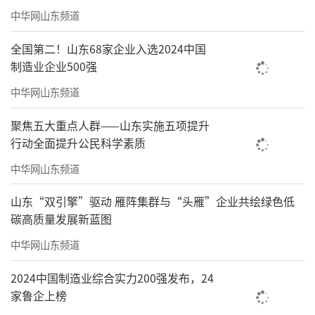
中华网山东频道
全国第二！山东68家企业入选2024中国
报销难的问题迎刃而解
制造业企业500强
乡亲们看病也更容易了
中华网山东频道
桑珠孜区智慧医共体平台
聚焦五大重点人群——山东实施五项提升
行动全面提升公民科学素质
不是一套孤立的系统
中华网山东频道
它实现了区域里1家中心医院
山东“双引擎”驱动 雁阵集群与“头雁”企业共绘绿色低
2家社区卫生服务中心
碳高质量发展新蓝图
中华网山东频道
10家基层卫生院
2024中国制造业综合实力200强发布，24
161家村医服务点
家鲁企上榜
互联互通