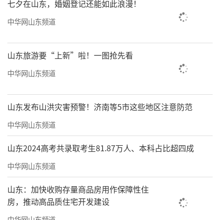
七夕在山东，婚姻登记还能如此浪漫！
中华网山东频道
山东旅游要“上新”啦！一图抢先看
就连每月村医的考核跟工资发放
中华网山东频道
都可以通过系统显示
山东发布山洪灾害预警！济南等5市这些地区注意防范
村医的工作量减轻了
中华网山东频道
索朗旦增也能“少抄表，多看病”了
山东2024高考共录取考生81.87万人、本科占比超四成
中华网山东频道
在桑珠孜区
山东：加快收购存量商品房用作保障性住
有161位像索朗旦增一样的村医
房，推动高品质住宅开发建设
配上了这套海尔生物医疗智慧终端
中华网山东频道