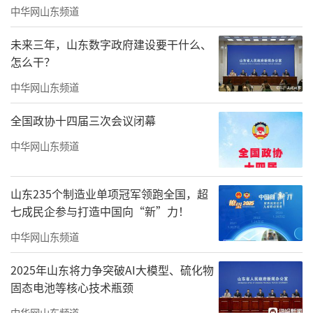
中华网山东频道
未来三年，山东数字政府建设要干什么、
三年里
怎么干？
中华网山东频道
索朗旦增每日奔走于山沟间
全国政协十四届三次会议闭幕
乡亲们各自的住处相隔很远
中华网山东频道
这使他的随访工作变得异常辛苦
更辛苦的是乡亲们看病吃药报销难
山东235个制造业单项冠军领跑全国，超
七成民企参与打造中国向“新”力！
高血压这类慢性病需要长期服药
中华网山东频道
村卫生室医保报销不了
2025年山东将力争突破AI大模型、硫化物
只能去乡里
固态电池等核心技术瓶颈
这对他们来说一直是个难题
中华网山东频道