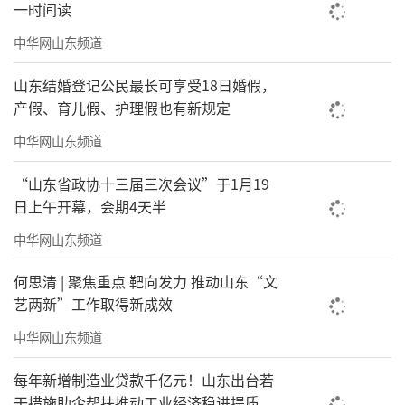
一时间读
索朗旦增得到一个工作好帮手
中华网山东频道
它是一个Pad+一个随行包
山东结婚登记公民最长可享受18日婚假，
产假、育儿假、护理假也有新规定
Pad的系统是定制的藏文界面
中华网山东频道
点击还能语音播放汉语转藏语
“山东省政协十三届三次会议”于1月19
这样70多岁的老藏医也能使用
日上午开幕，会期4天半
中华网山东频道
何思清 | 聚焦重点 靶向发力 推动山东“文
艺两新”工作取得新成效
中华网山东频道
每年新增制造业贷款千亿元！山东出台若
干措施助企帮扶推动工业经济稳进提质