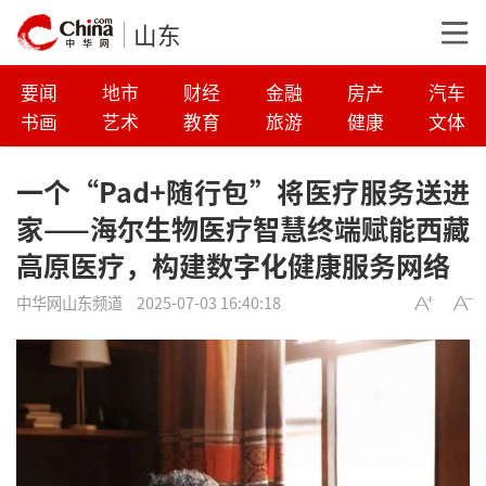
山东
要闻
地市
财经
金融
房产
汽车
书画
艺术
教育
旅游
健康
文体
一个“Pad+随行包”将医疗服务送进
家——海尔生物医疗智慧终端赋能西藏
高原医疗，构建数字化健康服务网络
中华网山东频道
2025-07-03 16:40:18