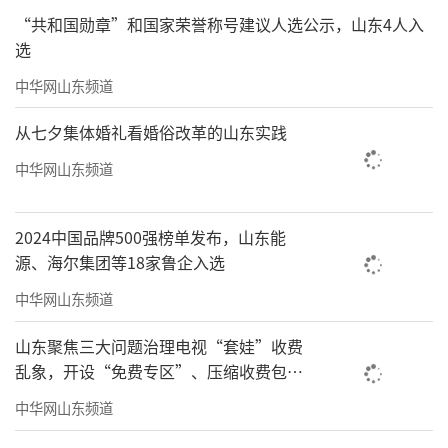
从前，资料都是纸质档记录
“共和国勋章”和国家荣誉称号建议人选公示，山东4人入
选
每次随诊要抄写三份表格
中华网山东频道
索朗旦增要来回跑送资料
从七夕集体婚礼看婚俗改革的山东实践
如今可以直接在Pad上
中华网山东频道
录入日常处方、公卫记录等
2024中国品牌500强榜单发布，山东能
还能将现场工作影像存档
源、海尔集团等18家鲁企入选
便捷多了
中华网山东频道
山东聚焦三大问题治理电视“套娃”收费
乱象，开设“免费专区”、压缩收费包比
例70%以上
中华网山东频道