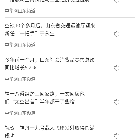
中华网山东频道
有了这套系统
空缺10个多月后，山东省交通运输厅迎来
不仅药品能够统一管理
新任“一把手”于永生
中华网山东频道
报销也能通过系统来实现
今年前十个月，山东社会消费品零售总额
Pad“滴”一声
同比增长5.2%
就完成了开药报销一整套流程
中华网山东频道
神十八乘组踏上回家路，一文回顾他
们“太空出差”半年都干了些啥
中华网山东频道
祝贺！神舟十九号载人飞船发射取得圆满
成功