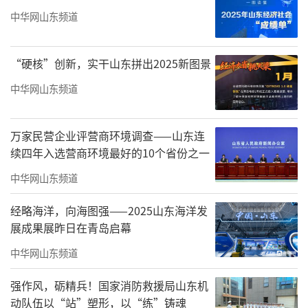
就是这样一个地方
中华网山东频道
他是一名00后藏族村医
“硬核”创新，实干山东拼出2025新图景
坚守着基层最后一道健康防线
中华网山东频道
村里另一个村医70多岁
万家民营企业评营商环境调查——山东连
续四年入选营商环境最好的10个省份之一
因为没读过书
中华网山东频道
跟乡里上报工作情况沟通困难
经略海洋，向海图强——2025山东海洋发
于是
展成果展昨日在青岛启幕
索朗旦增被乡亲们推举为村医
中华网山东频道
成了全村看病的希望
强作风，砺精兵！国家消防救援局山东机
动队伍以“站”塑形，以“练”铸魂