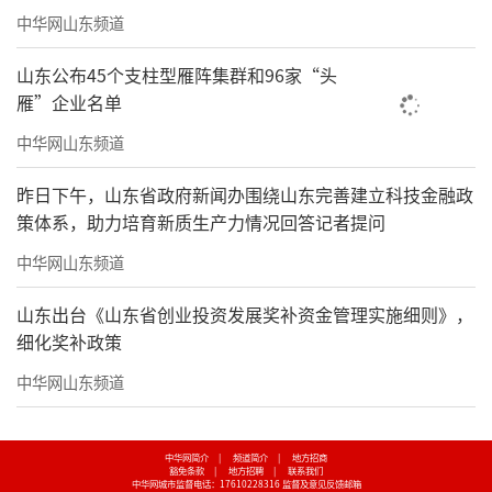
中华网山东频道
山东公布45个支柱型雁阵集群和96家“头
雁”企业名单
中华网山东频道
昨日下午，山东省政府新闻办围绕山东完善建立科技金融政
策体系，助力培育新质生产力情况回答记者提问
中华网山东频道
山东出台《山东省创业投资发展奖补资金管理实施细则》，
细化奖补政策
中华网山东频道
中华网简介
|
频道简介
|
地方招商
豁免条款
|
地方招聘
|
联系我们
中华网城市监督电话：17610228316
监督及意见反馈邮箱