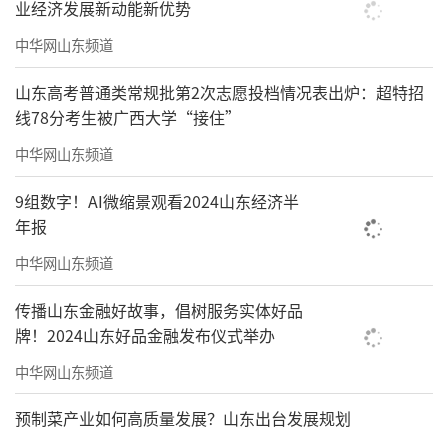
业经济发展新动能新优势
今年，是西藏自治区成立60周年
中华网山东频道
索朗旦增见证了智慧医疗
山东高考普通类常规批第2次志愿投档情况表出炉：超特招
像一道温暖的光
线78分考生被广西大学“接住”
穿透重重雪山照亮了藏族同胞的健康之路
中华网山东频道
在这里，他由衷地想
9组数字！AI微缩景观看2024山东经济半
年报
对青岛第十批援藏干部人才组
中华网山东频道
对海尔生物医疗团队说一声
传播山东金融好故事，倡树服务实体好品
“ཐུགས་རྗེ་ཆེ།”
牌！2024山东好品金融发布仪式举办
中华网山东频道
（藏语“谢谢你们”）
预制菜产业如何高质量发展？山东出台发展规划