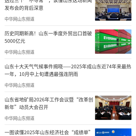
发布会的背后深意
中华网山东频道
历史同期新高！山东一季度外贸出口首破
5000亿元
西藏桑珠孜区海拔3840米
中华网山东频道
在这片面积为3664.8平方公里的土地上
山东十大天气气候事件揭晓——2025年成山东近74年来最热
生活着约18万居民
一年，10月中上旬遭遇最强连阴雨
由于地广人稀
中华网山东频道
常年存在“就医难”的问题
山东省地矿局2026年工作会议暨“改革创
新年”动员大会召开
中华网山东频道
索朗旦增所在的纳尔乡
一图读懂2025年山东经济社会“成绩单”