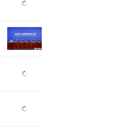
株抗原成分
7月15日
接种，但之
知，我们将
”广州市越
样表示。