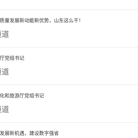
新冠疫苗厂家对记者表示，
大，公司新冠疫苗生产线处
质量发展新动能新优势，山东这么干！
频道
常是按需生产，但收到需求
生产的新冠疫苗是亏损在卖
厅党组书记
疫苗生产、运输等成本等。
频道
担可能发生的新冠疫苗过期
化和旅游厅党组书记
频道
新冠疫苗厂家也对记者表示
发展新机遇，建设数字强省