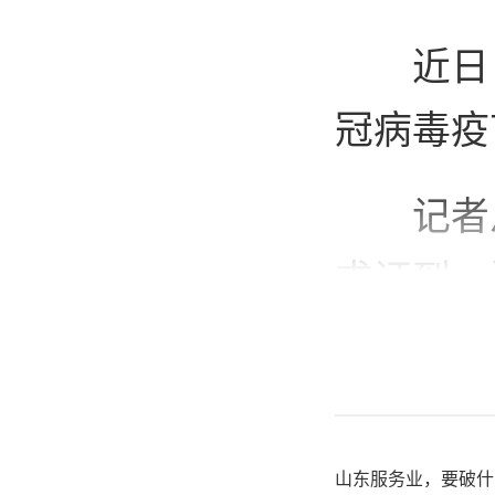
近日
冠病毒疫
记者
求证到，
“我
已收到通
接种了。
山东服务业，要破什