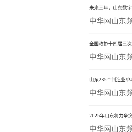
再构成“
未来三年，山东数字
的新冠疫
中华网山东
市场关注
全国政协十四届三次
中华网山东
自2
上市后，
山东235个制造业
也历经
中华网山东
后，市场
2025年山东将力
中华网山东