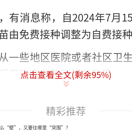
，有消息称，自2024年7月1
苗由免费接种调整为自费接
从一些地区医院或者社区卫
近日确实有收到相关政策。
点击查看全文(剩余
95
%)
们医院暂时没有新冠疫苗可
精彩推荐
知，7月15日起，新冠疫苗
”广西壮族自治区河池市第
么“壁”，又要往哪里“突围”？