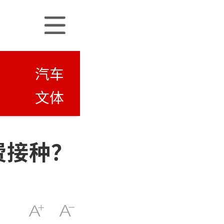
汽车
文体
费接种？