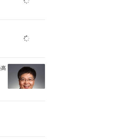
保基金和财
价格磋商，
体疫苗3种
6元左右。
最高
将新冠病毒
管”，再加
新冠疫情不