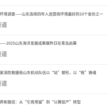
到，7月15日起，新冠疫苗
环境调查——山东连续四年入选营商环境最好的10个省份之一
但新冠疫苗自费后如何定价
频道
——2025山东海洋发展成果展昨日在青岛启幕
频道
疫情出现后，我国对新冠疫
，疫苗及接种费用由医保和
家消防救援局山东机动队伍以“站”塑形，以“练”铸魂
频道
022年医疗保障事业发展统
21年至2022年，全国累计结
养新路径：从“引育用留”到“以赛促产”转型