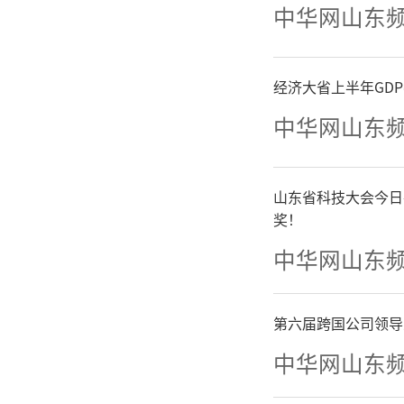
中华网山东
疫苗及接
政补助）
经济大省上半年GD
中华网山东
灭活疫苗
技术路线
山东省科技大会今日
奖！
然而
中华网山东
感染从“
第六届跨国公司领导
上世界卫
中华网山东