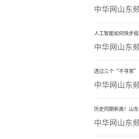
中华网山东
有工作人
人工智能如何快步挺
“我
中华网山东
的新冠疫
透过三个“不寻常”
起，新冠
中华网山东
后如何收
从7月1
历史同期新高！山东
中华网山东
秀区一社