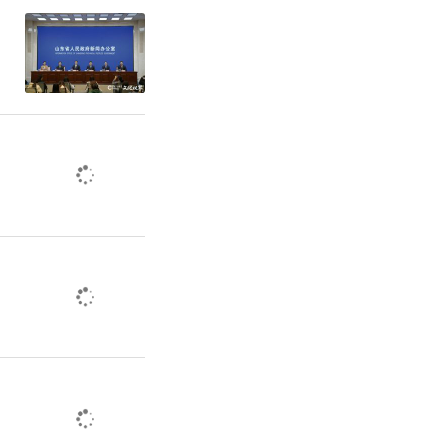
件”，我国
该问题备受
疫苗附条件
，这些疫苗
行常态化
。