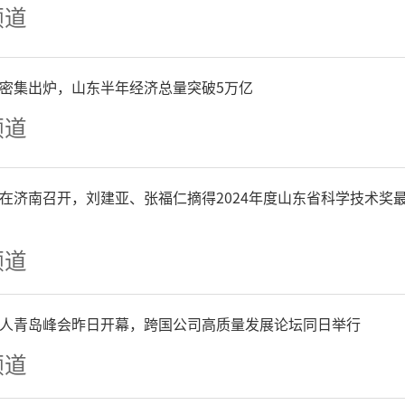
频道
种费用1500余亿元（含医
。牵头与疫苗生产企业开展
P密集出炉，山东半年经济总量突破5万亿
频道
、重组蛋白疫苗、腺病毒载
的单只单剂价格基准统一为1
在济南召开，刘建亚、张福仁摘得2024年度山东省科学技术奖
，我国于2023年1月8日起
频道
乙类甲管”调整为“乙类乙
人青岛峰会昨日开幕，跨国公司高质量发展论坛同日举行
生组织也在2023年5月宣布
频道