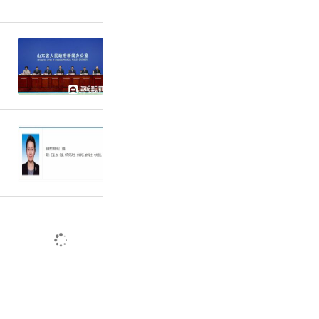
因为市场需
于停产状
订单少之又
，销售价还
另外，公司
产品退回损
，该公司的