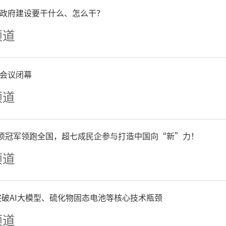
国际关注的突发公共卫生事
政府建设要干什么、怎么干？
苗接种政策是否需要调整，
频道
。
会议闭幕
频道
020年底我国首次批准新冠
已迎来了多款新冠疫苗上市
单项冠军领跑全国，超七成民企参与打造中国向“新”力！
几轮更新。不过，随着新冠流
频道
对新冠疫苗的需求大大减少
争突破AI大模型、硫化物固态电池等核心技术瓶颈
频道