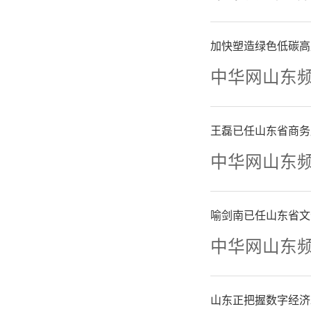
上述
求量不
加快塑造绿色低碳高
中华网山东
态。“平
少。之前
王磊已任山东省商务
无法覆盖
中华网山东
也需要承
喻剑南已任山东省文
失。”
中华网山东
另有
山东正把握数字经济