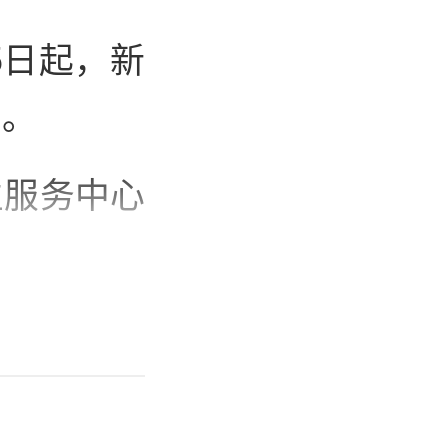
5日起，新
种。
生服务中心
以接种，但
将改为自费
三人民医院