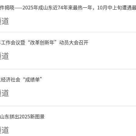
件揭晓——2025年成山东近74年来最热一年，10月中上旬遭遇
广州市海珠区一社区卫生服
频道
，根据通知，7月15日起，
6年工作会议暨“改革创新年”动员大会召开
新冠疫苗预约。“平常来预
频道
非常少，但我们这里还有少
约接种。但从7月15日，何
山东经济社会“成绩单”
频道
约，目前还不清楚。”
山东拼出2025新图景
频道
冠疫苗厂家对记者表示，从