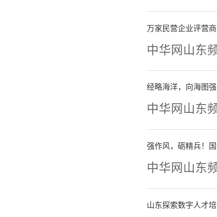
道也了解
万家民营企业评营商
接种了。
中华网山东
得而知。
经略海洋，向海图强
中华网山东
新冠
接种政策
强作风，砺精兵！国
中华网山东
《2
示，20
山东探索数字人才培