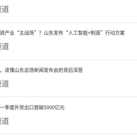
频道
员这样表示。
进产业“主战场”？山东发布“人工智能+制造”行动方案
们这里有一些含有XBB变异
频道
苗存货，要接种的话尽快，从
，读懂山东这场新闻发布会的背后深意
疫苗将从免费接种改为自费
频道
费，目前还不清楚。根据通
5起先下架现有的新冠疫苗。
一季度外贸出口首破5000亿元
频道
区卫生服务中心工作人员这