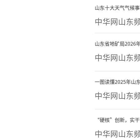
山东十大天气气候事
另有
中华网山东
人员表示
山东省地矿局202
暂时取消
中华网山东
疫苗的人
苗可以预
一图读懂2025年
中华网山东
冠疫苗预
“硬核”创新，实干
中华网山东
有新