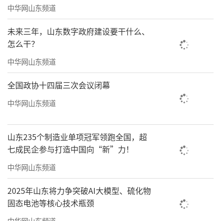
动支柱型雁阵集群和“头雁”企业发展提供了
中华网山东频道
有力的制度保障和政策支持。
未来三年，山东数字政府建设要干什么、
怎么干？
展望未来，随着山东省绿色低碳高质量发
展先行区建设的深入推进，这些支柱型雁阵集
中华网山东频道
群和“头雁”企业将不断发展壮大。依托山东
全国政协十四届三次会议闭幕
丰富的资源和良好的产业基础，不断推进技术
中华网山东频道
创新和产业升级，形成一批具有国际竞争力的
产业集群和企业群体。同时，这些集群和企业
山东235个制造业单项冠军领跑全国，超
还将积极参与全球产业链供应链的重构和布
七成民企参与打造中国向“新”力！
局，不断提升山东在全球经济体系中的地位和
中华网山东频道
影响力。
2025年山东将力争突破AI大模型、硫化物
（来源：海报新闻）
固态电池等核心技术瓶颈
中华网山东频道