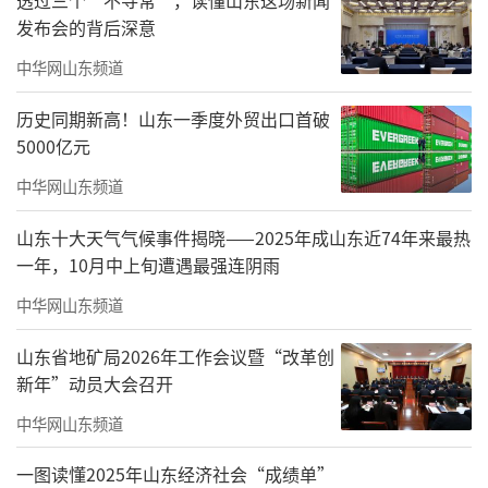
正是山东积极响应国家“双碳”战略，推动经
发布会的背后深意
济社会全面绿色低碳转型的具体体现。这些集
中华网山东频道
群和企业涵盖了新一代信息技术、高端装备、
新能源、新材料、现代海洋、医养健康、高端
历史同期新高！山东一季度外贸出口首破
5000亿元
化工等多个领域，它们不仅是山东绿色低碳发
展的排头兵，更是引领产业转型升级的重要力
中华网山东频道
量。
山东十大天气气候事件揭晓——2025年成山东近74年来最热
一年，10月中上旬遭遇最强连阴雨
雁阵集群作为一种高效的产业组织形式，
通过上下游企业间的紧密协作和资源共享，能
中华网山东频道
够形成强大的产业集聚效应和竞争优势。山东
山东省地矿局2026年工作会议暨“改革创
此次确定的45个支柱型雁阵集群，通过优化产
新年”动员大会召开
业布局、提升产业链供应链韧性和关键环节配
中华网山东频道
套能力，构建了一批具有鲜明特色和竞争优势
一图读懂2025年山东经济社会“成绩单”
的产业集群。以青岛轨道交通装备产业集群为