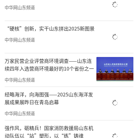
中华网山东频道
例，作为我国轨道交通装备制造业的重要基
地，集群以中车四方为链主企业，集聚了超过2
“硬核”创新，实干山东拼出2025新图景
00家上下游企业，形成了完整的产业链条，具
备显著的产业集聚效应和创新能力。这些集群
中华网山东频道
不仅能够有效降低企业运营成本，提高生产效
率和产品质量，还能够吸引更多优质企业和项
万家民营企业评营商环境调查——山东连
续四年入选营商环境最好的10个省份之一
目落地，进一步壮大山东的产业生态。
中华网山东频道
在雁阵集群中，“头雁”企业发挥着至关
重要的作用。它们不仅是技术创新和市场开拓
经略海洋，向海图强——2025山东海洋发
展成果展昨日在青岛启幕
的先锋，更是产业生态构建和集群发展的引领
中华网山东频道
者。此次公布的96家“头雁”企业，均是在各
自领域内具有较强影响力和竞争力的企业。这
强作风，砺精兵！国家消防救援局山东机
些企业不仅拥有先进的技术和管理经验，还具
动队伍以“站”塑形，以“练”铸魂