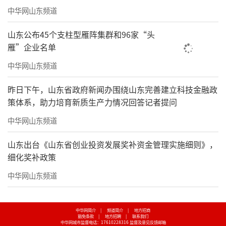
中华网山东频道
山东公布45个支柱型雁阵集群和96家“头
雁”企业名单
中华网山东频道
昨日下午，山东省政府新闻办围绕山东完善建立科技金融政
策体系，助力培育新质生产力情况回答记者提问
中华网山东频道
山东出台《山东省创业投资发展奖补资金管理实施细则》，
细化奖补政策
中华网山东频道
中华网简介
|
频道简介
|
地方招商
豁免条款
|
地方招聘
|
联系我们
中华网城市监督电话：17610228316
监督及意见反馈邮箱