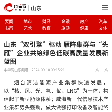
山东
要闻
地市
财经
金融
房产
汽车
书画
艺术
教育
旅游
健康
文体
山东“双引擎”驱动 雁阵集群与“头
雁”企业共绘绿色低碳高质量发展新
蓝图
中华网山东频道
2024-09-10 09:15:21
烟台清洁能源产业集群快速发展，
以“核、风、光、氢、储、LNG”为一体，构
建起了新型能源体系；威海新一代信息技术产
业集群势头强劲，做大做强打印设备及智能终