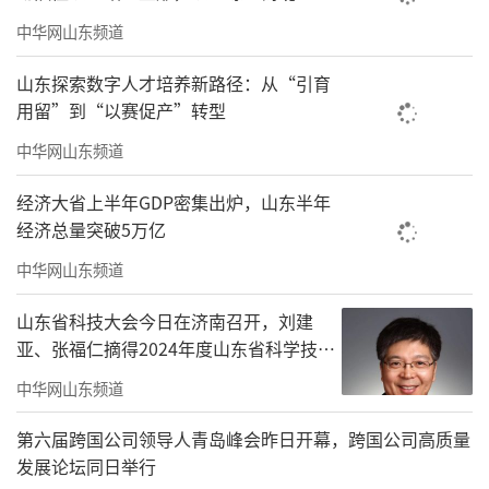
备敏锐的市场洞察力和强大的资源整合能力。
中华网山东频道
它们将在科技创新、企业培训、产业链延伸、
山东探索数字人才培养新路径：从“引育
数字化转型等方面发挥引领带动作用，推动山
用留”到“以赛促产”转型
东产业向更高层次、更高水平发展。
中华网山东频道
为确保支柱型雁阵集群和“头雁”企业能
经济大省上半年GDP密集出炉，山东半年
够充分发挥作用，山东省还提出了“双清单一
经济总量突破5万亿
图谱”政策举措。这一政策举措通过明确各级
中华网山东频道
政府和相关部门在支持集群和企业发展方面的
山东省科技大会今日在济南召开，刘建
责任和任务，确保政策措施的精准施策和有效
亚、张福仁摘得2024年度山东省科学技术
落地。具体而言，“双清单”包括支持集群和
奖最高奖！
中华网山东频道
企业发展的具体政策措施清单和目标任务清
单，而“图谱”则是指引产业集群和企业发展
第六届跨国公司领导人青岛峰会昨日开幕，跨国公司高质量
发展论坛同日举行
方向的蓝图。这一政策体系的建立，为山东推