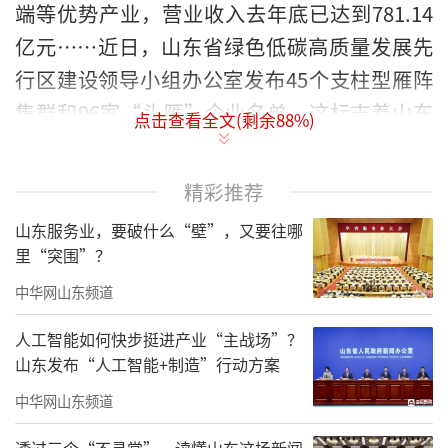
端等优势产业，营业收入去年底已达到781.14
亿元……近日，山东省绿色低碳高质量发展先
行区建设领导小组办公室发布45个支柱型雁阵
集群和96家“头雁”企业名单，这标志着山东
点击查看全文(剩余
88
%)
在绿色低碳高质量发展道路上迈出了坚实的一
步，也意味着山东将借助这些集群和企业的力
精彩推荐
量，打造具有山东特色、国际影响力的新质生
山东服务业，要破什么“壁”，又要往哪
产力产业载体。
里“突围”？
绿色低碳高质量发展是新时代中国经济转
中华网山东频道
型升级的必由之路，也是实现高质量发展的内
人工智能如何快步挺进产业“主战场”？
在要求。作为经济大省和能源消费大省，山东
山东发布“人工智能+制造”行动方案
在推动绿色低碳转型中承担着重要使命。此次
中华网山东频道
公布的支柱型雁阵集群和“头雁”企业名单，
透过三个“不寻常”，读懂山东这场新闻