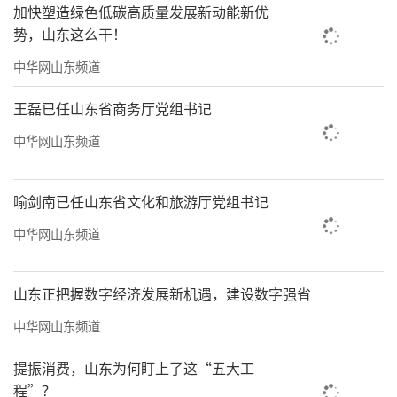
加快塑造绿色低碳高质量发展新动能新优
左右现代海洋特色产业集聚区。孙来斌说，去
势，山东这么干！
年，山东首批认定的6个集聚区，涉海规上企业
中华网山东频道
总产值突破了800亿元。
王磊已任山东省商务厅党组书记
《意见》还提到，要构建国际物流大通
中华网山东频道
道，完善公路、铁路、水路、航空协同发展的
交通体系，织密海运外贸航线和国际航空货运
喻剑南已任山东省文化和旅游厅党组书记
网络，壮大至中亚、欧洲等跨境海铁联运，发
中华网山东频道
展中韩陆海联运。融入开放大局，实施境外市
场开拓行动，深度参与“一带一路”科技创新
山东正把握数字经济发展新机遇，建设数字强省
行动计划，深化对日韩、东盟、中亚、非洲等
地方经贸合作。制度建设方面，对接国际高标
中华网山东频道
准经贸规则，深入实施自由贸易试验区提升战
提振消费，山东为何盯上了这“五大工
略，深化上合示范区综合改革等。
程”？