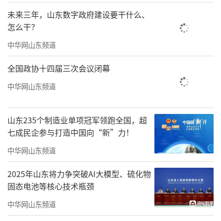
同时，《意见》还明确，山东将向全面绿
未来三年，山东数字政府建设要干什么、
色转型，从构建新型能源体系、推进碳达峰碳
怎么干？
中和、提升生态系统质量三个方面，进行深化
中华网山东频道
部署。例如，大力发展核能、风能、光能等零
碳能源，加快发展新型储能，有序推进源网荷
全国政协十四届三次会议闭幕
储一体化；实施核动未来、氢进万家等科技示
中华网山东频道
范工程；实施泰山、沂蒙山、黄河三角洲等生
态保护修复工程等。
山东235个制造业单项冠军领跑全国，超
七成民企参与打造中国向“新”力！
此外，在拓展区域协调发展上，《意见》
中华网山东频道
要求，深度对接京津冀、长三角，加强与粤港
澳大湾区联动、与沿黄省份战略协同，持续优
2025年山东将力争突破AI大模型、硫化物
化“两圈联动、三核引领、陆海统筹、全面发
固态电池等核心技术瓶颈
力”区域发展格局。在海洋强省建设上，着力
中华网山东频道
打造世界领先的海洋科技创新中心，布局20个