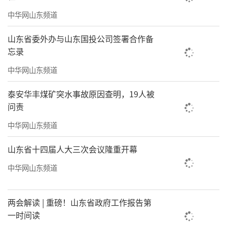
值得一提的是，《意见》还提出，主动服
中华网山东频道
务融入全国统一大市场，推动“非禁即入”普
山东省委外办与山东国投公司签署合作备
遍落实；开展要素市场化配置改革试点；健全
忘录
招标投标、政府采购等公共资源交易平台体
中华网山东频道
系。激发经营主体活力，实施国企改革深化提
泰安华丰煤矿突水事故原因查明，19人被
升行动；完善促进民营经济发展的政策保障和
问责
地方立法。
中华网山东频道
孙来斌表示，根据《意见》，山东在营造
山东省十四届人大三次会议隆重开幕
一流营商环境方面，还将推进“高效办成一件
中华网山东频道
事”，健全企业诉求接诉即办、防范化解拖欠
企业账款等机制，规范涉企行政检查和基层行
两会解读 | 重磅！山东省政府工作报告第
政执法等。
一时间读