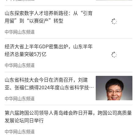
经济体制改革上示范先行，形成一批首创性、
山东探索数字人才培养新路径：从“引育
开拓性改革经验。到2030年，新质生产力发展
用留”到“以赛促产”转型
走在全国前列，碳达峰目标顺利实现，发展方
中华网山东频道
式全面绿色转型取得决定性成效。
经济大省上半年GDP密集出炉，山东半年
孙来斌说，山东还聚焦科技创新引领、现
经济总量突破5万亿
代化产业体系建设、数字经济培育三个关键，
中华网山东频道
谋划实施一批重大事项。例如，建设空天动
山东省科技大会今日在济南召开，刘建
力、水动力平台、深地探测等大科学装置；每
亚、张福仁摘得2024年度山东省科学技术
年实施100项以上重大科技创新项目、50项以上
奖最高奖！
中华网山东频道
重大产业攻关项目；打造世界级高端石化、先
进钢铁、高端铝业基地；构建全省算力资
第六届跨国公司领导人青岛峰会昨日开幕，跨国公司高质量
发展论坛同日举行
源“一张图”等。
中华网山东频道