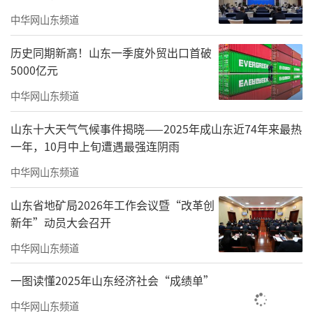
系列务实举措，取得显著成效。
中华网山东频道
山东省发展改革委副主任孙来斌说，山东
历史同期新高！山东一季度外贸出口首破
5000亿元
已有国家级制造业单项冠军235个、居全国首
中华网山东频道
位，高新技术企业突破3.5万家，入库国家科技
型中小企业突破5万家，国家先进制造业集群达
山东十大天气气候事件揭晓——2025年成山东近74年来最热
到6个。累计审核碳排放减量替代项目70余个，
一年，10月中上旬遭遇最强连阴雨
减少碳排放500余万吨；地表水国控断面优良水
中华网山东频道
体比例达78.4%，受污染耕地安全利用率达到1
山东省地矿局2026年工作会议暨“改革创
00%。在建在运核电装机突破1420万千瓦，海
新年”动员大会召开
上风电装机规模达到542.4万千瓦、居全国第三
中华网山东频道
位，新能源和可再生能源装机规模突破1.15亿
一图读懂2025年山东经济社会“成绩单”
千瓦、占比达到48.3%，历史性超过煤电。全领
域推进“无证明之省”建设，开展电子证照应
中华网山东频道