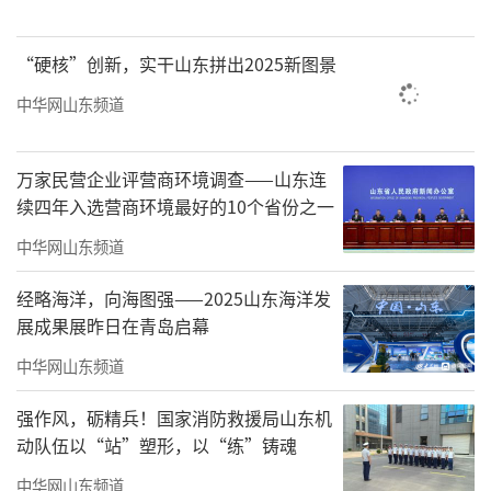
用9.8亿余次，全省政务服务事项网上可办率达
到90%以上；民营资本首次进入核电等领域。
“硬核”创新，实干山东拼出2025新图景
中华网山东频道
今年2月，根据山东省委、省政府安排部
署，山东省发展改革委会同省有关部门，研究
万家民营企业评营商环境调查——山东连
起草了《关于加快建设绿色低碳高质量发展先
续四年入选营商环境最好的10个省份之一
行区的意见》（以下简称“《意见》”），并
中华网山东频道
经省委常委会会议、省政府常务会议审议通
过，已印发实施。
经略海洋，向海图强——2025山东海洋发
展成果展昨日在青岛启幕
《意见》明确，到2027年，先行区建设实
中华网山东频道
现重大突破，主要经济指标增速高于全国平均
水平，高新技术产业产值占规模以上工业总产
强作风，砺精兵！国家消防救援局山东机
动队伍以“站”塑形，以“练”铸魂
值比重达到55%左右，新能源和可再生能源装
机达到1.6亿千瓦左右，在高水平社会主义市场
中华网山东频道