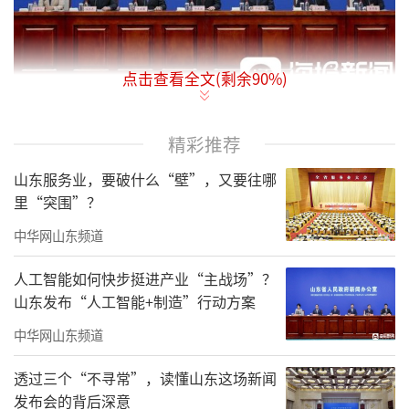
点击查看全文(剩余
90
%)
3月3日，山东省人民政府新闻办公室召
精彩推荐
开“抓改革创新促高质量发展”主题系列新闻
山东服务业，要破什么“壁”，又要往哪
发布会第七场，邀请山东省发改委等部门负责
里“突围”？
人介绍山东加快塑造绿色低碳高质量发展新动
中华网山东频道
能新优势情况。
人工智能如何快步挺进产业“主战场”？
2022年，国务院印发《关于支持山东深化
山东发布“人工智能+制造”行动方案
新旧动能转换推动绿色低碳高质量发展的意
中华网山东频道
见》（国发〔2022〕18号），赋予山东建设绿
色低碳高质量发展先行区重大使命。随后，山
透过三个“不寻常”，读懂山东这场新闻
发布会的背后深意
东省委、省政府围绕先行区建设，谋划推出一