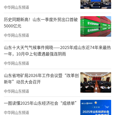
被热情的市民团团围住，跟学八段锦、了解三
中华网山东频道
伏贴知识、品鉴膏方及养生方剂、鉴别贵重中
历史同期新高！山东一季度外贸出口首破
药、体验中医特色技术……市民纷纷开启了沉
5000亿元
浸式游园模式，吃健康玩养生，近距离感受源
中华网山东频道
远流长的中医药文化魅力。
山东十大天气气候事件揭晓——2025年成山东近74年来最热
“我们平时上班没有时间，这样的‘夜
一年，10月中上旬遭遇最强连阴雨
市’很便民，而且这些茶饮可以直接冲泡，非
中华网山东频道
常适合上班族。”当晚，济南市民郑女士和朋
友品尝了药食同源糕点、特色鲜果冰粉，还购
山东省地矿局2026年工作会议暨“改革创
新年”动员大会召开
买了健脾轻身饮、淡斑美颜饮等多种中医养生
方剂，收获满满。
中华网山东频道
享受“优待”的不止济南市民。
一图读懂2025年山东经济社会“成绩单”
中华网山东频道
为满足人民群众对中医药养生服务的需