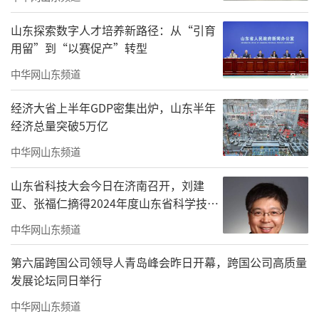
山东探索数字人才培养新路径：从“引育
用留”到“以赛促产”转型
中华网山东频道
经济大省上半年GDP密集出炉，山东半年
经济总量突破5万亿
中华网山东频道
山东省科技大会今日在济南召开，刘建
7月11日，菏泽市中医医院开展的中医药文
亚、张福仁摘得2024年度山东省科学技术
化服务月之中医药文化健康“夜市”正式拉开
奖最高奖！
中华网山东频道
帷幕，妙手银针、耳穴压豆，专家们各展所
第六届跨国公司领导人青岛峰会昨日开幕，跨国公司高质量
长，为市民们提供贴心的健康服务。现场还有
发展论坛同日举行
急救演示环节，专业的医护人员为市民详细且
中华网山东频道
生动地展示了各种紧急情况下的急救方法，包