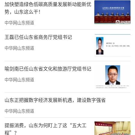
加快塑造绿色低碳高质量发展新动能新优
势，山东这么干！
中华网山东频道
王磊已任山东省商务厅党组书记
中华网山东频道
喻剑南已任山东省文化和旅游厅党组书记
6月28日晚，泰安新泰市“中医健康夜
中华网山东频道
市”准时出摊，包括山东省基层名中医王淑
英、泰安市基层优秀中医李长爱等在内的多位
山东正把握数字经济发展新机遇，建设数字强省
专家为市民提供脉诊辨证、养生防病知识咨
中华网山东频道
询，并现场为有需求的群众提供免费针灸推拿
提振消费，山东为何盯上了这“五大工
服务，同时在饮食、运动、家庭用药等方面也
程”？