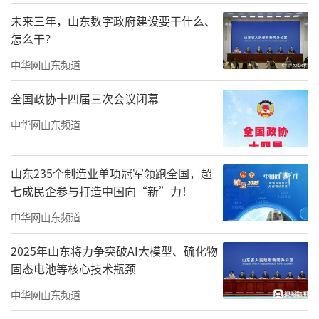
括心肺复苏、海姆立克急救法等，让市民们在
未来三年，山东数字政府建设要干什么、
怎么干？
面对突发状况时能够多一份应对的能力和信
心，为生命争取更多的可能。
中华网山东频道
7月3日晚，济宁微山县“中医药文化健康
全国政协十四届三次会议闭幕
夜市”义诊活动正式开始，让居民体验到中药
中华网山东频道
科普互动游戏、中药特色养生茶饮品鉴、中药
材展示等惠民活动，将中医药文化与时下流行
山东235个制造业单项冠军领跑全国，超
七成民企参与打造中国向“新”力！
的“夜市文化”深度融合，不仅吸引了中老年
人参与，还“圈粉”了许多年轻人，丰富有趣
中华网山东频道
的体验、多元化的中医药特色服务赢得一致好
2025年山东将力争突破AI大模型、硫化物
评。
固态电池等核心技术瓶颈
中华网山东频道