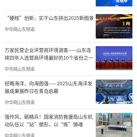
求，拉近中医药与群众日常生活的距离，淄博
“硬核”创新，实干山东拼出2025新图景
市卫健委于7月13日在全市启动主题为“传播扁
仓文化服务百姓健康”的中医药健康夜市体验
中华网山东频道
活动。7月13日—8月31日每周六晚，各大医院
将在齐盛湖公园、市博物馆南广场轮番上阵，
万家民营企业评营商环境调查——山东连
续四年入选营商环境最好的10个省份之一
为广大市民提供安全、适宜、优质、高效的中
医药服务。
中华网山东频道
与人们熟悉的“小吃夜市”不同，在淄博
经略海洋，向海图强——2025山东海洋发
展成果展昨日在青岛启幕
桓台“中医药夜市”上，一缕缕中药香、一项
项中医适宜技术、一杯杯中药茶饮引来群众纷
中华网山东频道
纷驻足围观，并“沉浸式”体验中医适宜技
强作风，砺精兵！国家消防救援局山东机
术，接受中医诊疗服务，切身感受中医药的独
动队伍以“站”塑形，以“练”铸魂
特魅力。
中华网山东频道