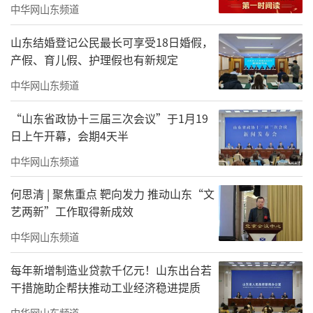
中华网山东频道
中医药茶饮的热潮突然袭来，中药版酸梅汤成
为“顶流网红”，后又有年轻人火速加入“晚
山东结婚登记公民最长可享受18日婚假，
产假、育儿假、护理假也有新规定
趴局”，挤满中医院夜间门诊的推拿科，民众
对中医药的认可程度以及中医药文化自信都达
中华网山东频道
到了前所未有的高度。
“山东省政协十三届三次会议”于1月19
日上午开幕，会期4天半
7月15日，2024年入伏首日，记者走访了济
中华网山东频道
南市几家中医医院，亲眼见证了“三伏贴”养
生到底有多火爆。据山东中医药大学附属医院
何思清 | 聚焦重点 靶向发力 推动山东“文
主任医师樊冰介绍，“三伏贴”不仅受到中老
艺两新”工作取得新成效
年人的推崇，还有很多的年轻人甚至是小孩子
中华网山东频道
也加入进来。
每年新增制造业贷款千亿元！山东出台若
中医药文化能绵延至今，满足不同时代的
干措施助企帮扶推动工业经济稳进提质
需求，在于其深厚的传统文化内核能不断适应
中华网山东频道