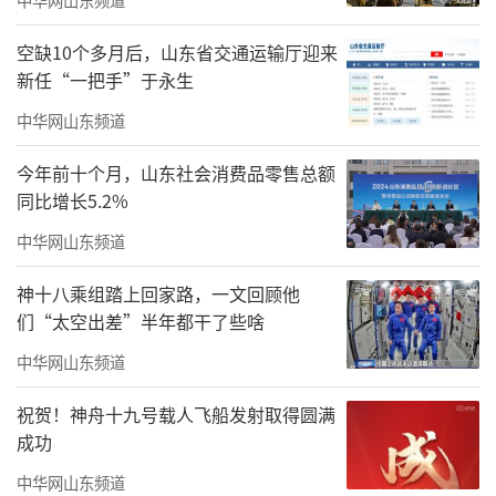
时代发展，满足个性化健康生活需求，让一代
空缺10个多月后，山东省交通运输厅迎来
又一代的中国人保持对中医药的热爱。今年2
新任“一把手”于永生
月，国家卫生健康委等部门联合印发《关于进
中华网山东频道
一步加强新时代卫生健康文化建设的意见》，
今年前十个月，山东社会消费品零售总额
就传承发展中医药文化明确提出，推动中医药
同比增长5.2%
文化加快从内容供给向产品供给转化。医院和
中华网山东频道
商家将中医药元素结合年轻人的喜好推陈出
新，既满足了年轻人对新鲜感的追求，又为中
神十八乘组踏上回家路，一文回顾他
们“太空出差”半年都干了些啥
医药文化传播找到了载体。
中华网山东频道
正如各地热闹的中医药健康夜市，有关部
门表示，出发点和落脚点都是为了更好地服务
祝贺！神舟十九号载人飞船发射取得圆满
成功
民众，也让源远流长的中医药文化，以更加包
容、开放的姿态走进千家万户，在更多人心中
中华网山东频道