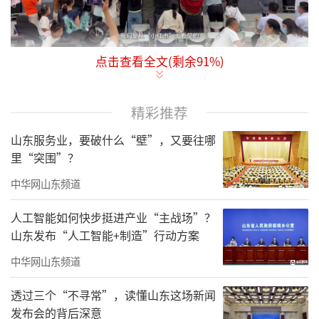
点击查看全文(剩余
91
%)
夏日逛夜市，已成为不少人的习惯。让中
医把脉顺便贴个三伏贴，这样的养生夜市，你
精彩推荐
感兴趣吗？
山东服务业，要破什么“壁”，又要往哪
眼下，养生的风已经吹到了年轻人中间，
里“突围”？
中医药文化不仅走入寻常百姓家，更以丰富的
中华网山东频道
形式融入年轻人的潮流生活。
人工智能如何快步挺进产业“主战场”？
山东多地养生“夜市”出摊
山东发布“人工智能+制造”行动方案
7月12日，山东中医药大学附属医院（山东
中华网山东频道
省中医院）趵突泉院区热闹非凡，为期三天的
透过三个“不寻常”，读懂山东这场新闻
中医药文化夜市正式启动。45个“摊位”很快
发布会的背后深意