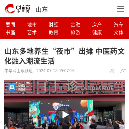
山东
要闻
地市
财经
金融
房产
汽车
书画
艺术
教育
旅游
健康
文体
山东多地养生“夜市”出摊 中医药文
化融入潮流生活
中华网山东频道
2024-07-18 09:07:16