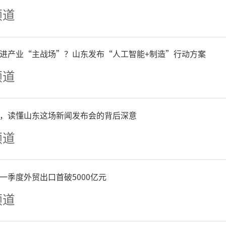
20日，山东省政府新闻办召
频道
解读《山东省数字政府建设
进产业“主战场”？山东发布“人工智能+制造”行动方案
》（以下简称《改革方案》
频道
企联合检查一张网”、拓展
，读懂山东这场新闻发布会的背后深意
围、升级“爱山东”、全领
频道
”建设等改革举措。未来三
一季度外贸出口首破5000亿元
设“干什么、怎么干”？通过
频道
一观未来山东数字政务、数