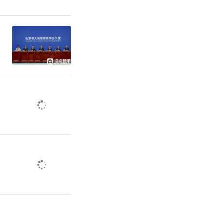
数智平台基
建工作、经
服务、生态
能，同时完
管理统筹、
要素价值，
体系。
全省试点潍