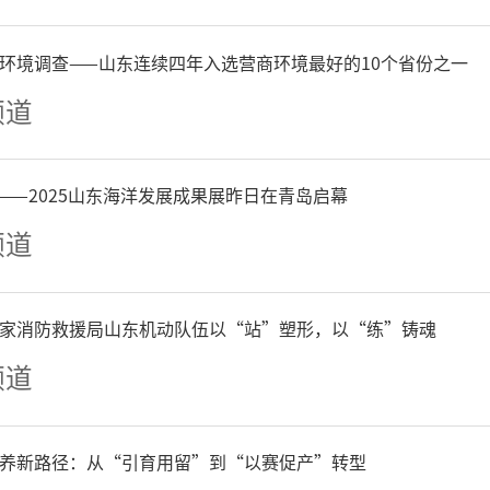
环境调查——山东连续四年入选营商环境最好的10个省份之一
频道
改革方案》可以看出，与基
——2025山东海洋发展成果展昨日在青岛启幕
频道
用信息技术提质增效不同，
用信息技术对政府原有组织
家消防救援局山东机动队伍以“站”塑形，以“练”铸魂
务模式等进行变革性改造的
频道
养新路径：从“引育用留”到“以赛促产”转型