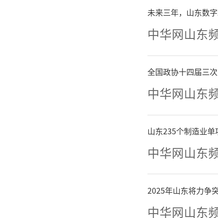
未来三年，山东数字
景开发不
中华网山东
具体
全国政协十四届三次
撑。山
中华网山东
记、局长
山东235个制造业
件等基础
中华网山东
跨业务中
2025年山东将力
用。顺应
中华网山东