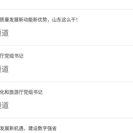
人工智能服务体系。一体化
成，将会大大提升政府在党
质量发展新动能新优势，山东这么干！
频道
智慧监管、社会管理、公共
务运行七大领域的数智化效
厅党组书记
频道
筹、建设统筹、安全统筹、
的管理机制，释放公共数据
化和旅游厅党组书记
“1751”数字政府运行工作
频道
，“四项清单”关联管理的
发展新机遇，建设数字强省