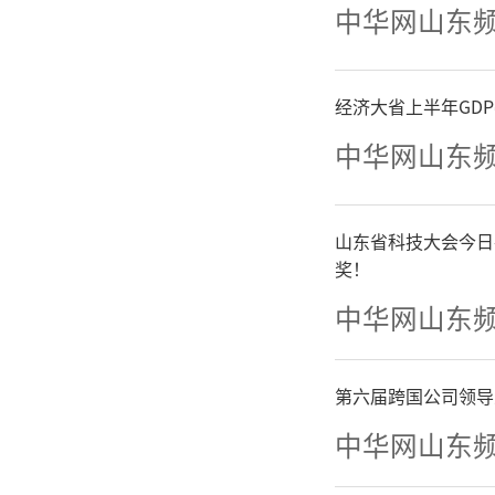
中华网山东
这种
上。从“
经济大省上半年GD
中华网山东
设，到搭
协同共享
山东省科技大会今日
奖！
到实现数
中华网山东
提升，通
第六届跨国公司领导
协同、整
中华网山东
在的数据