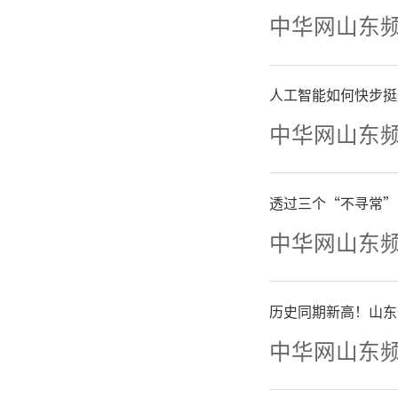
3月
中华网山东
吹风会，
人工智能如何快步挺
改革方案
中华网山东
推出“涉
透过三个“不寻常”
次办”范
中华网山东
证明之省
历史同期新高！山东
政府建
中华网山东
案》可以