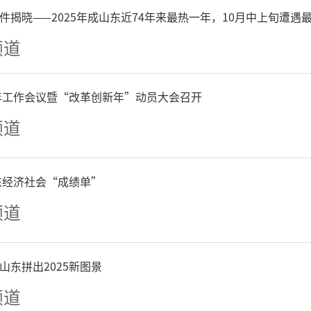
件揭晓——2025年成山东近74年来最热一年，10月中上旬遭遇
发展图景。
频道
6年工作会议暨“改革创新年”动员大会召开
频道
山东经济社会“成绩单”
频道
山东拼出2025新图景
频道