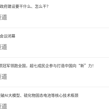
政府建设要干什么、怎么干？
足等“通病”亮剑开刀。
频道
的解决途径在于夯实一体化
会议闭幕
东省政府副秘书长，省大数据
频道
王健指出，要着力提高云网
单项冠军领跑全国，超七成民企参与打造中国向“新”力！
设施支撑能力，打造能力共
频道
台，实现各类数字资源共建
争突破AI大模型、硫化物固态电池等核心技术瓶颈
人工智能等新技术发展趋势
频道