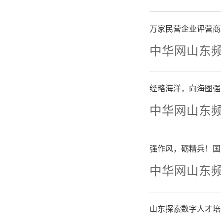
万家民营企业评营商
中华网山东
从《
经略海洋，向海图强
中华网山东
流程、利
践一条利
强作风，砺精兵！国
流程、服
中华网山东
之路。
山东探索数字人才培