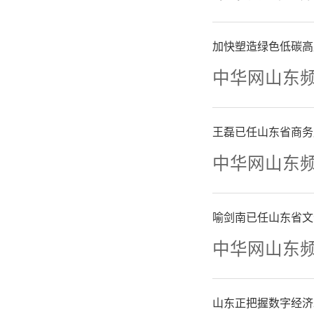
政务领域
础一旦形
加快塑造绿色低碳高
中华网山东
济调节、
保护、政
王磊已任山东省商务
中华网山东
善规划统
运营统筹
喻剑南已任山东省文
这也就是
中华网山东
例如
山东正把握数字经济