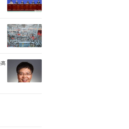
”的发力
约式平台建
出”的横向
务格局，再
最高
、工作整体
集约、高效
数字治理存
用、应用场