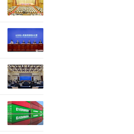
开政策例行
一体化综合
），明确将
“一件事一
域深化“无
年山东数字
《改革方
字治理、数