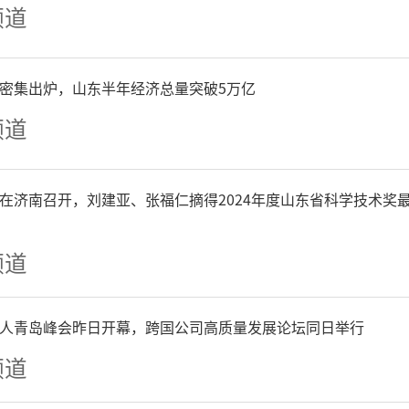
频道
重构着重体现在对“一体化
省市主建、县镇主用”的集
P密集出炉，山东半年经济总量突破5万亿
频道
建“多口进、扎口办、一口
、纵向贯通联动整体治理服
在济南召开，刘建亚、张福仁摘得2024年度山东省科学技术奖
据互联互通、业务高效协同
频道
过三个“一体化”聚焦统筹
人青岛峰会昨日开幕，跨国公司高质量发展论坛同日举行
体智治、数据赋能，对当前
频道
共享障碍、政务应用平台滥