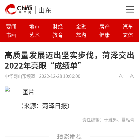
山东
要闻
地市
财经
金融
房产
汽车
书画
艺术
教育
旅游
健康
文体
高质量发展迈出坚实步伐，菏泽交出
2022年亮眼“成绩单”
中华网山东频道
2022-12-28 10:06:00
（来源：菏泽日报）
责任编辑：于雅男、夏雁青
精彩推荐