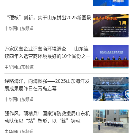
陆海统筹、向海图强，努力打造现代海洋经济
发展高地的系列创新举措。中印尼海洋科技合
“硬核”创新，实干山东拼出2025新图景
作展区通过元首引领、机制创新、联合科考、
中华网山东频道
成果惠民等动人故事，系统回顾了两国长达十
余年的合作历程，展现了从“双边智
万家民营企业评营商环境调查——山东连
慧”到“多边方案”的升级路径，为发展中国
续四年入选营商环境最好的10个省份之一
家间的海洋合作提供了“中国方案”。
中华网山东频道
经略海洋，向海图强——2025山东海洋发
展成果展昨日在青岛启幕
中华网山东频道
强作风，砺精兵！国家消防救援局山东机
动队伍以“站”塑形，以“练”铸魂
中华网山东频道