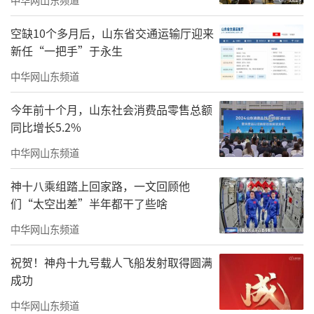
岸海域水质优良比例达93.6%；沿海港口货物吞
吐量20.7亿吨，连续3年全国第一……一个
空缺10个多月后，山东省交通运输厅迎来
新任“一把手”于永生
个“首位”“第一”“最大”，标注出了山东
海洋发展的绝对实力。
中华网山东频道
今年前十个月，山东社会消费品零售总额
同比增长5.2%
中华网山东频道
神十八乘组踏上回家路，一文回顾他
们“太空出差”半年都干了些啥
中华网山东频道
祝贺！神舟十九号载人飞船发射取得圆满
成功
中华网山东频道