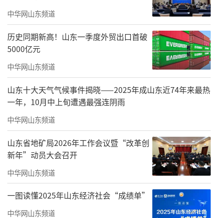
中华网山东频道
历史同期新高！山东一季度外贸出口首破
5000亿元
中华网山东频道
山东十大天气气候事件揭晓——2025年成山东近74年来最热
一年，10月中上旬遭遇最强连阴雨
中华网山东频道
立足国家战略，打造国际海洋合作新样板
山东省地矿局2026年工作会议暨“改革创
新年”动员大会召开
展览深入贯彻落实国家海洋强国建设战略
部署，紧扣高质量发展主题，全面展示山东在
中华网山东频道
海洋科技、海洋产业、海洋生态、对外合作等
一图读懂2025年山东经济社会“成绩单”
领域取得的卓越成就，生动诠释山东始终坚持
中华网山东频道