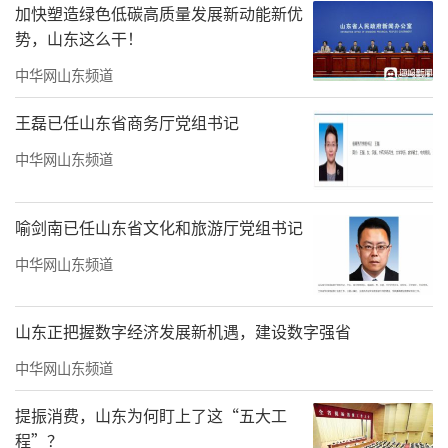
加快塑造绿色低碳高质量发展新动能新优
势，山东这么干！
“大国重器”亮相，硬核数据彰显首位实
中华网山东频道
力
王磊已任山东省商务厅党组书记
展览现场，70余组、超120件重磅实物展品
中华网山东频道
成为最大亮点，让观众得以沉浸式体验山东的
海洋硬实力。
喻剑南已任山东省文化和旅游厅党组书记
“蛟龙号”、极地号破冰船等国家重大科
中华网山东频道
技基础设施，为国家海洋资源勘探提供了重要
支持；展出的“国信1号2-1”“深蓝1号”等系
山东正把握数字经济发展新机遇，建设数字强省
列大型养殖装备实物模型，展示了我国海水养
中华网山东频道
殖由近岸奔向深远海的发展进程；“蓝鲲1
提振消费，山东为何盯上了这“五大工
号”等海工装备展示了山东高端装备智造尖端
程”？