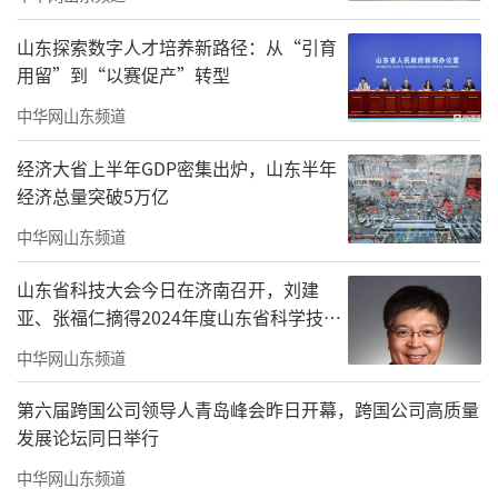
山东探索数字人才培养新路径：从“引育
用留”到“以赛促产”转型
中华网山东频道
经济大省上半年GDP密集出炉，山东半年
经济总量突破5万亿
中华网山东频道
山东省科技大会今日在济南召开，刘建
亚、张福仁摘得2024年度山东省科学技术
七大板块串联，山东“海洋强省”体系系
奖最高奖！
中华网山东频道
统呈现
第六届跨国公司领导人青岛峰会昨日开幕，跨国公司高质量
本次展览内容体系宏大、逻辑严密，通
发展论坛同日举行
过“统筹谋划系统部署”“向新向智点海成
中华网山东频道
金”“转型升级提质增效”“智造升级新质兴