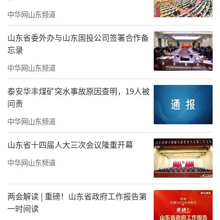
水平；国际首个免疫抗肿瘤海洋多糖类药物“B
中华网山东频道
G136”、抗乙肝病毒药物LY102片等山东生物
医药科技转化成果也在展览中“亮相”，揭秘
山东省委外办与山东国投公司签署合作备
忘录
山东“蓝色药库”宝藏……本次展览实物涉及
海工装备、渔业养殖装备、精密仪器仪表、船
中华网山东频道
舶、生物医药、海水淡化等多个类别，让观展
泰安华丰煤矿突水事故原因查明，19人被
者更直观地、沉浸式感受山东海洋发展成果。
问责
中华网山东频道
山东省十四届人大三次会议隆重开幕
中华网山东频道
两会解读 | 重磅！山东省政府工作报告第
一时间读