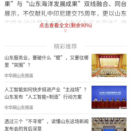
果”与“山东海洋发展成果”双线融合、同台
展示，不仅献礼中印尼建交75周年，更以山东
实践生动诠释了中国“海洋命运共同体”理
点击查看全文(剩余
90
%)
念，成为我国向世界展示海洋合作与高质量发
展的重要窗口。
精彩推荐
山东服务业，要破什么“壁”，又要往哪
里“突围”？
中华网山东频道
人工智能如何快步挺进产业“主战场”？
山东发布“人工智能+制造”行动方案
中华网山东频道
透过三个“不寻常”，读懂山东这场新闻
发布会的背后深意