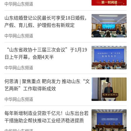
中华网山东频道
山东结婚登记公民最长可享受18日婚假，
产假、育儿假、护理假也有新规定
中华网山东频道
“山东省政协十三届三次会议”于1月19
日上午开幕，会期4天半
中华网山东频道
何思清 | 聚焦重点 靶向发力 推动山东“文
除了实物展品，展览中还涌现出一系列令
艺两新”工作取得新成效
人振奋的“硬核”数据：山东海洋生产总值1.8
中华网山东频道
万亿元，占全国17.1%；海洋产业增加值连续5
每年新增制造业贷款千亿元！山东出台若
年居全国首位；拥有50个“国字号”海洋科研
干措施助企帮扶推动工业经济稳进提质
机构和创新平台；住鲁海洋院士占全国1/3；近
中华网山东频道