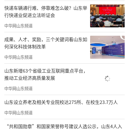
了山东培育海洋新质生产力的布局。“琅
快递车辆通行难、停靠难怎么破？山东举
琊”“问海”等海洋人工智能大模型、海洋元
行快递业促进立法听证会
宇宙、深海高端装备、大型海上风电及光伏基
中华网山东频道
地模型等，清晰勾勒出山东正在培育的海洋新
质生产力发展蓝图。如今，山东正以科技创新
成果、人才、奖励，三个关键词看山东如
何深化科技体制改革
为引领，从传统的“耕海牧渔”迈向智慧
的“经略深蓝”，奋力谱写高质量发展的“蓝
中华网山东频道
色篇章”。
山东新增63个省级工业互联网重点平台，
推动工业经济高质量发展
据悉，本次展览将持续至9月9日。期间，
中华网山东频道
来自全球多个国家和地区的嘉宾、专家学者、
企业代表将齐聚青岛，共商海洋合作发展大
山东设立养老及相关专业院校达275所、在校生23.7万人
计，共享蓝色发展机遇。
中华网山东频道
（来源：海报新闻记者 逯蔷薇）
“共和国勋章”和国家荣誉称号建议人选公示，山东4人入