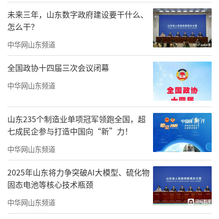
海”“以港通海联通世界”“生态保护绿色发
未来三年，山东数字政府建设要干什么、
怎么干？
展”“面向世界开放合作”七大板块，完整呈
现了“战略—科技—产业—港口—生态—合
中华网山东频道
作”的山东海洋强省建设体系。从顶层机制设
全国政协十四届三次会议闭幕
计，到突破的深海科技，再到升级的现代海洋
中华网山东频道
产业体系，参观者可清晰感知山东从海洋大省
向海洋强省迈进的坚定步伐与系统思维。
山东235个制造业单项冠军领跑全国，超
七成民企参与打造中国向“新”力！
中华网山东频道
2025年山东将力争突破AI大模型、硫化物
固态电池等核心技术瓶颈
中华网山东频道