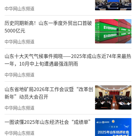
出琥珀般的光泽，赋予建筑动态的生命力。
中华网山东频道
历史同期新高！山东一季度外贸出口首破
5000亿元
中华网山东频道
山东十大天气气候事件揭晓——2025年成山东近74年来最热
一年，10月中上旬遭遇最强连阴雨
中华网山东频道
崇和院实拍图
山东省地矿局2026年工作会议暨“改革创
罕见的大窗墙比设计是崇和院的一大亮
新年”动员大会召开
点。这种突破传统的设计不仅最大化地引入了
中华网山东频道
自然光线，更将室内外空间无缝衔接，让居住
一图读懂2025年山东经济社会“成绩单”
者能够尽情享受无边界的视野体验。
建筑细节
中华网山东频道
的处理更显匠心独运。堪比劳斯莱斯工艺的铝