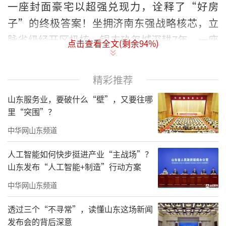
一座封面豪宅以超强兑现力，诠释了
“好房
子”的终极答案！
坐拥济南东强战略核芯，立
脉省级经开区极核，银丰玖玺城深耕
7年，一座
点击查看全文(剩余
94
%)
约200万方改善大盘已然逐步呈现。
好颜值
精彩推荐
山东服务业，要破什么“壁”，又要往哪
superflat
超扁平极简美学：
建筑艺术的当代诠
里“突围”？
释
中华网山东频道
崇和院的建筑语言是对现代美学的一次深
人工智能如何快步挺进产业“主战场”？
刻解读。“超扁平极简美学”的设计理念贯穿
山东发布“人工智能+制造”行动方案
始终，摒弃繁复冗余的装饰，以干净利落的线
中华网山东频道
条和精准的比例关系，构筑出极具辨识度的建
筑形象。superflat超扁平极简美学建筑，三玻
透过三个“不寻常”，读懂山东这场新闻
发布会的背后深意
两腔LOW-E玻璃搭配铝板线条，在阳光下流转