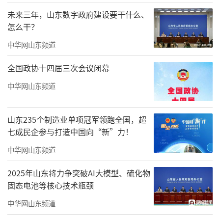
未来三年，山东数字政府建设要干什么、
怎么干？
中华网山东频道
全国政协十四届三次会议闭幕
中华网山东频道
崇和院实拍图
山东235个制造业单项冠军领跑全国，超
七成民企参与打造中国向“新”力！
中央会客厅的镜面水景与下沉式庭院已成
中华网山东频道
为业主争相打卡的焦点。园区内全冠移植的双
杆朴树与精心挑选的黑山石相得益彰，既流露
2025年山东将力争突破AI大模型、硫化物
固态电池等核心技术瓶颈
出万物和谐相生的自然野趣，又蕴含着浓厚的
品质匠心。
园林的功能性设计同样令人称道，
中华网山东频道