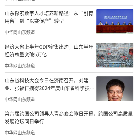
崇和院实拍图
山东探索数字人才培养新路径：从“引育
好境界
用留”到“以赛促产”转型
中华网山东频道
书院式园林秘境：自然与人文的和谐共鸣
经济大省上半年GDP密集出炉，山东半年
如果说建筑是凝固的艺术，崇和院的园林
经济总量突破5万亿
则是流动的诗篇。近7000㎡的书韵中庭会客
中华网山东频道
厅，将中国传统文人园林的意境与现代景观设
计手法完美融合，创造出既有文化底蕴又不失
山东省科技大会今日在济南召开，刘建
当代气质的独特园境，山景公园、艺术水景，
亚、张福仁摘得2024年度山东省科学技术
奖最高奖！
呈献学仕生活雅境。
中华网山东频道
第六届跨国公司领导人青岛峰会昨日开幕，跨国公司高质量
发展论坛同日举行
中华网山东频道