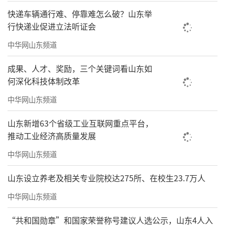
快递车辆通行难、停靠难怎么破？山东举
行快递业促进立法听证会
崇和院实拍图
中华网山东频道
银丰物业提供高标准精细化服务。从酒店
成果、人才、奖励，三个关键词看山东如
式归家礼序到24小时安保监控，从公共区域维
何深化科技体制改革
护到个性化需求响应，每一处服务细节都体现
中华网山东频道
着对业主的尊重与关怀。特别设计的“小丰友
山东新增63个省级工业互联网重点平台，
邻计划”通过组织丰富多彩的社群活动，促进
推动工业经济高质量发展
邻里交流，营造温暖和谐的社区氛围。
中华网山东频道
山东设立养老及相关专业院校达275所、在校生23.7万人
中华网山东频道
“共和国勋章”和国家荣誉称号建议人选公示，山东4人入