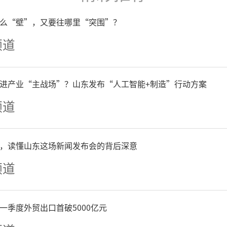
么“壁”，又要往哪里“突围”？
频道
璀璨，党旗飘扬。为热烈庆
04周年，深情礼赞伟大时代
进产业“主战场”？山东发布“人工智能+制造”行动方案
频道
，6月30日晚，银丰物业联
业银行济南分行营业部共同
，读懂山东这场新闻发布会的背后深意
党恩”主题消夏晚会在社区
频道
，舞姿翩跹，邻里欢聚，共
一季度外贸出口首破5000亿元
心民心、展现社区活力的文