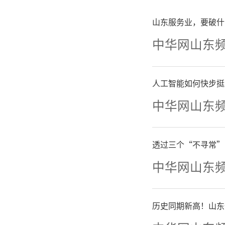
山东服务业，要破什
中华网山东
夏夜
党成立1
人工智能如何快步挺
中华网山东
美好家园
社区、兴
透过三个“不寻常”
七一·颂
中华网山东
歌声嘹亮
历史同期新高！山东
场凝聚党