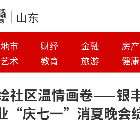
山东
地市
财经
金融
房产
艺术
教育
旅游
健康
绘社区温情画卷——银
业“庆七一”消夏晚会