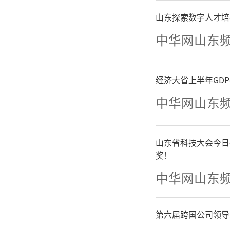
山东探索数字人才培
中华网山东
经济大省上半年GD
整场
中华网山东
艺术的形
山东省科技大会今日
社区的
奖！
中华网山东
声、欢呼
录像，记
第六届跨国公司领导