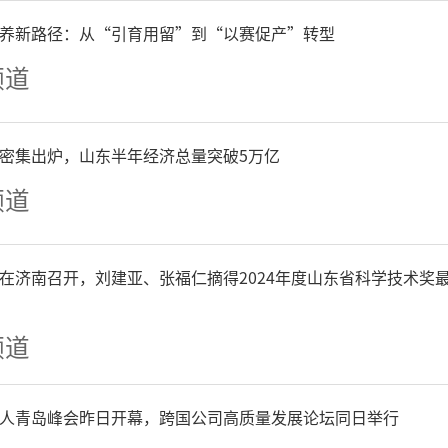
养新路径：从“引育用留”到“以赛促产”转型
频道
P密集出炉，山东半年经济总量突破5万亿
晚会精彩纷呈，高潮迭起内
频道
式讴歌党的光辉历程，抒发
在济南召开，刘建亚、张福仁摘得2024年度山东省科学技术奖
赤子情怀，演出过程中，台下
频道
声此起彼伏，大家纷纷拿出
录下这一个个精彩瞬间。
人青岛峰会昨日开幕，跨国公司高质量发展论坛同日举行