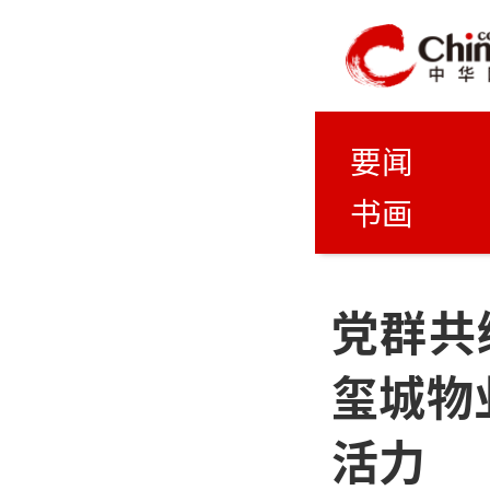
要闻
书画
党群共
玺城物
活力