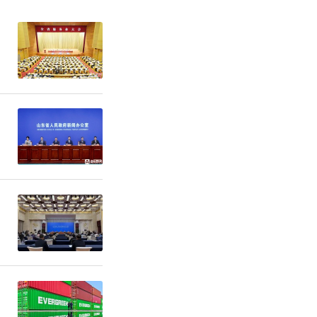
祝中国共产
，共筑幸福
合玖玺学苑
举办的“庆
温情上演。
襄盛举，一
化盛宴点亮