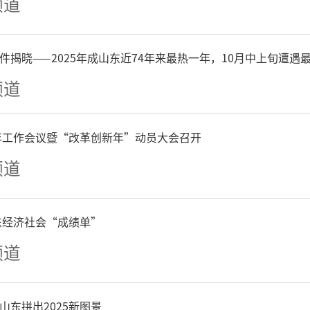
频道
夜空。
件揭晓——2025年成山东近74年来最热一年，10月中上旬遭遇
频道
6年工作会议暨“改革创新年”动员大会召开
频道
山东经济社会“成绩单”
频道
山东拼出2025新图景