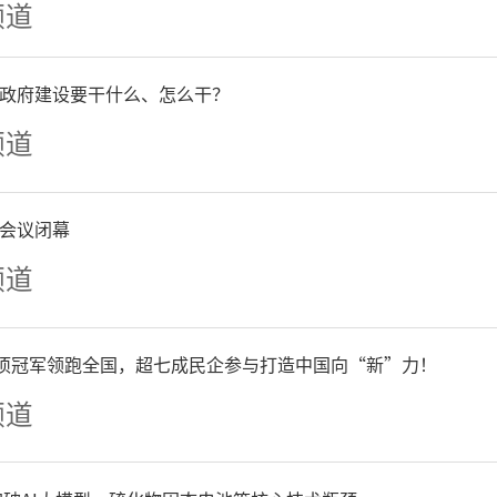
频道
现场，歌声与欢笑交织，信
政府建设要干什么、怎么干？
“庆七一·颂党恩”的盛会
频道
洗礼，更是一次精神的凝聚
会议闭幕
频道
单项冠军领跑全国，超七成民企参与打造中国向“新”力！
频道