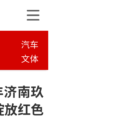
汽车
文体
丰济南玖
绽放红色