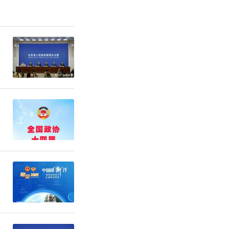
仰与热爱同
，不仅是一
。