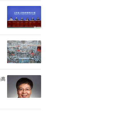
容多样，以
爱党爱国爱
最高
观众的掌
手机拍照、