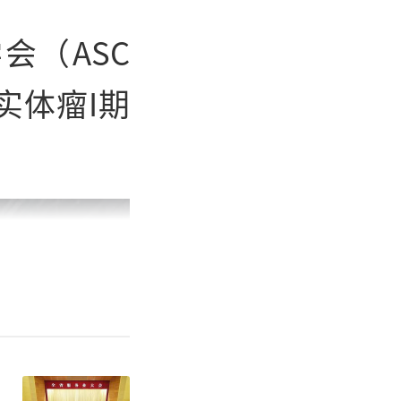
会（ASC
实体瘤I期
。