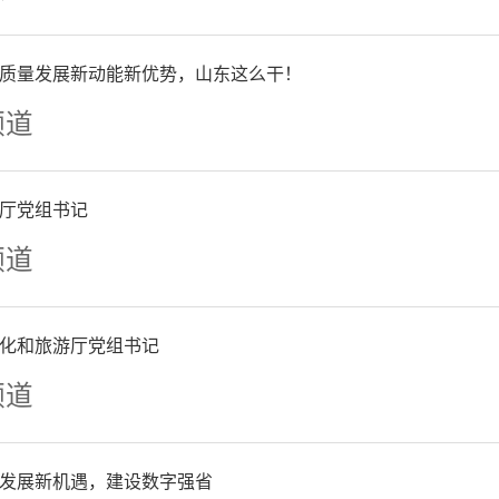
质量发展新动能新优势，山东这么干！
频道
公布的更新数据截止日期为2
纳入79例既往治疗失败的受
厅党组书记
频道
癌和26例胰腺癌患者。超过
.8%）既往接受过不少于二
化和旅游厅党组书记
面，0.5ug/kg~1200ug/
频道
范围内未发生DLT，未达到M
发展新机遇，建设数字强省