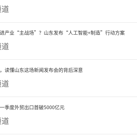
频道
进产业“主战场”？山东发布“人工智能+制造”行动方案
频道
，读懂山东这场新闻发布会的背后深意
频道
一季度外贸出口首破5000亿元
S31905是齐鲁制药自主研发的
频道