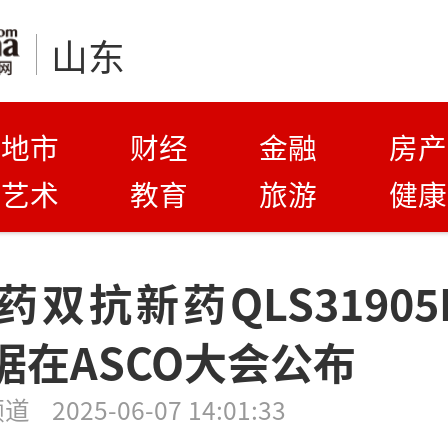
山东
地市
财经
金融
房产
艺术
教育
旅游
健康
药双抗新药QLS31905
据在ASCO大会公布
频道
2025-06-07 14:01:33