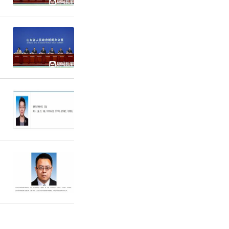
024年7
试者，包括
半数的受试
线抗肿瘤治
kg qw或q
TD。在发