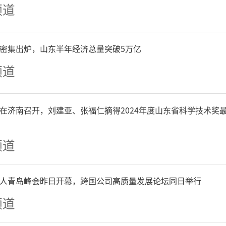
频道
究分为剂量递增和剂量拓展
阶段采用加速滴定和i3+3的
P密集出炉，山东半年经济总量突破5万亿
频道
是剂量限制毒性（DLT）和
D）。剂量拓展阶段的主要终
在济南召开，刘建亚、张福仁摘得2024年度山东省科学技术奖
RR），次要终点是疾病控
频道
进展生存期（PFS）、总体
人青岛峰会昨日开幕，跨国公司高质量发展论坛同日举行
研究的初步结果曾于2023年1
频道
内科学会免疫肿瘤学大会中