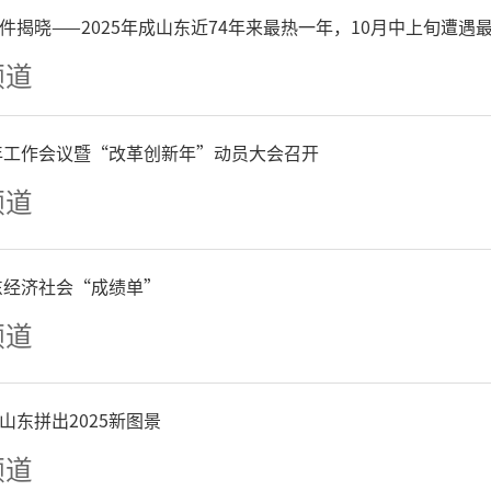
.2/CD3的双特异性T细胞衔
件揭晓——2025年成山东近74年来最热一年，10月中上旬遭遇
面的Claudin18.2和T细胞
频道
过募集和激活肿瘤细胞附近
6年工作会议暨“改革创新年”动员大会召开
胞进行持续地杀伤裂解。QLS31
频道
究探索了该药物在晚期实体
山东经济社会“成绩单”
受性，以及初步的抗肿瘤活
频道
京大学肿瘤医院沈琳教授。
山东拼出2025新图景
频道