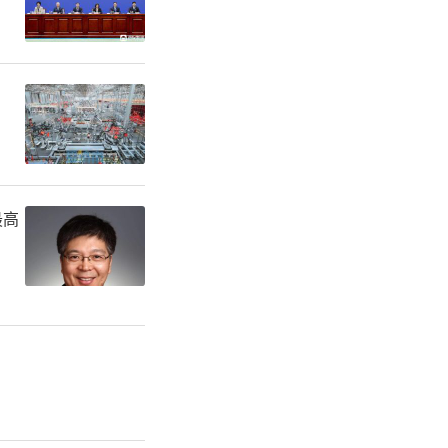
两个阶段。
研究设计，
最大耐受剂
点是客观缓
最高
制率（DC
生存期（O
2月召开的
以壁报形式