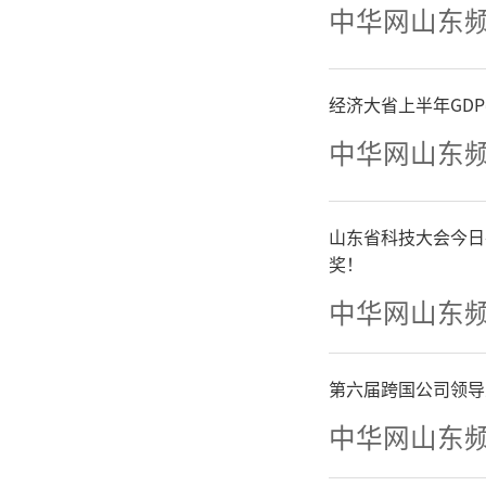
中华网山东
本研
剂量递增
经济大省上半年GD
中华网山东
主要终点
量（MT
山东省科技大会今日
奖！
解率（O
中华网山东
R）、无
第六届跨国公司领导
S）。该
中华网山东
欧洲肿瘤