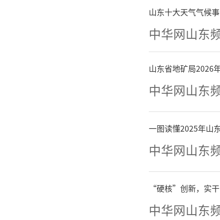
din18
山东十大天气气候事
肿瘤细胞表
中华网山东
结合，通
山东省地矿局202
对肿瘤细
中华网山东
期临床研
一图读懂2025年
全性、耐
中华网山东
究者为北
“硬核”创新，实干
中华网山东