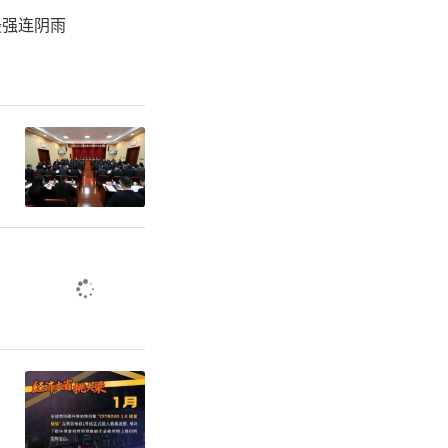
接器，能够与
最强连阴雨
表面的CD3
的T细胞，
905的I
瘤患者中安
性，主要研