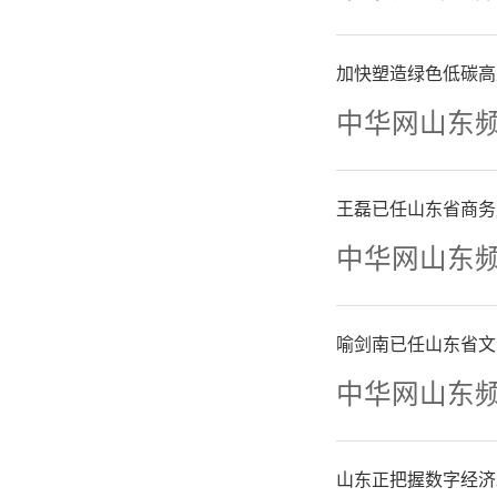
加快塑造绿色低碳高
中华网山东
本次
月，共计
王磊已任山东省商务
中华网山东
43例胃
者（61
喻剑南已任山东省文
疗。安全性方
中华网山东
2w给药
山东正把握数字经济