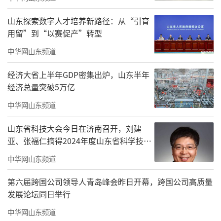
山东探索数字人才培养新路径：从“引育
用留”到“以赛促产”转型
中华网山东频道
经济大省上半年GDP密集出炉，山东半年
经济总量突破5万亿
中华网山东频道
山东省科技大会今日在济南召开，刘建
座谈交流环节，山一大一附院帮扶医师代
亚、张福仁摘得2024年度山东省科学技术
表汇报了工作进展并提出科室发展建议，表示
奖最高奖！
中华网山东频道
将继续扎实开展帮扶工作，做好两院交流的桥
梁纽带，圆满完成下乡工作。罗伟对下乡队员
第六届跨国公司领导人青岛峰会昨日开幕，跨国公司高质量
发展论坛同日举行
给予高度赞扬，期待队员继续给予支持，不断
深化两院合作友谊；许翠萍感谢区人民医院对
中华网山东频道