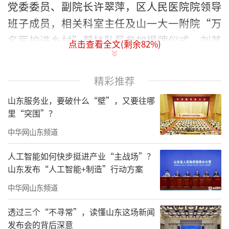
党委委员、副院长许翠萍，区人民医院院领导
班子成员，相关科室主任及山一大一附院“万
名医护进乡村”帮扶队员参加揭牌仪式，刘其
点击查看全文(剩余
82
%)
通主持仪式。
精彩推荐
山东服务业，要破什么“壁”，又要往哪
里“突围”？
中华网山东频道
人工智能如何快步挺进产业“主战场”？
山东发布“人工智能+制造”行动方案
中华网山东频道
透过三个“不寻常”，读懂山东这场新闻
发布会的背后深意