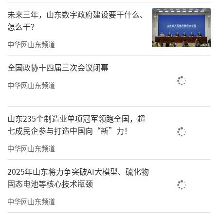
队员的关心支持，希望队员持续做好技术帮扶
未来三年，山东数字政府建设要干什么、
与交流，巩固两院友谊。
怎么干？
下一步，山一大一附院将不断整合线上线
中华网山东频道
下资源，依托分级诊疗转会诊中心，切实打通
全国政协十四届三次会议闭幕
服务患者的“最后一公里”：线下，搭建高效
中华网山东频道
院际交流平台，发挥下沉专家作用，提供现场
会诊支持；线上，整合优质专家资源，提供远
山东235个制造业单项冠军领跑全国，超
程“云端会诊”，让患者足不出户享受省级诊
七成民企参与打造中国向“新”力！
疗服务。对需上转的疑难危重患者，开通绿色
中华网山东频道
通道，确保“及时转诊、检查、救治”，实现
2025年山东将力争突破AI大模型、硫化物
无缝衔接，为生命护航。
固态电池等核心技术瓶颈
责任编辑：尹子怡
中华网山东频道