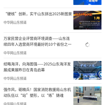
层医院到省级医院的闭环服务模式，为患者提
供更加优质、高效、便捷的医疗服务，为张店
“硬核”创新，实干山东拼出2025新图景
区百姓健康做出贡献。
中华网山东频道
万家民营企业评营商环境调查——山东连
续四年入选营商环境最好的10个省份之一
中华网山东频道
经略海洋，向海图强——2025山东海洋发
展成果展昨日在青岛启幕
中华网山东频道
许翠萍与刘正道共同为分级诊疗转会诊中心揭牌
强作风，砺精兵！国家消防救援局山东机
动队伍以“站”塑形，以“练”铸魂
中华网山东频道