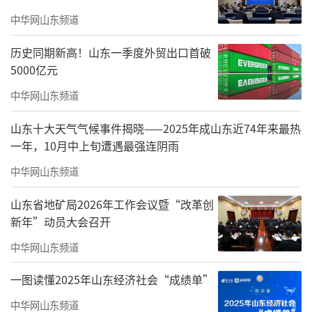
罗伟在致辞中感谢山一大一附院的长期支
中华网山东频道
持，指出双方通过全面合作以及“万名医护进
乡村”帮扶工作取得丰硕成果。他表示，此次
历史同期新高！山东一季度外贸出口首破
5000亿元
中心揭牌标志着合作深化，是惠民务实之举。
张店区人民医院将依托山一大一附院的资源，
中华网山东频道
开展远程会诊和双向转诊，提升技术能力，优
山东十大天气气候事件揭晓——2025年成山东近74年来最热
化患者就医体验，满足人民群众多样化就医需
一年，10月中上旬遭遇最强连阴雨
求。
中华网山东频道
许翠萍在讲话中指出，建立分级诊疗转会
山东省地矿局2026年工作会议暨“改革创
诊中心是落实国家政策、深化分级诊疗制度的
新年”动员大会召开
重要探索，医院将以此次转会诊揭牌签约为契
中华网山东频道
机，不断深化与淄博张店区人民医院的交流合
一图读懂2025年山东经济社会“成绩单”
作，厚植合作优势，创新工作方式，搭建从基
中华网山东频道