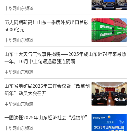
医科大学，近40年的发展历程可谓一部鲜活生
中华网山东频道
动的新时代“创业史”。
历史同期新高！山东一季度外贸出口首破
5000亿元
中华网山东频道
山东十大天气气候事件揭晓——2025年成山东近74年来最热
一年，10月中上旬遭遇最强连阴雨
中华网山东频道
山东省地矿局2026年工作会议暨“改革创
新年”动员大会召开
山东力明教育发展集团董事长、山东力明
中华网山东频道
科技职业学院的创始人之一、校长王力一已经
年近70岁。他精神矍铄，条理清晰，将学校几
一图读懂2025年山东经济社会“成绩单”
十年发展的故事向我们娓娓道来。
中华网山东频道