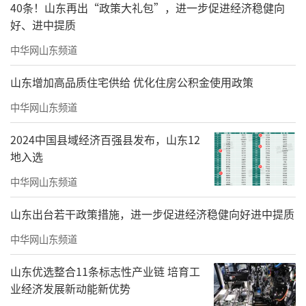
学院获批试点成立，原山东省教委获得授权向
40条！山东再出“政策大礼包”，进一步促进经济稳健向
王显明颁发了办学执照，这是新中国第一张，
好、进中提质
也是唯一以中西医结合为办学特色并命名校名
中华网山东频道
的民办医科院校办学执照。1992年，学校在校
山东增加高品质住宅供给 优化住房公积金使用政策
生突破15000人，被原国家教委授权有关部门将
中华网山东频道
更名为“山东中西医结合大学”，这所学校成
为迄今为止全国唯一曾以“中西医结合大
2024中国县域经济百强县发布，山东12
地入选
学”命名校名的院校。
中华网山东频道
山东出台若干政策措施，进一步促进经济稳健向好进中提质
中华网山东频道
山东优选整合11条标志性产业链 培育工
业经济发展新动能新优势