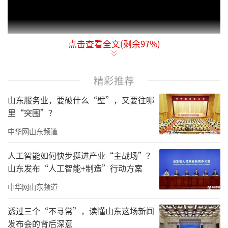
点击查看全文(剩余
97
%)
中华网山东
报道
六月的山东力明科技职业
学院泰山校区草木葱茏，教学楼林立，深深浅
精彩推荐
浅的绿意交织成夏日的勃勃生机。漫步在这所
获评国家级旅游景区的高校，如同走入了画
山东服务业，要破什么“壁”，又要往哪
里“突围”？
中。在这样静谧的氛围中，似乎很难仅凭想象
去感知几十年来学校发展的风风雨雨。从1985
中华网山东频道
年山东中西医结合大学创办到发展为如今的山
人工智能如何快步挺进产业“主战场”？
东力明科技职业学院，学校建设了两个校区、
山东发布“人工智能+制造”行动方案
开设了70个专业、累计培养了30多万名毕业
中华网山东频道
生……这所新中国成立之后第一所、也是唯一
透过三个“不寻常”，读懂山东这场新闻
一所以中西医结合和中医药为办学特色的民办
发布会的背后深意