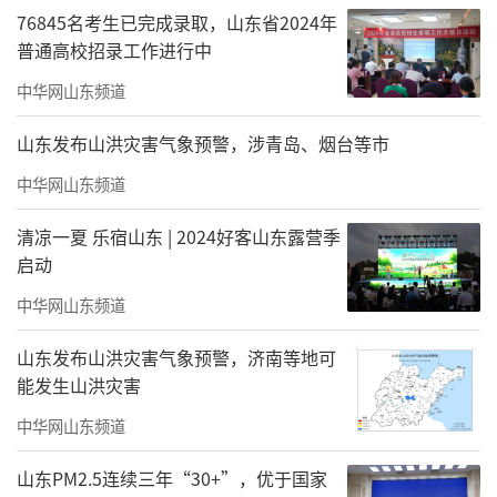
76845名考生已完成录取，山东省2024年
普通高校招录工作进行中
中华网山东频道
山东发布山洪灾害气象预警，涉青岛、烟台等市
中华网山东频道
清凉一夏 乐宿山东 | 2024好客山东露营季
更名的遗憾：为保留医学专业放弃升本机
启动
会
中华网山东频道
学校在近40年的发展历程中，除了取得的
山东发布山洪灾害气象预警，济南等地可
辉煌成就，不免也会有一些遗憾。
能发生山洪灾害
中华网山东频道
2001年，根据当时国家关于普通民办院校
的校名中不允许有“医”和“大学”字样的规
山东PM2.5连续三年“30+”，优于国家