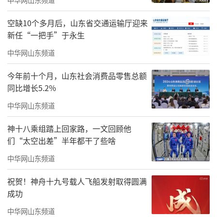
空缺10个多月后，山东省交通运输厅迎来
新任“一把手”于永生
1979年2月，对越自卫反击战打响后，当解
中华网山东频道
放军总政治部面向全军组建仅有50位优秀演员
今年前十个月，山东社会消费品零售总额
组成的“中国人民解放军前线慰问团”时，年
同比增长5.2%
仅24岁的王力一凭“多面手”的优势光荣地成
中华网山东频道
为慰问团乐队最年轻的成员，赴广西前线参战1
20天。又因为这番赴前线参战的经验和在战场
神十八乘组踏上回家路，一文回顾他
们“太空出差”半年都干了些啥
上的突出表现，王力一又于1985年再次代表济
中华网山东频道
南军区政治部再赴前线参加老山轮战365天，成
为迄今为止全国少有的拥有两次参战经历且时
祝贺！神舟十九号载人飞船发射取得圆满
间长达480余天的退役军人。
成功
中华网山东频道