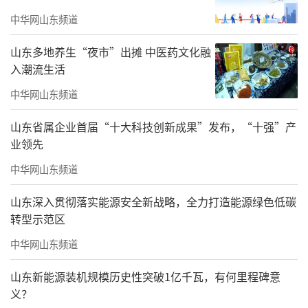
中华网山东频道
山东多地养生“夜市”出摊 中医药文化融
入潮流生活
中华网山东频道
山东省属企业首届“十大科技创新成果”发布，“十强”产
当被问及是否考虑过按照要求升本，放弃
业领先
中西医结合、中医等专业时，王力一回答
中华网山东频道
道，“当时自己也十分纠结，一直在纠结。一
山东深入贯彻落实能源安全新战略，全力打造能源绿色低碳
旦升本，医学专业就都停了，这是一所以医学
转型示范区
专业为主的学校，父亲还是想大力发展医学，
中华网山东频道
所以最终决定放弃这次升本机会。直到今天，
我认为自己只是一个教育工作者，但是我父亲
山东新能源装机规模历史性突破1亿千瓦，有何里程碑意
义？
在我心里，就是一个教育家。我尊敬他，崇拜