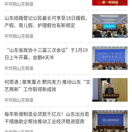
中华网山东频道
万人中脱颖而出，他以最优异的成绩被原济南
军区前卫文工团特招入伍，成为一名光荣的军
山东结婚登记公民最长可享受18日婚假，
人。到了部队，王力一在乐队指挥张式业的影
产假、育儿假、护理假也有新规定
响下学习了作曲、指挥，一学就是五年。同
中华网山东频道
时，他在弦乐的基础上又学习了弹拨乐、管
“山东省政协十三届三次会议”于1月19
乐、键盘乐、打击乐，成为全乐团唯一一
日上午开幕，会期4天半
个“多面手”。
中华网山东频道
何思清 | 聚焦重点 靶向发力 推动山东“文
艺两新”工作取得新成效
中华网山东频道
每年新增制造业贷款千亿元！山东出台若
干措施助企帮扶推动工业经济稳进提质
中华网山东频道