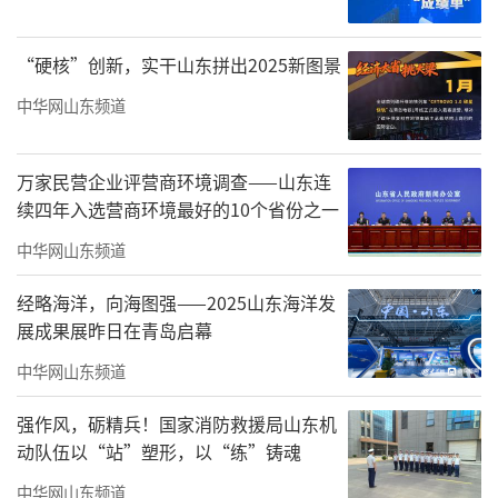
父亲王显明：新中国第一代中西医结合著
“硬核”创新，实干山东拼出2025新图景
名专家
中华网山东频道
王力一校长介绍，经过40年的发展，山东
力明教育发展集团已成为全国较有影响的大型
万家民营企业评营商环境调查——山东连
民营企业集团，主要包括力明教育、力明医
续四年入选营商环境最好的10个省份之一
养、力明产业、力明文旅、力明研学五大集团
中华网山东频道
板块，总资产超百亿元，无负债。其中，教育
是集团的核心板块，拥有高等教育山东力明科
经略海洋，向海图强——2025山东海洋发
展成果展昨日在青岛启幕
技职业学院（山东中西医结合大学）、中职教
中华网山东频道
育（山东力明技工学校、泰安力明职业中专、
泰山力明技工学校）、基础教育（泰山国际学
强作风，砺精兵！国家消防救援局山东机
校）等。其中，山东力明科技职业学院发展至
动队伍以“站”塑形，以“练”铸魂
今，主要有两大办学特色，一是中西医结合教
中华网山东频道