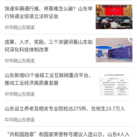
快递车辆通行难、停靠难怎么破？山东举
行快递业促进立法听证会
中华网山东频道
成果、人才、奖励，三个关键词看山东如
何深化科技体制改革
在育人的同时，父子二人还兼顾着著书立
中华网山东频道
说，1984年，在卢嘉锡和陈可冀等领导和专家
山东新增63个省级工业互联网重点平台，
的指导下，凝聚着王显明20多年心血，由其编
推动工业经济高质量发展
著的98.7万字中西医结合专著《中医内科辨证
中华网山东频道
学》，由人民卫生出版社出版发行，在海内外
山东设立养老及相关专业院校达275所、在校生23.7万人
引起巨大反响，成为当时全国指导中西医结合
中华网山东频道
临床和教科研的第一部扛鼎之作，填补了我国
在此领域的一项空白。出版社还授权台湾知音
“共和国勋章”和国家荣誉称号建议人选公示，山东4人入