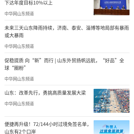
定，无奈之下，山东中西医结合大学变更校
下达年度目标10%以上
名，从王显明、王力一父子二人的名字中各取
中华网山东频道
一字，更名为“山东力明科技职业学院”。
未来三天山东降雨持续，济南、泰安、淄博等地局部有暴雨
或大暴雨
2005年，教育部面向全国遴选第一批民办
升本院校时，力明学院成为山东省唯一推荐学
中华网山东频道
校，经层层评审最终顺利过关，但在最后时
促稳提质 向“新”而行 | 山东外贸扬帆远航，“好品”全
刻，专家组与父子二人谈话，根据国家对医学
球“圈粉”
和师范专业升本严控的规定，要求父子二人放
中华网山东频道
弃以中西医结合、中医等专业申报本科，最
山东：改革先行，勇挑高质量发展大梁
终，他们含泪放弃了这次升本机会。
中华网山东频道
便捷再升级！72/144小时过境免签名单，
山东有2个口岸