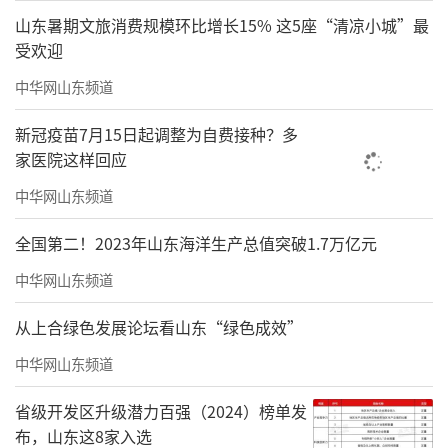
副书记、代院长刘晓臣教授介绍，在40年的办
山东暑期文旅消费规模环比增长15% 这5座“清凉小城”最
学历史当中，学校实现了跨越式发展，成为全
受欢迎
国规模最大的民办医学类院校之一。目前学校
中华网山东频道
拥有各类学生3万余名，1000多名教职工，下设
新冠疫苗7月15日起调整为自费接种？多
中医药学院、口腔医学院、康复学院、护理学
家医院这样回应
院、文旅学院、人工智能学院、智能会计学院
中华网山东频道
等12个二级学院，开设了70个国家计划内统招
专业。其中，2005年，经教育部、卫生部、国
全国第二！2023年山东海洋生产总值突破1.7万亿元
家中医药管理局批准，学校开设了中西医结
中华网山东频道
合、临床医学、口腔医学、中医学、针灸推拿
从上合绿色发展论坛看山东“绿色成效”
等准考医师资格考试的医学专业。
中华网山东频道
省级开发区升级潜力百强（2024）榜单发
布，山东这8家入选