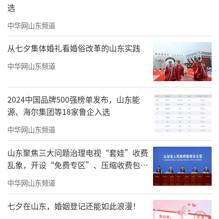
杂志社和日本雄浑株式会社出版，面向海外发
选
行。此后，王显明和王力一父子二人未用国家
中华网山东频道
一分钱，又邀请来自全国各地的400余位专家，
从七夕集体婚礼看婚俗改革的山东实践
共同编写了103部4800余万字高等院校中西医结
中华网山东频道
合系列教材，也成为出版中西医结合系列教材
最多的院校。
2024中国品牌500强榜单发布，山东能
源、海尔集团等18家鲁企入选
中华网山东频道
山东聚焦三大问题治理电视“套娃”收费
乱象，开设“免费专区”、压缩收费包比
例70%以上
中华网山东频道
七夕在山东，婚姻登记还能如此浪漫！