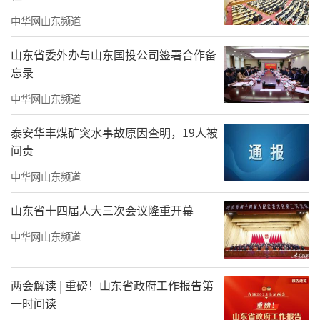
学事业
中华网山东频道
王力一从小看着父亲行医、治病救人，被
很多人以为会在家庭氛围的熏陶下子承父业，
山东省委外办与山东国投公司签署合作备
忘录
事实上，他却走向了和父亲截然不同的道路。
中华网山东频道
回忆起童年时光，王力一对自己的调皮、
泰安华丰煤矿突水事故原因查明，19人被
聪明印象深刻，他从小就给自己树立了要当一
问责
名解放军保家卫国的目标。为实现这个理想，
中华网山东频道
他从11岁开始就没日没夜、无冬历夏地练小提
琴。“一旦有了目标，我就不达目标不罢休，
山东省十四届人大三次会议隆重开幕
那四年里，我瞒着家人苦练小提琴，哪怕冬日
中华网山东频道
手冻得肿胀如大馒头也不曾停歇。”王力一
说。
两会解读 | 重磅！山东省政府工作报告第
一时间读
功夫不负有心人，1970年，王力一从两三