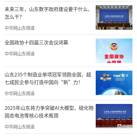
家，也是全国中西医结合特色教育创始人。祖
未来三年，山东数字政府建设要干什么、
籍山东牟平的他，因家人早年闯关东来到黑龙
怎么干？
江省巴彦县，便在那里出生、长大；又因为所
中华网山东频道
住的乡村缺医少药导致父亲因病去世，便暗下
全国政协十四届三次会议闭幕
决心，将来一定要学医。1945年，王显明从哈
尔滨医科大学毕业，被分配到山东中医药大学
中华网山东频道
第二附属医院的前身—济南铁路中心医院工作。
少年时期许下的心愿最终实现。
山东235个制造业单项冠军领跑全国，超
七成民企参与打造中国向“新”力！
1956—1959年间，王显明代表山东入选卫
中华网山东频道
生部响应毛泽东主席“中国走中西医结合道
路”的号召、在上海举办的全国三年制脱产西
2025年山东将力争突破AI大模型、硫化物
固态电池等核心技术瓶颈
医学习中医“中西医结合研修班”，每个省份
中华网山东频道
只有2—3人得以被选派参加。在研修班的学习