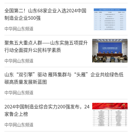
全国第二！山东68家企业入选2024中国
制造业企业500强
中华网山东频道
聚焦五大重点人群——山东实施五项提升
行动全面提升公民科学素质
中华网山东频道
在部队文工团的经历锻炼了王力一不怕困
山东“双引擎”驱动 雁阵集群与“头雁”企业共绘绿色低
难、能吃苦的意志品质，他头脑活跃，善于创
碳高质量发展新蓝图
新，乐于向他人学习。退役后，王力一主动放
中华网山东频道
弃组织安排的舒适工作，积极投身于民办教育
2024中国制造业综合实力200强发布，24
事业，助力父亲的医学教育事业中。
家鲁企上榜
父子二人创办山东中西医结合大学
中华网山东频道