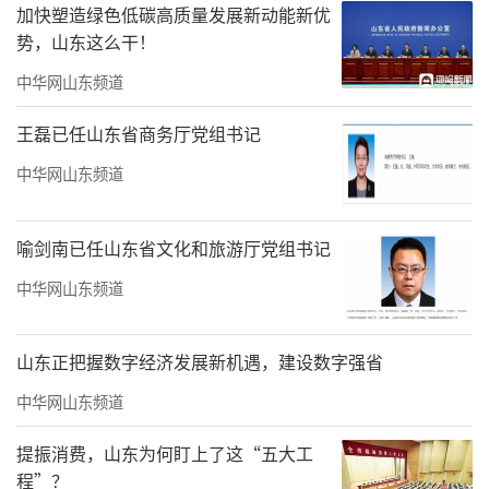
为王显明后来从事中西医结合研究打下了坚实
加快塑造绿色低碳高质量发展新动能新优
的基础。从研修班毕业回到济南铁路中心医
势，山东这么干！
院，医院成立了一个中西医结合科研病房，王
中华网山东频道
显明教授在此一边利用中西医结合技术探索临
王磊已任山东省商务厅党组书记
床医疗经验，一边结合自己的心得体会编写教
中华网山东频道
材。
喻剑南已任山东省文化和旅游厅党组书记
中华网山东频道
山东正把握数字经济发展新机遇，建设数字强省
中华网山东频道
儿子
王力一
：
从
乐团
“多面手”
到
投身医
提振消费，山东为何盯上了这“五大工
程”？