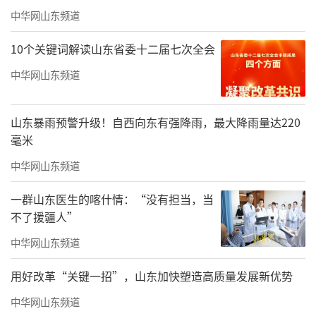
中华网山东频道
10个关键词解读山东省委十二届七次全会
从济南到山东，再到全国各地，王显明免
中华网山东频道
费培训的人数越来越多。这些乡村医生来了，
住在哪里？在哪里上课？这成了亟须解决的问
山东暴雨预警升级！自西向东有强降雨，最大降雨量达220
题。当时王力一帮助父亲寻找场地，不断投入
毫米
资金来解决这些问题。自20世纪60年代起至20
中华网山东频道
世纪末，父子两代人培养的中西医结合类学生
一群山东医生的喀什情：“没有担当，当
和免费培训的乡医累计超20万人，为改善农村
不了援疆人”
缺医少药的困难落后局面，为祖国中西医结合
中华网山东频道
医教研事业的发展作出了突出贡献。
用好改革“关键一招”，山东加快塑造高质量发展新优势
中华网山东频道