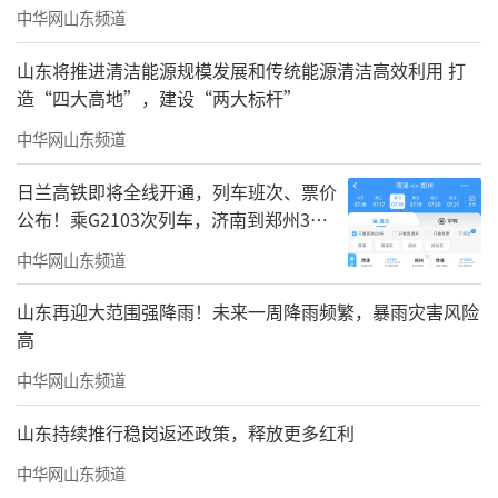
中华网山东频道
他，他永远是我学习的榜样。”
山东将推进清洁能源规模发展和传统能源清洁高效利用 打
民办高校的骄傲：开设医学专业最多的民
造“四大高地”，建设“两大标杆”
办高校
中华网山东频道
鉴于当时民办高校没有被批准可以报考医
日兰高铁即将全线开通，列车班次、票价
师资格的专业，在山东中西医结合大学成立
公布！乘G2103次列车，济南到郑州3小
后，原国家教委、卫生部和中医药管理局三部
时到达
中华网山东频道
门为学校特批了“农村中医医疗（中西医结合
方向）”专业，成为迄今为止全国唯一面向农
山东再迎大范围强降雨！未来一周降雨频繁，暴雨灾害风险
高
村、可准考医师资格的专业。这充分证明了国
家对父子二人开展农村医疗扶贫、首创中西医
中华网山东频道
结合特色教育的高度认可。
山东持续推行稳岗返还政策，释放更多红利
采访中，山东力明科技职业学院党委常务
中华网山东频道