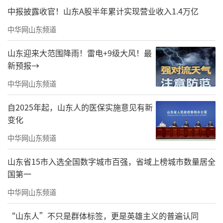
1965年6月，毛泽东主席发表了“六·二
中报披露收官！山东A股半年累计实现营业收入1.4万亿
六”指示，指出“要将医疗卫生工作的重点放
中华网山东频道
到农村去”，首次提出了“赤脚医生”这个概
山东迎来大范围降雨！雷电+9级大风！最
念。“我父亲那个时候很激动，他就给政府打
新预报→
报告，建议为济南市农村地区的赤脚医生开展
中华网山东频道
中西医结合全科医疗技术的免费培训，获得济
南市政府的批准。这在全国属于首创。”王力
自2025年起，山东人的医保实施意见有新
变化
一说。
中华网山东频道
山东省15市入选全国数字城市百强，省域上榜城市数量居全
国第一
中华网山东频道
“山东人”不只是群体标签，更是英雄主义的普遍认同