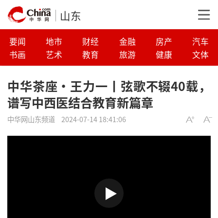
山东
要闻
地市
财经
金融
房产
汽车
书画
艺术
教育
旅游
健康
文体
中华茶座·王力一丨弦歌不辍40载，
谱写中西医结合教育新篇章
中华网山东频道
2024-07-14 18:41:06