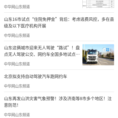
中华网山东频道
山东16市试点“住院免押金”背后：考虑逃费风控，多在县
级及以下医疗机构开展
中华网山东频道
“学校与全国同类学校相比，开设医学专
山东这俩城市迎来无人驾驶“路试”！盘
点无人驾驶公交、网约车全国多地试点之
业最多最全。除此之外，学校还开设了早期教
路
中华网山东频道
育专业，这也是师范类的国控专业，非常难
得。”刘晓臣说。
北京拟支持自动驾驶汽车跑网约车
由于国家未再统一设置“中西医结合”专
中华网山东频道
业，为支持力明学院持续开展中西医结合教
山东再发山洪灾害气象预警！涉及济南等8市多个地区！注
育，2009年，教育主管部门特批力明学院举办
意防范！
临床医学和中医学双专业教育和毕业资格，此
中华网山东频道