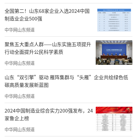
全国第二！山东68家企业入选2024中国
2024年3月29日，在山东港口日照港岚山港区30万吨级油品码头，
制造业企业500强
船舶停靠进行卸油作业（无人机照片）。新华社记者 郭绪雷 摄
中华网山东频道
每天，来自山西、陕西等沿黄省份的煤
聚焦五大重点人群——山东实施五项提升
炭、铁矿石等大宗货物在日照港装船后，运至
行动全面提升公民科学素质
东南沿海各大电厂、炼钢厂及重点企业。“日
中华网山东频道
照港是我国西煤东运、北煤南运的重要沿海港
山东“双引擎”驱动 雁阵集群与“头雁”企业共绘绿色低
口，依托海铁联运，提高了沿黄内陆城市货物
碳高质量发展新蓝图
出口效率。”山焦销售日照有限公司副总经理
中华网山东频道
梁胜说。
2024中国制造业综合实力200强发布，24
家鲁企上榜
中华网山东频道