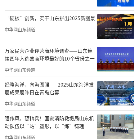
路网发达，区位优势显著。
“硬核”创新，实干山东拼出2025新图景
习近平总书记近日在山东考察时强调，要
积极构建国际物流大通道，大力推动自由贸易
中华网山东频道
区联动创新，建设好制度型开放示范区，深度
融入高质量共建“一带一路”，精心打造重大
万家民营企业评营商环境调查——山东连
续四年入选营商环境最好的10个省份之一
国际交流合作高能级平台，努力成为畅通国内
国际双循环的重要节点。
中华网山东频道
山东正努力充分发挥沿海开放优势，加快
经略海洋，向海图强——2025山东海洋发
展成果展昨日在青岛启幕
构建沿黄陆海大通道，有效促进黄河流域各省
中华网山东频道
区物流降本增效，实现更高水平对外开放。
强作风，砺精兵！国家消防救援局山东机
加速互联互通形成陆海统筹对外开放新格
动队伍以“站”塑形，以“练”铸魂
局
中华网山东频道