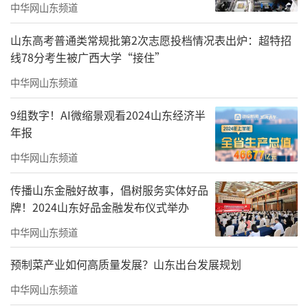
洲腹地、内河航运联通京杭大运河与长江，山
中华网山东频道
东构建的多条沿黄陆海大通道，有效畅通国内
山东高考普通类常规批第2次志愿投档情况表出炉：超特招
国际双循环，逐渐发挥出物流高效、贸易便
线78分考生被广西大学“接住”
利、融合加速的多重经济效益。
中华网山东频道
物流降本增效持续提升经济运行效率
9组数字！AI微缩景观看2024山东经济半
年报
在加速通道建设的同时，山东通过科技创
新、模式创新等方式，力争提升物流时效、降
中华网山东频道
低运输成本，让沿黄陆海大通道更加畅行无
传播山东金融好故事，倡树服务实体好品
阻。
牌！2024山东好品金融发布仪式举办
中华网山东频道
预制菜产业如何高质量发展？山东出台发展规划
中华网山东频道