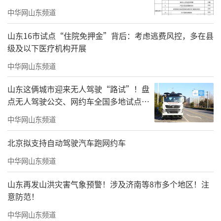
“这种‘一箱制’物流模式，实现了一次
中华网山东频道
商检、一次委托，降低了综合物流成本，工厂
卸货后可在就近铁路站点还箱，满足了我
山东16市试点“住院免押金”背后：考虑逃费风控，多在县
级及以下医疗机构开展
们‘一箱直达’的需求。”三宝钢铁驻港负责
中华网山东频道
人说，“一箱制”较传统运输方式可节省近6小
时运输时间，减少3%货损货差。
山东这俩城市迎来无人驾驶“路试”！盘
点无人驾驶公交、网约车全国多地试点之
山东省交通运输与区域发展研究中心主任
路
中华网山东频道
来逢波说，通过提高运输时效、降低物流成
本，山东沿黄陆海大通道服务沿线城市货物运
北京拟支持自动驾驶汽车跑网约车
输的功能更强，进一步提升了区域经济运行效
中华网山东频道
率。
山东再发山洪灾害气象预警！涉及济南等8市多个地区！注
（来源：新华社）
意防范！
中华网山东频道
责任编辑：丁妍