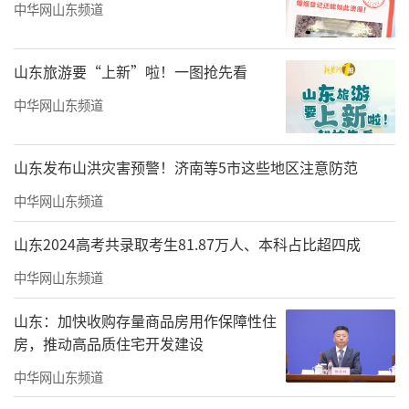
中华网山东频道
山东旅游要“上新”啦！一图抢先看
中华网山东频道
山东发布山洪灾害预警！济南等5市这些地区注意防范
中华网山东频道
2024年1月2日，商品车海铁联运班列驶入山东港口烟台港汽车码头
山东2024高考共录取考生81.87万人、本科占比超四成
（无人机照片）。新华社发（唐克 摄）
中华网山东频道
“钢铁驼队”翻越山河向西行，山东各沿
山东：加快收购存量商品房用作保障性住
海港口也在紧张作业，让更多货物向东乘
房，推动高品质住宅开发建设
船“出海”。近日，来自长沙、郑州、西安等
中华网山东频道
方向的1500辆新能源汽车陆续抵达山东港口烟