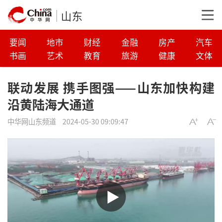
山东
要闻
地市
财经
金融
房产
汽车
书画
艺术
教育
旅游
健康
文体
联动发展 携手图强——山东加快构建
沿黄陆海大通道
中华网山东频道
2024-05-30 09:09:47