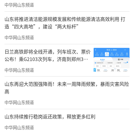
际智慧物流园里，货车往来穿梭，装卸作业正
中华网山东频道
忙。数辆满载轮胎的10米长货车有序驶入园
山东将推进清洁能源规模发展和传统能源清洁高效利用 打
区，稳稳停入仓位。操作员站在高台上，按照
造“四大高地”，建设“两大标杆”
不同规格和尺寸快速卸货、分拣，再经由平板
中华网山东频道
车运至对应备位，准备运往宁夏银川、陕西西
日兰高铁即将全线开通，列车班次、票价
安等地。
公布！乘G2103次列车，济南到郑州3小
时到达
中华网山东频道
山东再迎大范围强降雨！未来一周降雨频繁，暴雨灾害风险
高
中华网山东频道
山东持续推行稳岗返还政策，释放更多红利
中华网山东频道