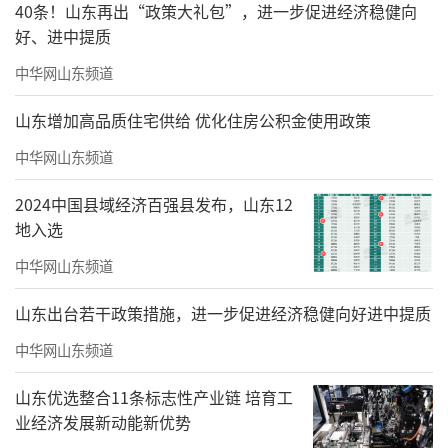
台港蓬莱港区，装船后驶向巴西。今年1至4
40条！山东再出“政策大礼包”，进一步促进经济稳健向
月，烟台港完成商品车运量22.7万辆，同比增
好、进中提质
长25.4%。
中华网山东频道
为让山东构建的沿黄陆海大通道辐射范围
山东增加高品质住宅供给 优化住房公积金使用政策
进一步拓展、延伸，将通道释放的“黄金效
中华网山东频道
应”进一步扩大，负责山东省内沿海港口运营
2024中国县域经济百强县发布，山东12
的山东港口集团，在国内重要物流枢纽城市积
地入选
极规划建设内陆港，将出海口搬至沿黄内陆城
中华网山东频道
市的“家门口”。山东港口陆海国际物流集团
董事长王玮介绍，山东港口集团累计布局建设
山东出台若干政策措施，进一步促进经济稳健向好进中提质
内陆港50个、开通海铁联运班列100条。
中华网山东频道
长安大学运输工程学院副教授毛新华说，
山东优选整合11条标志性产业链 培育工
港口面向世界各大洲、中欧班列连接中亚及欧
业经济发展新动能新优势