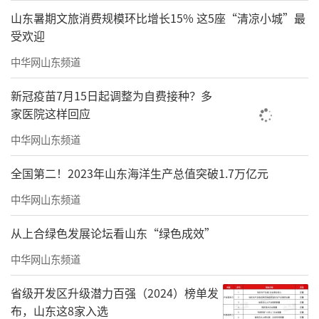
2024年4月19日，在临沂现代物流城国际陆港片区山东顺和国际智
山东暑期文旅消费规模环比增长15% 这5座“清凉小城”最
受欢迎
慧物流园，货车往来穿梭（无人机照片）。新华社记者 郭绪雷 摄
中华网山东频道
“这个新投入使用的物流园区实现了车货
分离，作业效率提升20%以上。未来，园区还
新冠疫苗7月15日起调整为自费接种？多
家医院这样回应
将通过智能三维建模配合可视化系统，输出最
优配载方案，作业效率会进一步提高。”山东
中华网山东频道
顺和集团党委书记赵玉玺说。
全国第二！2023年山东海洋生产总值突破1.7万亿元
新技术不断投入使用，运输服务也在持续
中华网山东频道
优化。前不久，130个装有产自山西焦炭的铁路
从上合绿色发展论坛看山东“绿色成效”
35吨宽体箱从山东港口日照港装船起运，到达
中华网山东频道
厦门港卸船后，经铁路短途倒运至福建三宝钢
铁，整个过程不开箱、不换箱。
省级开发区升级潜力百强（2024）榜单发
布，山东这8家入选