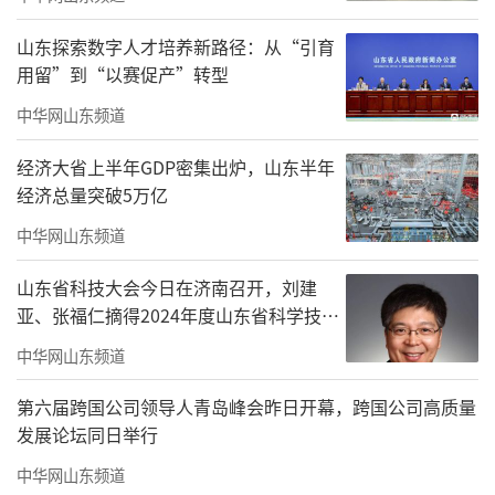
山东探索数字人才培养新路径：从“引育
用留”到“以赛促产”转型
中华网山东频道
经济大省上半年GDP密集出炉，山东半年
经济总量突破5万亿
中华网山东频道
山东省科技大会今日在济南召开，刘建
亚、张福仁摘得2024年度山东省科学技术
奖最高奖！
中华网山东频道
2023年12月8日，列车驶过济郑高铁长清黄河铁路特大桥（无人机
第六届跨国公司领导人青岛峰会昨日开幕，跨国公司高质量
照片）。新华社记者 邢广利 摄
发展论坛同日举行
济南市郊，黄河奔流直下，济郑高铁长清
中华网山东频道