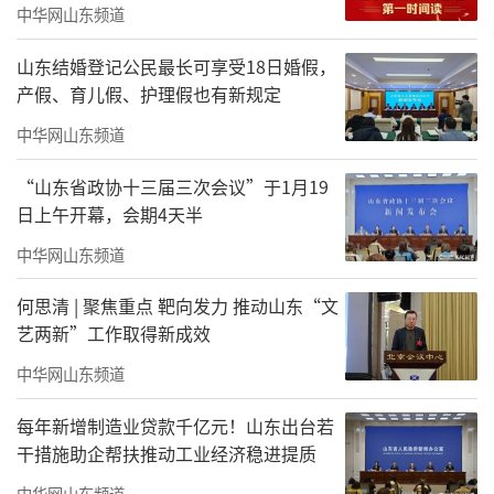
成。”山东省港口集团总经理李奉利说，今年
中华网山东频道
一季度，山东港口在河南完成海铁联运操作箱
山东结婚登记公民最长可享受18日婚假，
的数量是2.85万标箱，同比增长46.91%。
产假、育儿假、护理假也有新规定
陆海联动、多向并进的沿黄达海大通道建
中华网山东频道
设，在为沿黄流域各大城市塑造开放新格局提
“山东省政协十三届三次会议”于1月19
供物理保障的同时，也成为确保企业生产、能
日上午开幕，会期4天半
源保供的重要通道。
中华网山东频道
何思清 | 聚焦重点 靶向发力 推动山东“文
艺两新”工作取得新成效
中华网山东频道
每年新增制造业贷款千亿元！山东出台若
干措施助企帮扶推动工业经济稳进提质
中华网山东频道