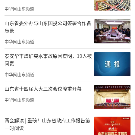
中华网山东频道
记者从山东省交通运输厅了解到，近年
来，通过加快建设世界级港口群、发挥上合示
山东省委外办与山东国投公司签署合作备
忘录
范区平台优势、推进内河航运高质量发展、织
密中欧班列线路等方式，山东加速构建沿黄陆
中华网山东频道
海大通道，持续推动形成陆海统筹、内外联
泰安华丰煤矿突水事故原因查明，19人被
动、东西互济的对外开放新格局。
问责
基础设施加速互联互通，正引领黄河流域
中华网山东频道
省份实现更大范围、更广领域的合作和开放。
山东省十四届人大三次会议隆重开幕
据济南海关统计，去年黄河流域9省区进出口值
中华网山东频道
突破5万亿元。
“以港口服务运输为例，2023年，河南地
两会解读 | 重磅！山东省政府工作报告第
一时间读
区80%集装箱进出口业务在山东港口完