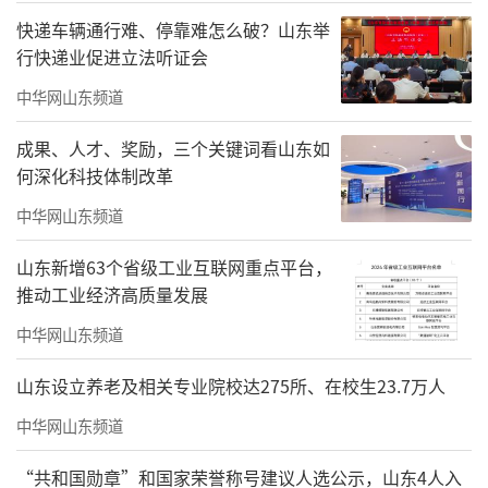
走进位于山东青岛的上合示范区多式联运
快递车辆通行难、停靠难怎么破？山东举
中心，中亚地区的农产品、棉纱由此进入中
行快递业促进立法听证会
国，国产的家电、汽车则一路西行，出口至中
中华网山东频道
亚。随着中欧班列往来两地，上合示范区已成
成果、人才、奖励，三个关键词看山东如
为各地与上合组织成员国进行国际经贸交流合
何深化科技体制改革
作的重要平台。
中华网山东频道
“园区内已常态化开行22条国际班列线
山东新增63个省级工业互联网重点平台，
路，通达上合组织成员国和共建‘一带一
推动工业经济高质量发展
路’国家的54个城市。近年来，依靠通道优
中华网山东频道
势，越来越多的内陆城市将货物发至上合示范
山东设立养老及相关专业院校达275所、在校生23.7万人
区，在此集结后驶向国外。”上合示范区管委
会产业发展一部部长臧元奇说，上合示范区建
中华网山东频道
设五年来，海关共监管上合示范区到发中欧班
“共和国勋章”和国家荣誉称号建议人选公示，山东4人入