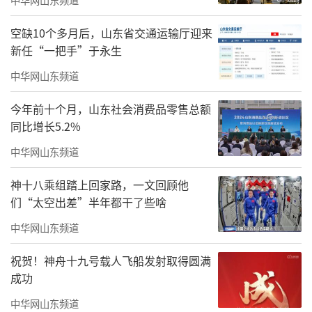
空缺10个多月后，山东省交通运输厅迎来
2024年4月17日，在山东港口日照港大宗干散货智慧绿色示范作业
新任“一把手”于永生
区，货轮在码头装煤（无人机照片）。新华社记者 郭绪雷 摄
中华网山东频道
从空中俯瞰山东港口日照港，瓦日铁路、
今年前十个月，山东社会消费品零售总额
新菏兖日铁路、日濮洛输油管道，如一条条能
同比增长5.2%
源“动脉”，在此汇聚。
中华网山东频道
神十八乘组踏上回家路，一文回顾他
们“太空出差”半年都干了些啥
中华网山东频道
祝贺！神舟十九号载人飞船发射取得圆满
成功
中华网山东频道