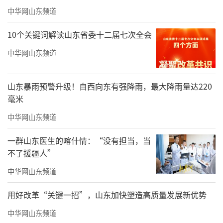
中华网山东频道
依托港口众多、航线密集、中欧班列辐射
区域广等优势，山东在国际贸易上能够东连日
10个关键词解读山东省委十二届七次全会
韩、西接欧亚。
中华网山东频道
山东暴雨预警升级！自西向东有强降雨，最大降雨量达220
毫米
中华网山东频道
一群山东医生的喀什情：“没有担当，当
不了援疆人”
中华网山东频道
这是2024年4月15日拍摄的位于山东省青岛市的上合示范区多式联
用好改革“关键一招”，山东加快塑造高质量发展新优势
运中心（无人机照片）。新华社记者 李小波 摄
中华网山东频道