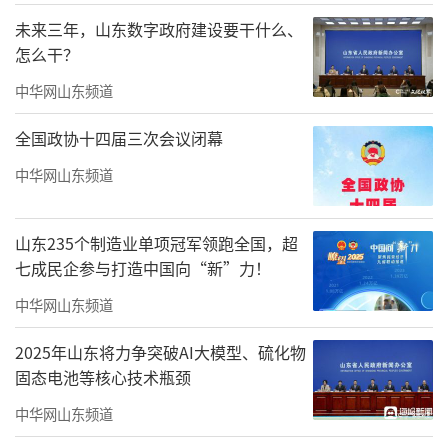
黄河特大桥横跨两岸，一列列“复兴号”列车
未来三年，山东数字政府建设要干什么、
从桥上飞驰而过。2023年12月，山东、河南两
怎么干？
个人口大省、经济大省实现高铁直连后，由济
中华网山东频道
南经郑州至西安、兰州、西宁的“一字型”东
西向大通道就此打通。
全国政协十四届三次会议闭幕
中华网山东频道
“济郑高铁开通后，沿黄省份前来洽谈的
客户明显增多。”山东力得汽车科技股份有限
公司董事长李路峰说，过几天，他还要坐高铁
山东235个制造业单项冠军领跑全国，超
七成民企参与打造中国向“新”力！
去郑州、西安等地拜访客户。
中华网山东频道
2025年山东将力争突破AI大模型、硫化物
固态电池等核心技术瓶颈
中华网山东频道