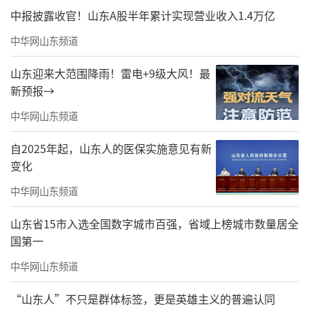
中报披露收官！山东A股半年累计实现营业收入1.4万亿
中华网山东频道
山东迎来大范围降雨！雷电+9级大风！最
新预报→
中华网山东频道
这是2024年1月10日拍摄的山东港口日照港集装箱码头（无人机照
片）。新华社记者 郭绪雷 摄
自2025年起，山东人的医保实施意见有新
变化
“互联互通意味着人流、物流、信息流加
中华网山东频道
速畅通。”山东省宏观经济研究院副院长高福
一认为，各条物流通道的建设，对推动生产要
山东省15市入选全国数字城市百强，省域上榜城市数量居全
国第一
素顺畅流通，以及各地产业之间的优势互补有
极大促进作用。
中华网山东频道
区域融合发展通道释放“黄金效应”
“山东人”不只是群体标签，更是英雄主义的普遍认同