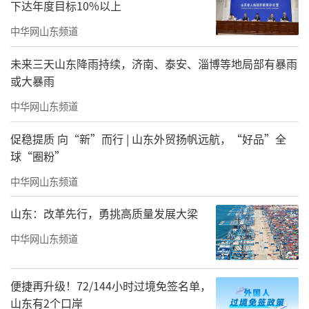
下达年度目标10%以上
中华网山东频道
2024年5月9日，货轮在山东港口青岛港全自动化码头装卸集装箱。
未来三天山东降雨持续，济南、泰安、淄博等地局部有暴雨
或大暴雨
新华社发（俞方平 摄）
中华网山东频道
在山东港口青岛港前湾港区南岸，满载货
物的巨轮缓缓停靠在无人值守的码头。码头
促稳提质 向“新”而行 | 山东外贸扬帆远航，“好品”全
球“圈粉”
上，自动化桥吊巍然屹立，自动导引车往来穿
梭，自动化轨道吊快速运转，重达数十吨的集
中华网山东频道
装箱被轻巧抓起、精准堆码。
山东：改革先行，勇挑高质量发展大梁
中华网山东频道
便捷再升级！72/144小时过境免签名单，
山东有2个口岸