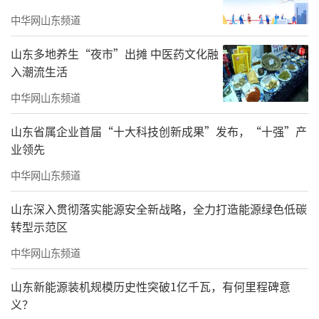
中华网山东频道
山东多地养生“夜市”出摊 中医药文化融
入潮流生活
中华网山东频道
这是2024年4月15日拍摄的山东港口青岛港前湾港区集装箱堆场
（无人机照片）。新华社记者 李小波 摄
山东省属企业首届“十大科技创新成果”发布，“十强”产
业领先
“自动化码头通过指令来驱动作业，不需
中华网山东频道
要人在现场，比传统码头节省70%的人员配
置。”山东港口青岛港自动化码头操作部副经
山东深入贯彻落实能源安全新战略，全力打造能源绿色低碳
理王吉升说，自动化装卸，缩短了船舶在码头
转型示范区
的作业时间，为整个货运物流运输节省了时间
中华网山东频道
成本。
山东新能源装机规模历史性突破1亿千瓦，有何里程碑意
临沂现代物流城国际陆港片区山东顺和国
义？