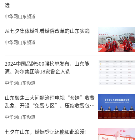
列2765列，年均增长率约35%。进出口集装箱2
选
2.7万标箱，运送货物总重超190万吨。
中华网山东频道
“紧邻日韩的地理优势，让山东成为国际
从七夕集体婚礼看婚俗改革的山东实践
贸易的‘中转站’”
。山东高速齐鲁号欧亚班
中华网山东频道
列运营有限公司市场运营部经理张宜亮说，通
过海铁联运方式，山东中欧班列把运营线路起
2024中国品牌500强榜单发布，山东能
点延伸到日本、韩国，日韩的货物经海运到达
源、海尔集团等18家鲁企入选
青岛港，随后搭乘中欧班列运往中亚地区，目
中华网山东频道
前这一海铁联运服务已实现班期化、常态化运
山东聚焦三大问题治理电视“套娃”收费
营。
乱象，开设“免费专区”、压缩收费包比
例70%以上
中华网山东频道
七夕在山东，婚姻登记还能如此浪漫！