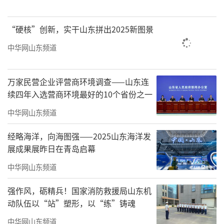
服务，尽可能满足隔离人员个性化需求，确保
方舱隔离点安全有序、规范高效运行。
要加强
“硬核”创新，实干山东拼出2025新图景
人文关怀，密切关注隔离人员心理状况，及时
中华网山东频道
开展心理疏导，让隔离人员感受到家的温暖。
（
来源：聚焦菏泽鲁西新区
）
万家民营企业评营商环境调查——山东连
续四年入选营商环境最好的10个省份之一
责任编辑：陈雅雯
中华网山东频道
经略海洋，向海图强——2025山东海洋发
展成果展昨日在青岛启幕
中华网山东频道
强作风，砺精兵！国家消防救援局山东机
动队伍以“站”塑形，以“练”铸魂
中华网山东频道