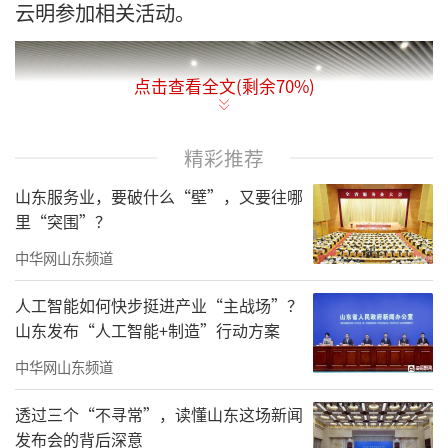
云明参加相关活动。
点击查看全文(剩余
70
%)
精彩推荐
山东服务业，要破什么“壁”，又要往哪
里“突围”？
中华网山东频道
人工智能如何快步挺进产业“主战场”？
山东发布“人工智能+制造”行动方案
张伦来到省公共卫生临床中心菏泽分中
中华网山东频道
心、日兰高速菏泽新区出口、市方舱隔离点、
日兰高铁菏泽东站，详细了解工程进度、重点
透过三个“不寻常”，读懂山东这场新闻
发布会的背后深意
地区来菏人员管控、隔离人员生活保障等情