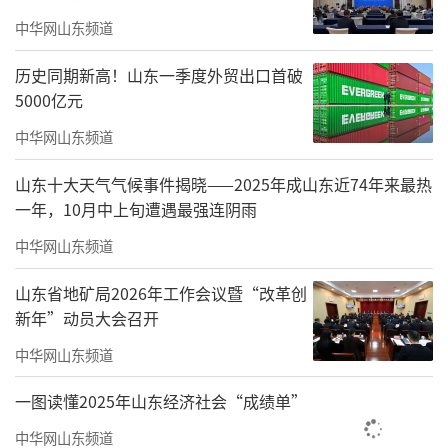
况。
他强调
，当前疫情防控形势依然严峻复
中华网山东频道
杂，必须始终绷紧疫情防控这根弦，及时把
最
历史同期新高！山东一季度外贸出口首破
新防控政策和信息传达到基层，从严从紧、抓
5000亿元
实抓细各项防控措
施。
要加强高速、国省道、
中华网山东频道
火车站、高铁站、机场等交通关口管控，严格
山东十大天气气候事件揭晓——2025年成山东近74年来最热
落实跨省流动人员“落地检”等措施，做好重
一年，10月中上旬遭遇最强连阴雨
点地区来菏人员跟踪检测，坚决守住“外防输
中华网山东频道
入”底线。
要强化社会面管控，严格场所码、
山东省地矿局2026年工作会议暨“改革创
行程码查验落实。
要高标准推进医疗卫生重点
新年”动员大会召开
项目建设，抢抓当前施工有利时机，多上人员
中华网山东频道
机械，倒排
工期、
挂图作战，保质保量按时完
成建设任务。
要抓好集中隔离点管控，严格规
一图读懂2025年山东经济社会“成绩单”
范管理，营造良好的生活环境，做好暖心细致
中华网山东频道