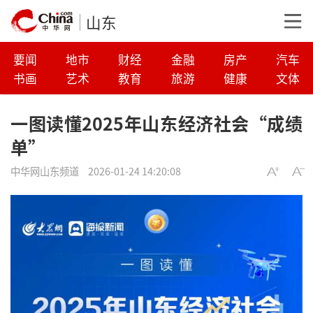
山东
要闻
地市
财经
金融
房产
汽车
书画
艺术
教育
旅游
健康
文体
一图读懂2025年山东经济社会“成绩
单”
中华网山东频道
2026-01-24 14:20:08