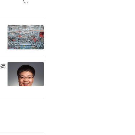
公共预算收
717.48
，教育支出
占一般公共
最高
每年将近5
财政支出，
0年“十三
累计为54