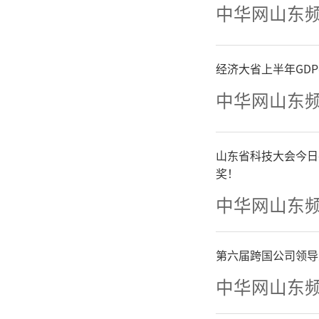
中华网山东
数据反映
入为196
经济大省上半年GD
中华网山东
亿元，其
占同期一
山东省科技大会今日
奖！
预算支出
中华网山东
0%的地
第六届跨国公司领导
用于支持
中华网山东
五”期间