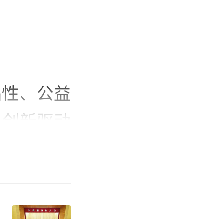
础性、公益
和创新驱动
国计民生、
大计、千秋
以来，在习