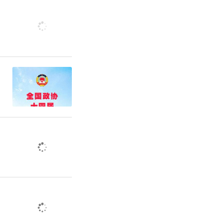
61亿元增加
9亿元，增长
年全市教育支
结余结转为
.97亿元，
均增长8.7
外，菏泽利
解决大班额