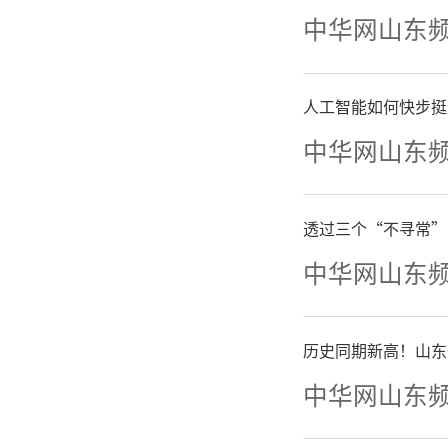
近平新时
中华网山东
着经济社
人工智能如何快步挺
平的提高
中华网山东
才兴菏
透过三个“不寻常”
入，全力
中华网山东
得以蓬勃
历史同期新高！山东
一、
中华网山东