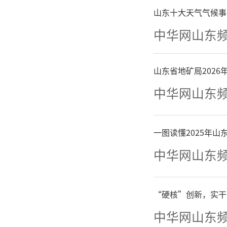
菏泽
山东十大天气气候事
政穷市，
中华网山东
力水平均
山东省地矿局202
50%左右
中华网山东
亿元、支
一图读懂2025年
支差额，
中华网山东
的“要饭
“硬核”创新，实干
济发展滞
中华网山东