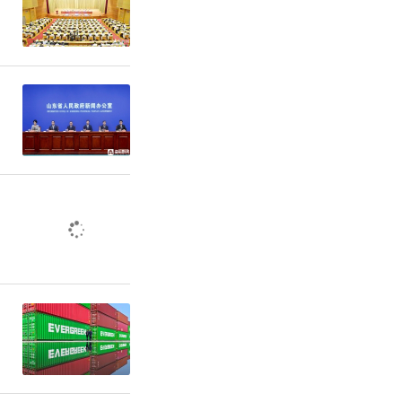
指引下，随
快和科技水
菏战略、人
育发展投
泽教育事业
速增长