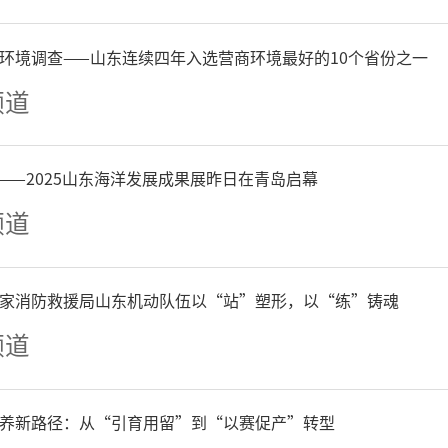
入贯彻教育优先发展战略，
环境调查——山东连续四年入选营商环境最好的10个省份之一
的教育投入总体要求，认真
频道
政策，努力确保财政教育投入
——2025山东海洋发展成果展昨日在青岛启幕
不减，初步建立健全了稳定
频道
机制和管理机制，着力支持
稳定发展，以占全省3.9
家消防救援局山东机动队伍以“站”塑形，以“练”铸魂
频道
%的财力、5.7%的预算支出、5
养了占全省约12%的学生。
养新路径：从“引育用留”到“以赛促产”转型