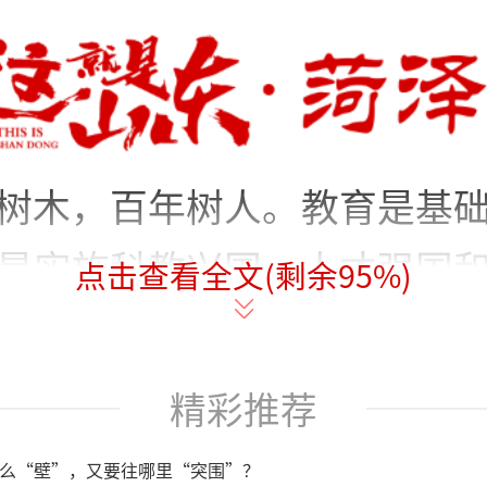
树木，百年树人。教育是基
是实施科教兴国、人才强国
点击查看全文(剩余
95
%)
基，是事关千家万户、事关
振兴、事关国家强盛的百年
精彩推荐
的十八大以来特别是十九大
么“壁”，又要往哪里“突围”？