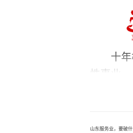
十年
性事业，
战略的根
事关民族
伟业。党
山东服务业，要破什