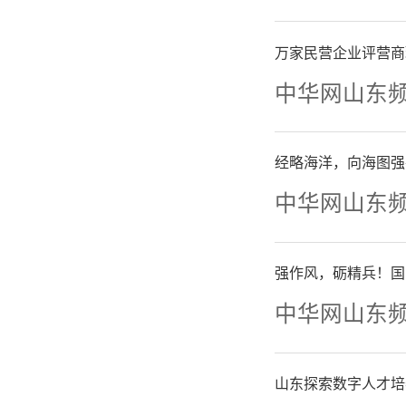
实际，深
万家民营企业评营商
不低于”
中华网山东
育投入
经略海洋，向海图强
降、只增
中华网山东
投入保障
事业健康
强作风，砺精兵！国
中华网山东
入、6.1
育支出供
山东探索数字人才培