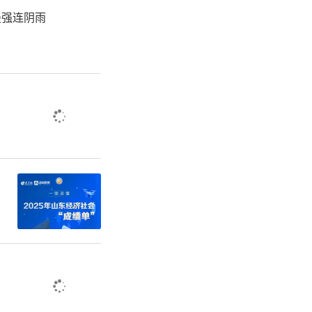
济弱市、财
最强连阴雨
平、人均财
平均水平的
入283.9
多亿元的收
菏泽是标准
菏泽克服经
障水平低的