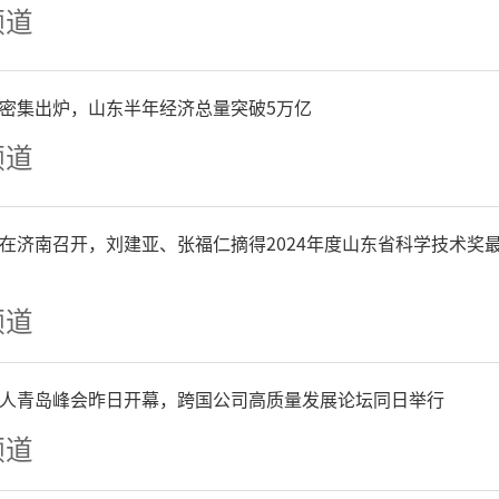
频道
，2012年-2021年全市一般
0.58亿元、一般公共预算支出为4
P密集出炉，山东半年经济总量突破5万亿
频道
中全市教育支出953.7亿元
般公共预算收入48.64%、
在济南召开，刘建亚、张福仁摘得2024年度山东省科学技术奖
20.22%，也就是说，菏泽
频道
方财政收入、20%以上地方
人青岛峰会昨日开幕，跨国公司高质量发展论坛同日举行
教育事业发展。2015-202
频道
，菏泽一般公共预算教育投入