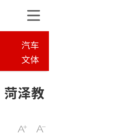
汽车
文体
：菏泽教