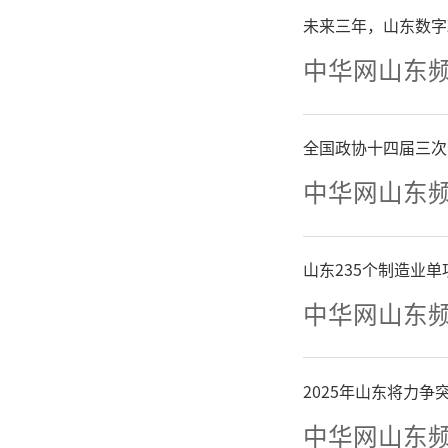
未来三年，山东数字
0.88亿
中华网山东
到2020
59.29
全国政协十四届三次
中华网山东
出127
135.3
山东235个制造业
中华网山东
增加72.
9%。除
2025年山东将力
用政府性
中华网山东