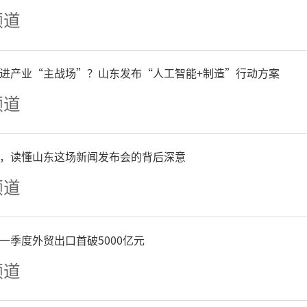
代中国特色社会主义思想的
频道
会发展、城乡一体化进程加
进产业“主战场”？山东发布“人工智能+制造”行动方案
，全市上下深入实施科教兴
频道
和创新驱动战略，着力加大教
，读懂山东这场新闻发布会的背后深意
支持教育事业发展壮大，菏
频道
发展。
一季度外贸出口首破5000亿元
从财政数字看教育投入，迅
频道