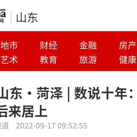
山东
地市
财经
金融
房产
艺术
教育
旅游
健康
山东·菏泽 | 数说十年
后来居上
频道
2022-09-17 09:52:55