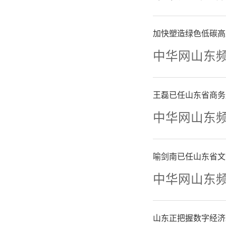
问题政策
加快塑造绿色低碳高
债券、以
中华网山东
产置换、
王磊已任山东省商务
展，初步
中华网山东
渠道投资
喻剑南已任山东省文
预算投入
中华网山东
育投入达
山东正把握数字经济