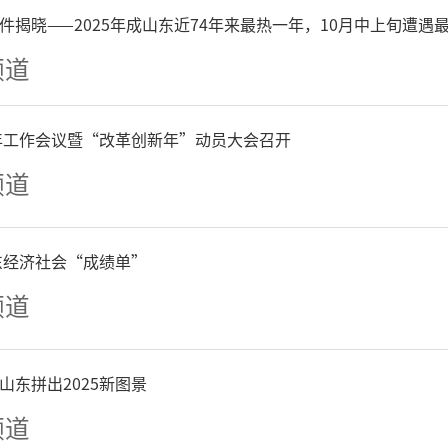
是人口大市、农业大市、经
件揭晓——2025年成山东近74年来最热一年，10月中上旬遭遇
人均收入水平、人均支出水
频道
处于全省最末尾，仅为全省
6年工作会议暨“改革创新年”动员大会召开
，2021年全市一般公共预算收
频道
出633.1亿元，这其中近350
山东经济社会“成绩单”
基本全是上级补助，可以说
频道
财政”、“吃饭财政”。但
山东拼出2025新图景
后、地方财政困难、财政保
频道