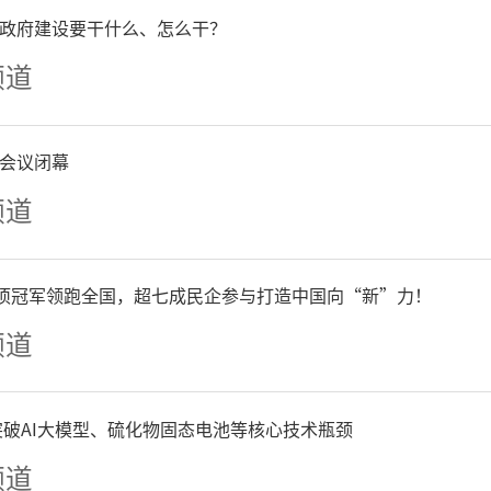
政府建设要干什么、怎么干？
元，教育支出由2015年的80.
频道
年的128.39亿元，增加47.7
%，年均增长9.76%。2021
会议闭幕
频道
.64亿元（含部门单位未支出的
亿元），比十年前的2012年的54
单项冠军领跑全国，超七成民企参与打造中国向“新”力！
频道
67亿元，增长132.2%，年
加大一般公共预算教育投入
争突破AI大模型、硫化物固态电池等核心技术瓶颈
基金特别是土地出让投入、
频道