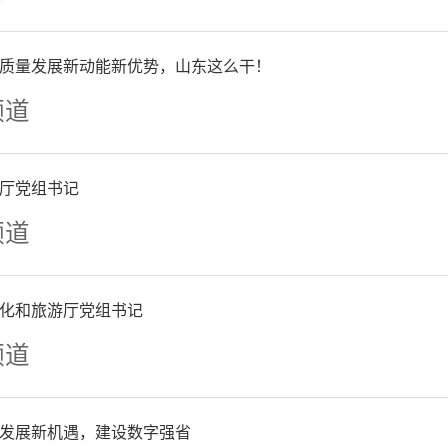
性融资、新增政府债券安排
质量发展新动能新优势，山东这么干！
土地换资产委托国企代建、
频道
社会投资等方式，着力支持
厅党组书记
统计，仅“十三五”期间全
频道
教育约500亿元，与本期间
化和旅游厅党组书记
大体相当，“十三五”期间
频道
到1000亿元以上。
发展新机遇，建设数字强省