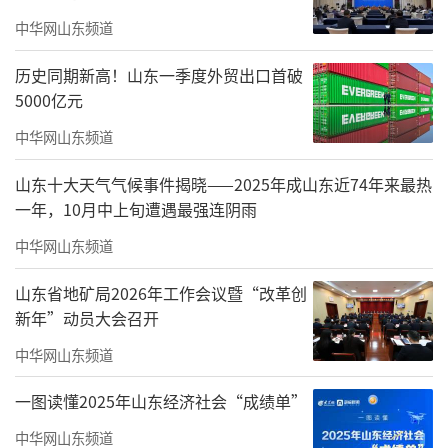
以来给予菏泽的关心支持表示感谢。他说，突
中华网山东频道
破菏泽、实现高质量发展离不开人才支撑，菏
历史同期新高！山东一季度外贸出口首破
泽高度重视高等院校建设工作，希望双方共同
5000亿元
努力推进菏泽校区下步建设，努力办好人民满
中华网山东频道
意的高水平大学。要尽快建立校市合作推进机
制，定期沟通协调推进相关事宜，着力解决学
山东十大天气气候事件揭晓——2025年成山东近74年来最热
一年，10月中上旬遭遇最强连阴雨
校发展中遇到的困难问题，持续提升合作成
效，更好服务经济社会发展。
中华网山东频道
在菏期间，王英龙一行来到齐鲁工业大学
山东省地矿局2026年工作会议暨“改革创
新年”动员大会召开
(山东省科学院）菏泽校区调研校区建设情况。
中华网山东频道
（来源：菏泽日报 张啸）
一图读懂2025年山东经济社会“成绩单”
责任编辑：陈雅雯
中华网山东频道