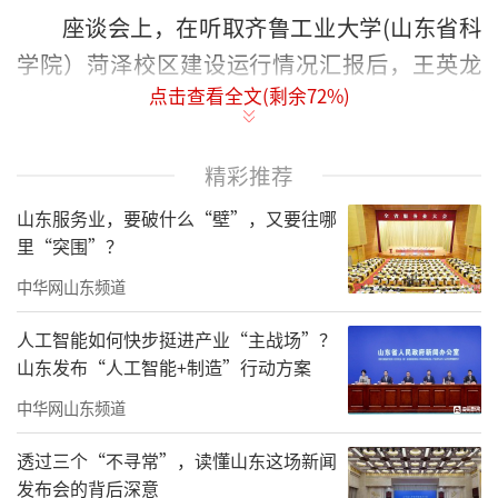
座谈会上，在听取齐鲁工业大学(山东省科
学院）菏泽校区建设运行情况汇报后，王英龙
点击查看全文(剩余
72
%)
指出，学校将整合优势资源，全力提升菏泽校
区教学和人才培养质量，努力建设高质量有特
色的新型大学。要围绕菏泽“231”特色产业体
精彩推荐
系，优化调整专业设置，主动适应行业和地方
山东服务业，要破什么“壁”，又要往哪
经济社会发展需求，着力提高应用型人才培养
里“突围”？
质量。要重点抓好战略规划顶层设计，建立优
中华网山东频道
势互补、合作共赢、融合发展体制机制。要立
人工智能如何快步挺进产业“主战场”？
足菏泽实际，全面做好办学质量提升、教学条
山东发布“人工智能+制造”行动方案
件改善、科技成果转化、高层次人才聚集等方
中华网山东频道
面工作，赋能菏泽经济社会高质量发展。
透过三个“不寻常”，读懂山东这场新闻
张伦对齐鲁工业大学(山东省科学院）长期
发布会的背后深意