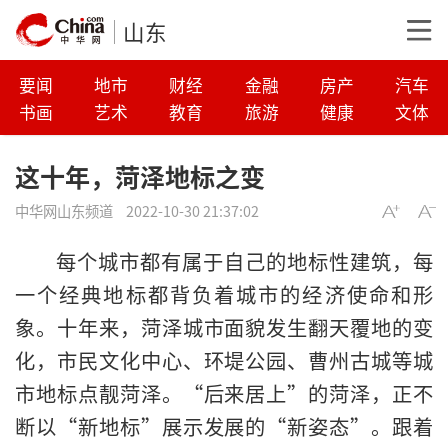
山东
要闻
地市
财经
金融
房产
汽车
书画
艺术
教育
旅游
健康
文体
这十年，菏泽地标之变
中华网山东频道
2022-10-30 21:37:02
每个城市都有属于自己的地标性建筑，每
一个经典地标都背负着城市的经济使命和形
象。十年来，菏泽城市面貌发生翻天覆地的变
化，市民文化中心、环堤公园、曹州古城等城
市地标点靓菏泽。“后来居上”的菏泽，正不
断以“新地标”展示发展的“新姿态”。跟着