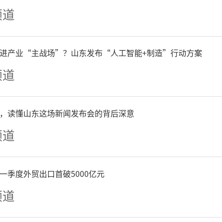
立法、依法立法注入“基层
频道
13日，在山东省人大常委会
进产业“主战场”？山东发布“人工智能+制造”行动方案
布会上，德州市人大常委会
频道
正是在上下联动、整体推进
，读懂山东这场新闻发布会的背后深意
，2025年11月，禹城市房
频道
定为全国人大常委会法制工
一季度外贸出口首破5000亿元
系点，成为全省首个建在乡
频道
法联系点。如今，通过这个