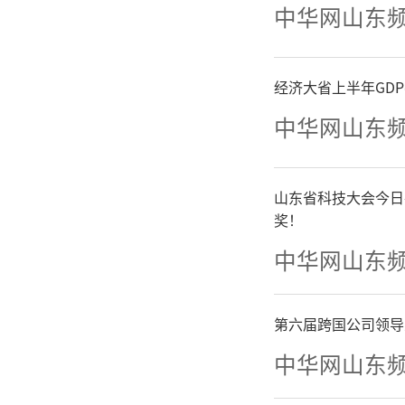
基层立法
中华网山东
作流程、
经济大省上半年GD
章可循、
中华网山东
法联系
山东省科技大会今日
治、制度
奖！
中华网山东
设”，练
成效。
第六届跨国公司领导
中华网山东
在强