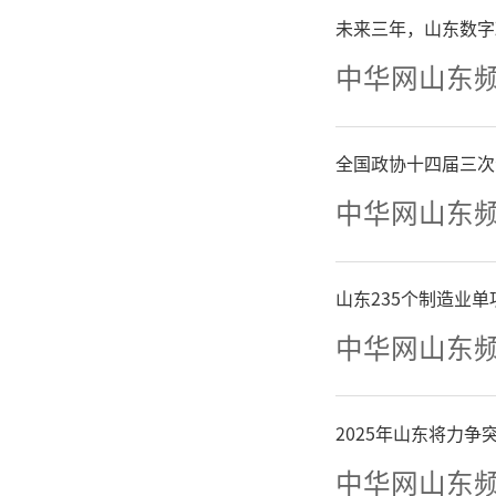
未来三年，山东数字
次设立1
中华网山东
个，实现
全国政协十四届三次
法联系点
中华网山东
建设，在
采集点，
山东235个制造业
中华网山东
人大代表
体工作网
2025年山东将力
中华网山东