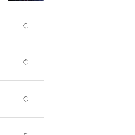
实机制，定
中遇到的实
其提供了必
规范化和特
。
强对基层立
人大常委会