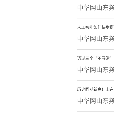
法、民主
中华网山东
1月
人工智能如何快步挺
的新闻发
中华网山东
强表示，
透过三个“不寻常”
的基础上
中华网山东
席团被确
历史同期新高！山东
层立法联
中华网山东
国基层立