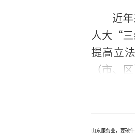
近年
人大“三
提高立法
（市、区
层立法联
设，让立
民意与
山东服务业，要破什