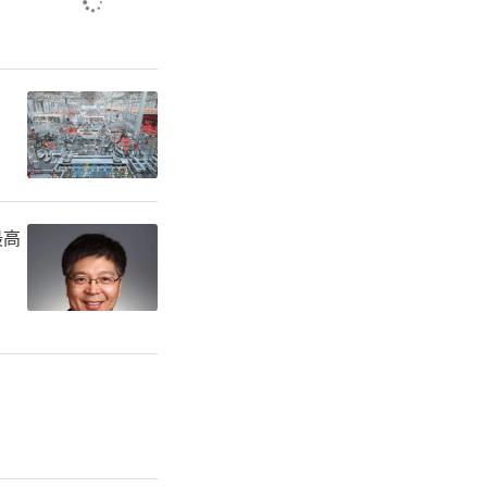
责任务、工
系点工作有
加强基层立
好思想政
最高
等“七项建
系点的工作
020年首