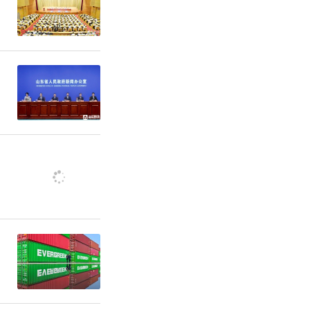
智慧”。
办公厅召开
副主任滕海
、持续提升
寺镇人大主
作委员会基
镇一级的全
联系点，更