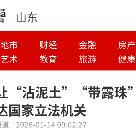
山东
地市
财经
金融
房产
艺术
教育
旅游
健康
让“沾泥土”“带露珠
达国家立法机关
频道
2026-01-14 09:02:27