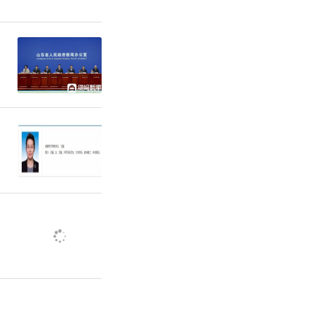
等加入60
意表达平台
大常委会加
导25个联
机制，探索
一点一品
等媒体上专