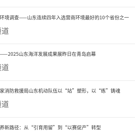
建设领导小组，确定责任落
环境调查——山东连续四年入选营商环境最好的10个省份之一
作情况汇报，研究解决工作
频道
统筹各县市区人大常委会为
——2025山东海洋发展成果展昨日在青岛启幕
和保障，着力打造标准化、
频道
工作有效的基层立法联系点
家消防救援局山东机动队伍以“站”塑形，以“练”铸魂
频道
化制度保障方面，德州市加
的规范管理，制定《德州市
养新路径：从“引育用留”到“以赛促产”转型