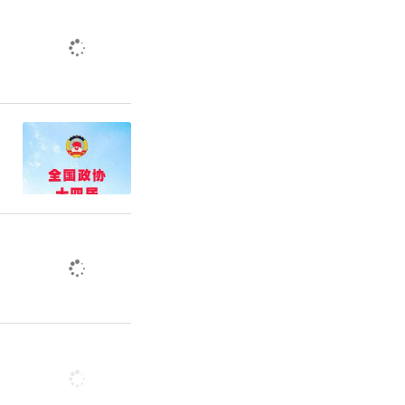
扩充到25
打造基层立
规划、融合
立立法信息
+494个
集点”的立
导25个联