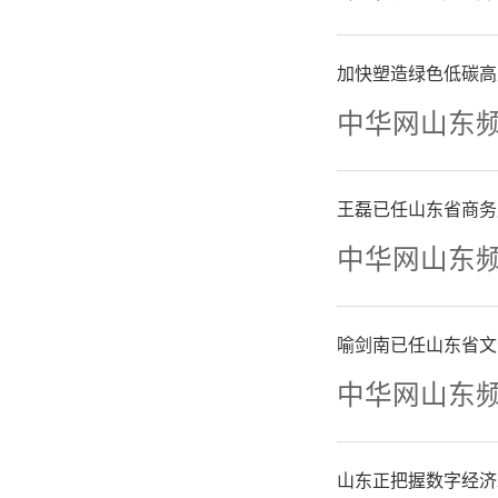
系点选聘
0余支立
加快塑造绿色低碳高
载体。
中华网山东
在强
王磊已任山东省商务
中华网山东
强对各基
系点因地
喻剑南已任山东省文
中华网山东
工作模
牌”。探
山东正把握数字经济