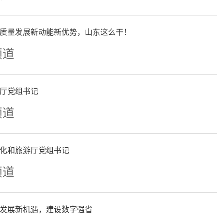
法律明白人、志愿者、网格员
法信息员队伍，丰富民主民
质量发展新动能新优势，山东这么干！
频道
化引导激励方面，德州市人
厅党组书记
频道
层立法联系点的联系指导，指
制宜、因情施策，创新工作
化和旅游厅党组书记
频道
式，打造“一点一特色”“
索在德州日报、德州电视台
发展新机遇，建设数字强省