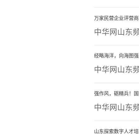
法联系点
万家民营企业评营商
期听取工
中华网山东
际问题。
经略海洋，向海图强
要的支持
中华网山东
色鲜明、
强作风，砺精兵！国
中华网山东
在强
法联系点
山东探索数字人才培