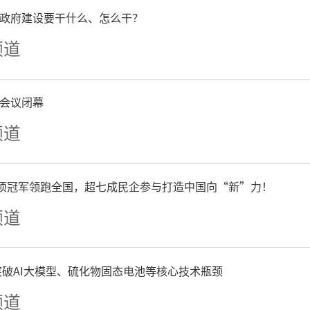
政府建设要干什么、怎么干？
5个基层立法联系点到2023年
频道
有序推进，增点扩面。创新
会议闭幕
与人大代表“家站室”一体
频道
社区、单位、学校等区域设
形成了“25个基层立法联系点
单项冠军领跑全国，超七成民企参与打造中国向“新”力！
频道
家站室+536个立法信息采
络。建强配强信息员队伍，指
争突破AI大模型、硫化物固态电池等核心技术瓶颈
频道