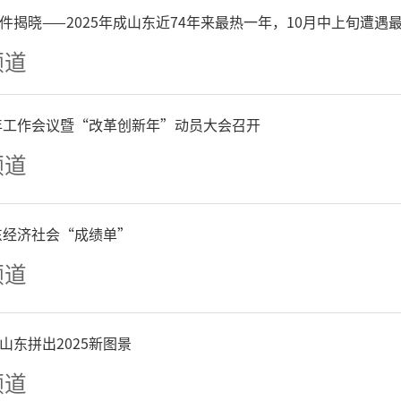
件揭晓——2025年成山东近74年来最热一年，10月中上旬遭遇
土”“带露珠”的基层民意
频道
6年工作会议暨“改革创新年”动员大会召开
“四个强化”
频道
用好基层立法联系点
山东经济社会“成绩单”
频道
化组织领导方面，德州市委
法联系点规范化建设列入市
山东拼出2025新图景
频道
力推进。德州市人大常委会