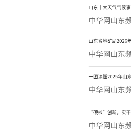
山东十大天气气候事
多“沾泥
中华网山东
法机关。
山东省地矿局202
坚持
中华网山东
建好
一图读懂2025年
中华网山东
在强
将基层立
“硬核”创新，实干
中华网山东
要点，强