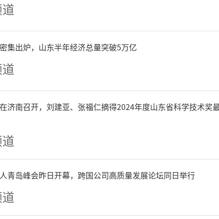
联系点工作办法》，明确职
频道
保障措施，确保基层立法联
P密集出炉，山东半年经济总量突破5万亿
有序推进、有效落地。印发
频道
点规范化建设的通知，重点抓
在济南召开，刘建亚、张福仁摘得2024年度山东省科学技术奖
体系、网络队伍、宣传引导
频道
好内功、夯实基础，提高联
人青岛峰会昨日开幕，跨国公司高质量发展论坛同日举行
频道
化阵地建设方面，德州市从2