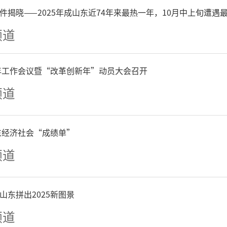
件揭晓——2025年成山东近74年来最热一年，10月中上旬遭遇
建议一般人群尽量减少户外
频道
园停止室外活动。加强对空
6年工作会议暨“改革创新年”动员大会召开
防护等方面科普知识的宣传
频道
性户外活动。
山东经济社会“成绩单”
倡议性污染减排措施
频道
公众绿色出行、绿色消费，
山东拼出2025新图景
含挥发性有机物的涂料、油
频道