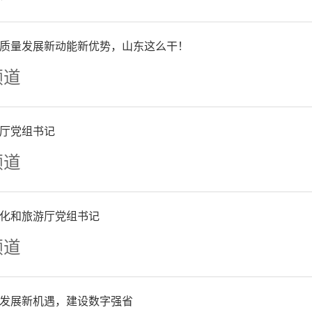
种任务车辆外，城市主城区
质量发展新动能新优势，山东这么干！
内应禁止国四及以下排放标
频道
车、三轮汽车、低速载货汽
厅党组书记
频道
其他减排措施。全市行政区
化和旅游厅党组书记
竹。
频道
源：齐鲁晚报·齐鲁壹点客
发展新机遇，建设数字强省