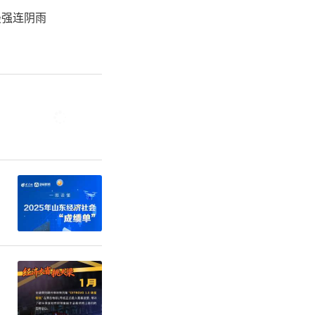
最强连阴雨
活动，中小
气重污染应
。停止举办
单位和公众
漆、溶剂等