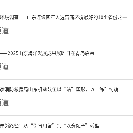
产品的使用。加大公共交通
环境调查——山东连续四年入选营商环境最好的10个省份之一
公共交通工具营运频次和营
频道
通出行率。
——2025山东海洋发展成果展昨日在青岛启幕
强制性减排措施
频道
）工业企业减排措施。涉气
家消防救援局山东机动队伍以“站”塑形，以“练”铸魂
频道
重污染天气应急减排清单橙
行减排。
养新路径：从“引育用留”到“以赛促产”转型