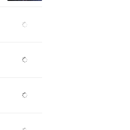
运力，合理
运时间，提
工业企业按
色预警停限