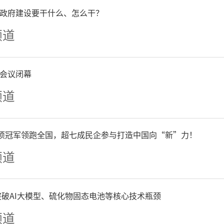
）移动源控制措施。矿山（
政府建设要干什么、怎么干？
物流（除民生保障类）等涉
频道
载货车辆进出10辆次以上）
会议闭幕
四及以下排放标准重型载货汽
频道
运输（特种车辆、危化品车
单项冠军领跑全国，超七成民企参与打造中国向“新”力！
、工业企业厂区和工业园区
频道
排放标准非道路移动机械（
争突破AI大模型、硫化物固态电池等核心技术瓶颈
作业机械除外）。除城市运
频道