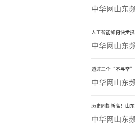
中华网山东
挥部决定
色预警，
人工智能如何快步挺
中华网山东
响应。应
透过三个“不寻常”
一、
中华网山东
提示
历史同期新高！山东
病患者及
中华网山东
活动，尽