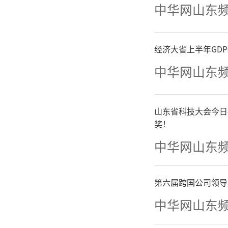
中华网山东
（二
减排清单
经济大省上半年GD
中华网山东
道路保洁
次。矿山
山东省科技大会今日
奖！
天作业。
中华网山东
工工地停
第六届跨国公司领导
企业露天
中华网山东