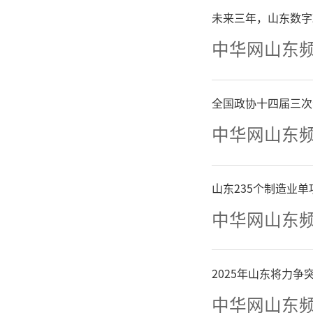
（三
未来三年，山东数字
洗煤厂、
中华网山东
运输（日
全国政协十四届三次
使用国
中华网山东
气）进行
山东235个制造业
施工工地
中华网山东
二及以下
2025年山东将力
紧急检修
中华网山东