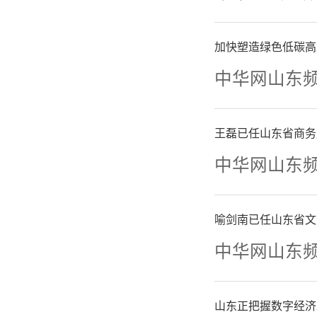
和执行特
加快塑造绿色低碳高
区）城区
中华网山东
型柴油货
通行。
王磊已任山东省商务
中华网山东
四、
喻剑南已任山东省文
放烟花爆
中华网山东
（来
山东正把握数字经济