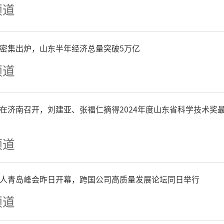
频道
）扬尘源减排措施。执行市
确定的橙色预警减排措施。
P密集出炉，山东半年经济总量突破5万亿
频道
在正常基础上每天增加洒水
、砂石料场、石材厂、石板
在济南召开，刘建亚、张福仁摘得2024年度山东省科学技术奖
除应急抢险外，未纳入保障
频道
止涉大气污染物排放的施工
人青岛峰会昨日开幕，跨国公司高质量发展论坛同日举行
堆放的散装物料全部苫盖。
频道