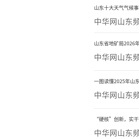
山东十大天气气候事
护措施。
中华网山东
学、幼儿
山东省地矿局202
急、健康
中华网山东
大型群众
一图读懂2025年
二、
中华网山东
倡导
“硬核”创新，实干
尽量减少
中华网山东