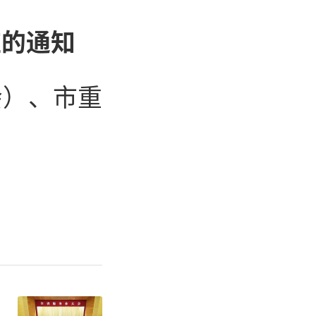
应的通知
会）、市重
会商，预测
持续累积叠
染过程，根
天气应急指