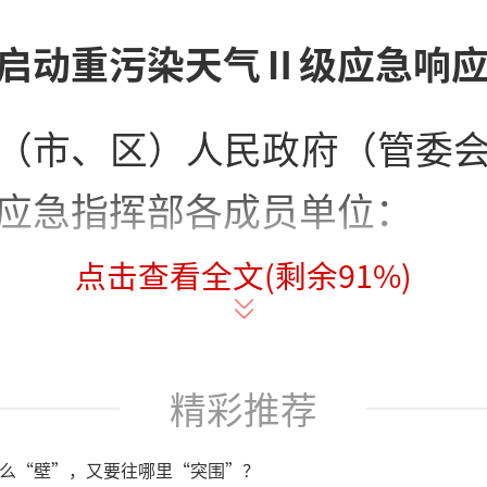
启动重污染天气Ⅱ级应急响
（市、区）人民政府（管委
应急指挥部各成员单位：
点击查看全文(剩余
91
%)
态环境部门与气象部门联合
大气扩散条件转差，污染物
精彩推荐
响，可能出现中度及以上污
防联控要求，德州市重污染
么“壁”，又要往哪里“突围”？