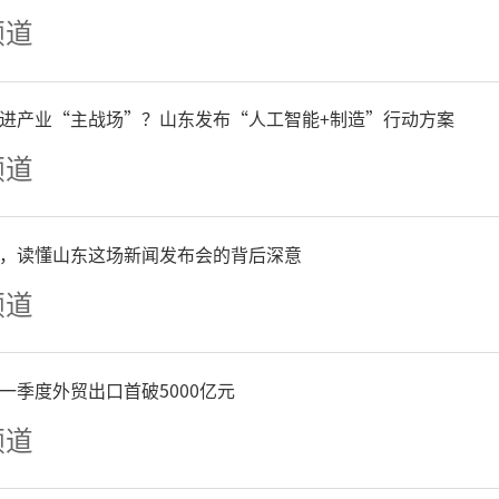
频道
2026年1月21日8时发布重
1月22日8时启动重污染天
进产业“主战场”？山东发布“人工智能+制造”行动方案
频道
急响应措施包括：
，读懂山东这场新闻发布会的背后深意
健康防护引导措施
频道
儿童、老年人和呼吸系统、
一季度外贸出口首破5000亿元
其他慢性疾病患者等易感人
频道
量减少开窗通风时间，确需