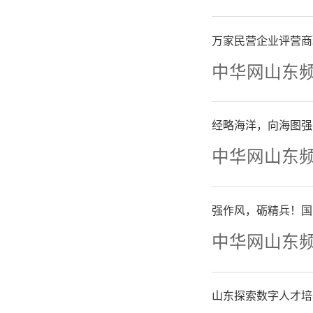
原材料及
万家民营企业评营商
调整城市
中华网山东
高公共交
经略海洋，向海图强
三、
中华网山东
（一
强作风，砺精兵！国
中华网山东
照德州市
产措施执
山东探索数字人才培