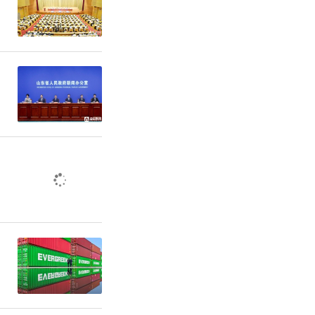
污染天气橙
气Ⅱ级应急
心脑血管疾
群避免户外
外出做好防