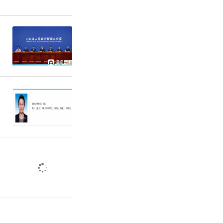
、县（市、
准重型和中
车和拖拉机
域内禁止燃
户端）