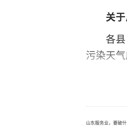
关于
各县
污染天气
经生
未来我市
加传输影
据区域联
山东服务业，要破什