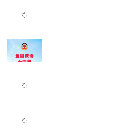
含煤矿）、
及大宗物料
的单位禁止
车（含燃
辆除外）。
停止使用国
清洁能源和
行保障车辆