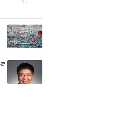
扬尘源应急
城市主干道
降尘作业频
厂等停止露
最高
类清单的施
作业。所有