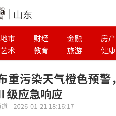
山东
地市
财经
金融
房产
艺术
教育
旅游
健康
布重污染天气橙色预警，
Ⅱ级应急响应
频道
2026-01-21 18:16:17