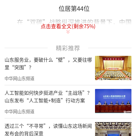
位居第44位
在“双碳”战略纵深推进的背景下，中国
点击查看全文(剩余
75
%)
新能源装备制造产业正从资源开发向高端制造
跃升。中国经济信息社上海总部行业洞察产业
精彩推荐
数据服务平台1月20日发布2025年中国新能源装
山东服务业，要破什么“壁”，又要往哪
备制造产业城市竞争力TOP50榜单，根据产业
里“突围”？
规模、优质企业、创新能力、融资能力、产业
中华网山东频道
效益、成长能力六大核心维度、超过60个指
标，对产业链的各个节点进行综合评估。
人工智能如何快步挺进产业“主战场”？
山东发布“人工智能+制造”行动方案
业内人士指出，当前阶段，完备的产业链
中华网山东频道
与强大的制造能力仍是新能源装备产业竞争的
基石。但面向未来，决胜的关键将转向绿色制
透过三个“不寻常”，读懂山东这场新闻
发布会的背后深意
造水平、全生命周期碳管理能力以及智能化、