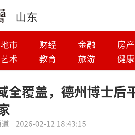
山东
地市
财经
金融
房产
艺术
教育
旅游
健康
域全覆盖，德州博士后
家
频道
2026-02-12 18:43:15