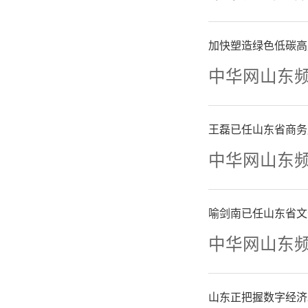
准科技前
加快塑造绿色低碳高
军等重点
中华网山东
持高校院
一批平台
王磊已任山东省商务
中华网山东
产业布局
岗位需求
喻剑南已任山东省文
中华网山东
士专场
牌。三是
山东正把握数字经济