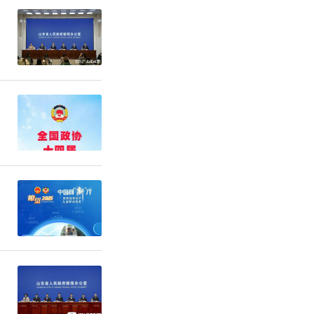
德州惠才
送两问”专
“近悦远
人才工作部
推动博士后
台布局。瞄