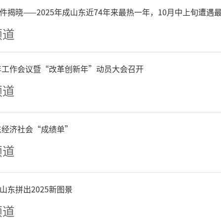
，2025年新引进博士后36
件揭晓——2025年成山东近74年来最热一年，10月中上旬遭遇
频道
达到129人。
6年工作会议暨“改革创新年”动员大会召开
强化平台梯队培育。聚焦产
频道
平台，常态化组织开展“问需
山东经济社会“成绩单”
策、解难题”专项服务活动
频道
条件好的企业纳入后备平台培
立市级备案单位、省级创新
山东拼出2025新图景
频道
研工作站三级梯队培育体系，