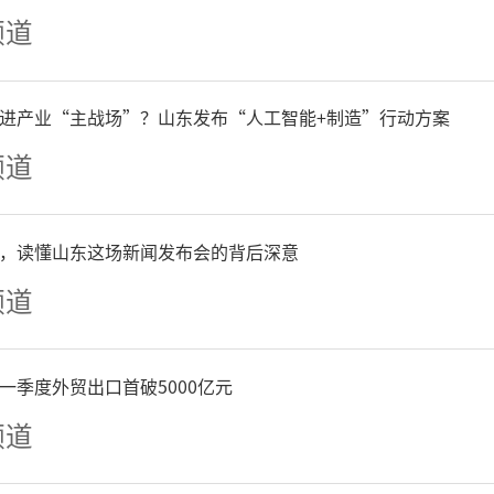
频道
进产业“主战场”？山东发布“人工智能+制造”行动方案
频道
后是青年人才中最具创新能
，读懂山东这场新闻发布会的背后深意
动力的群体，是青年科技人
频道
州市始终将博士后人才队伍
突出位置，推动实施博士后
一季度外贸出口首破5000亿元
频道
统筹做好政策供给、人才引