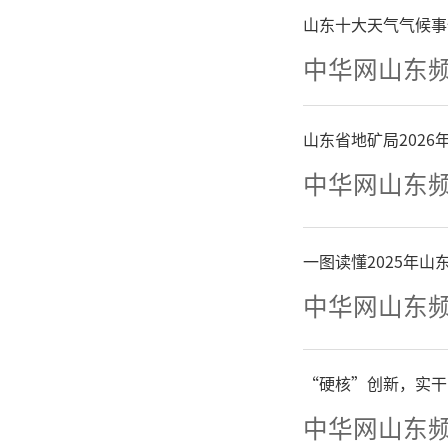
障等工作
山东十大天气气候事
中华网山东
士后总量
山东省地矿局202
一是
中华网山东
博士后
一图读懂2025年
议、送政
中华网山东
批基础
池”，建
“硬核”创新，实干
中华网山东
国家级科