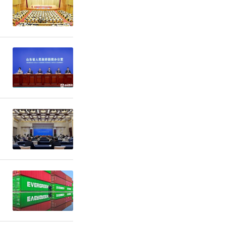
力、创业潜
才的重要生
建设摆在人
集聚赋能提
育、服务保