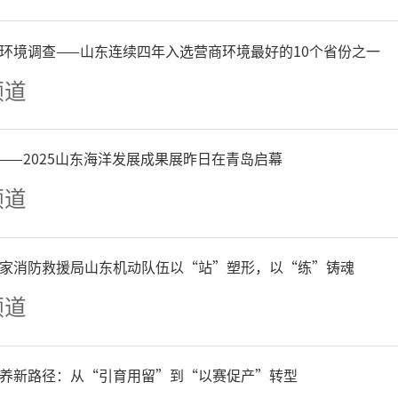
市新增博士后平台13家、平
环境调查——山东连续四年入选营商环境最好的10个省份之一
频道
实现县域全覆盖。
是精准搭建对接桥梁。常态
——2025山东海洋发展成果展昨日在青岛启幕
频道
后流动站工作站对接”“校
等招才引智活动，发布博士后
家消防救援局山东机动队伍以“站”塑形，以“练”铸魂
频道
发布142个项目需求计划，
源新材料、医药化工等专业
养新路径：从“引育用留”到“以赛促产”转型