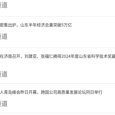
频道
创新项目2个、4人入选202
学基金资助项目名单，推动
P密集出炉，山东半年经济总量突破5万亿
业链、创新链有机衔接。
频道
优化政策激励保障。打造人才
在济南召开，刘建亚、张福仁摘得2024年度山东省科学技术奖
博士后职称直通车制度，从
频道
、绿色通道服务等方面，出
人青岛峰会昨日开幕，跨国公司高质量发展论坛同日举行
通过“政策找人”“无形认
频道
补贴1460万元。用好“德