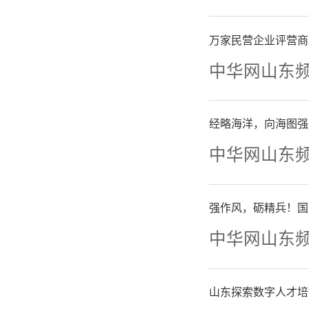
以来，全
万家民营企业评营商
中华网山东
71家，
二
经略海洋，向海图强
中华网山东
展“博士
座谈”
强作风，砺精兵！国
中华网山东
令，征集
备、新能
山东探索数字人才培