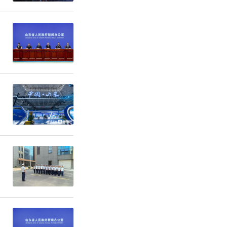
台总数达到
化组织开
地企博士后
岗位招募
涉及高端装
领域。新争