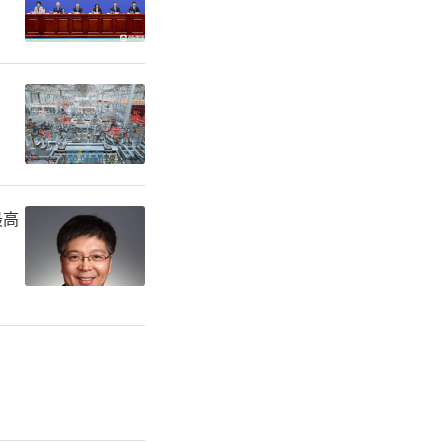
5年度中国
人才链、教
新政4.0
最高
生活安家、
台一揽子支
证”等方式
才码”，打