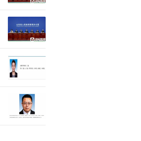
新、单项冠
设辅导，支
，争取新建
创新。围绕
一批博士后
接交流、博
后招引品
高层次人才