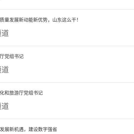
沿和重点领域，围绕专精特
质量发展新动能新优势，山东这么干！
企业，进行专项平台培育建
频道
所、龙头企业发挥更大作用
载体。二是进一步强化引育
厅党组书记
频道
和企业创新发展，挖掘发布
，组织开展流动站工作站对
化和旅游厅党组书记
频道
招聘等活动，打造区域性博士
进一步涵养发展生态。加强
发展新机遇，建设数字强省