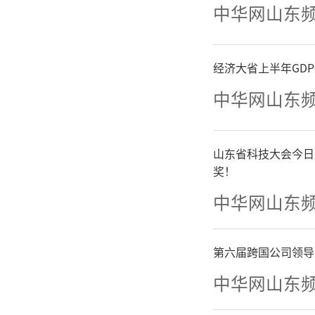
中华网山东
取博士后
博士后科
经济大省上半年GD
育链、产
中华网山东
三是
山东省科技大会今日
奖！
版，落实
中华网山东
项目资助
第六届跨国公司领导
持政策，
中华网山东
兑现各类