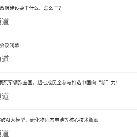
政府建设要干什么、怎么干？
通道、窗口服务、专员服务、
频道
一体”服务模式，开展“两
会议闭幕
、青年人才联谊等活动，打造
频道
生态。
单项冠军领跑全国，超七成民企参与打造中国向“新”力！
26年，将聚焦国家和省市
频道
要素资源，聚力改革攻坚，
争突破AI大模型、硫化物固态电池等核心技术瓶颈
式发展。一是进一步优化平
频道