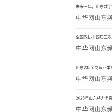
未来三年，山东数字
造绿色
中华网山东
卡“四位
全国政协十四届三次
场对接
中华网山东
来”发展
山东235个制造业
20
中华网山东
署，集聚
2025年山东将力
工作跨越
中华网山东