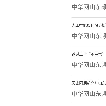
中华网山东
人工智能如何快步挺
中华网山东
博士
透过三个“不寻常”
力和发展
中华网山东
力军。德
才工作的
历史同期新高！山东
中华网山东
质行动，