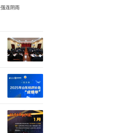
人、在站博
最强连阴雨
业发展优化
求、听建
，筛选出一
育“蓄水
实践基地、
2025年