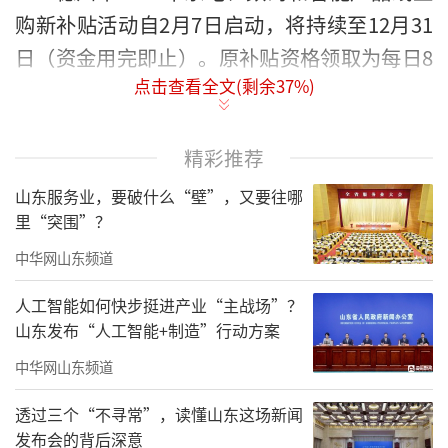
购新补贴活动自2月7日启动，将持续至12月31
日（资金用完即止）。原补贴资格领取为每日8
点击查看全文(剩余
37
%)
时、15时两批次发放。此次调整后，活动期间
每日10时统一集中发放补贴资格，资格有效期
保持不变，仍为领取当日24时前有效，逾期未
精彩推荐
使用自动失效，可于次日重新申领。
山东服务业，要破什么“壁”，又要往哪
里“突围”？
（
记者/郭超
来源：大众新闻·海报新闻）
中华网山东频道
责任编辑：寿鹏瑶
人工智能如何快步挺进产业“主战场”？
山东发布“人工智能+制造”行动方案
中华网山东频道
透过三个“不寻常”，读懂山东这场新闻
发布会的背后深意