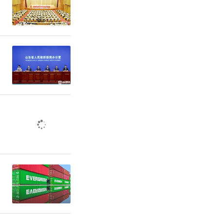
、城投集团
人气鼎盛。
策、贷款流
对一精准答
效。活动推
及一站式购
职工群众的
笔成交，意