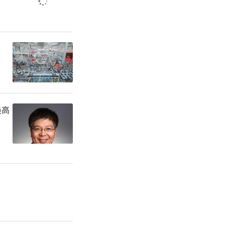
业、幸福安
”。
齐鲁壹点客
最高
责任编辑：徐德扬