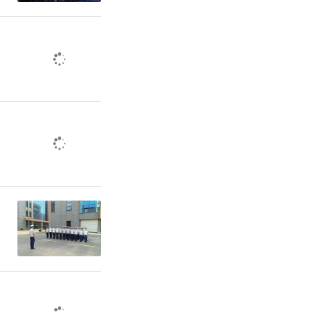
居住生活的
月3日，有
场现场实地
负责同志表
高效房产供
质、激活市