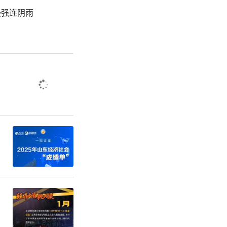
房地产市场
最强连阴雨
民活动，潍
临现场指导
落实及服务
措给予充分
服务保障，
实兜牢民生