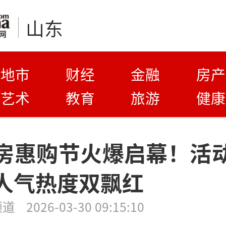
山东
地市
财经
金融
房产
艺术
教育
旅游
健康
房惠购节火爆启幕！活
人气热度双飘红
频道
2026-03-30 09:15:10