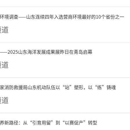
，不断满足人民群众对美好
环境调查——山东连续四年入选营商环境最好的10个省份之一
频道
，本次惠购节活动将持续至4
——2025山东海洋发展成果展昨日在青岛启幕
频道
的市民可前往潍坊市人民广
优选购。潍坊市住建局相关
家消防救援局山东机动队伍以“站”塑形，以“练”铸魂
此次活动为契机，持续搭建
频道
台，不断优化服务、提升品
养新路径：从“引育用留”到“以赛促产”转型