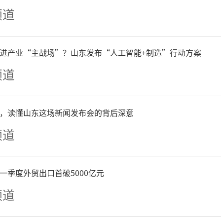
现场，恒信集团、昌大集团
频道
质房企集中亮相，各展位前
进产业“主战场”？山东发布“人工智能+制造”行动方案
群众围绕户型设计、优惠政
频道
内容详细咨询，置业顾问一
定制置业方案，服务贴心高
，读懂山东这场新闻发布会的背后深意
频道
属购房折扣、多重福利礼包
切实降低置业成本，赢得了
一季度外贸出口首破5000亿元
频道
。截至目前，现场已达成多