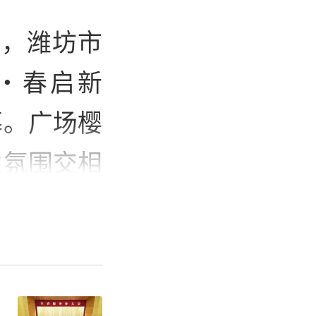
日，潍坊市
·春启新
幕。广场樱
业氛围交相
现成交开门
。