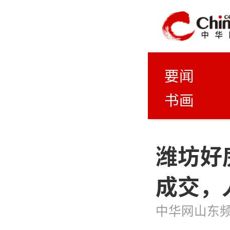
要闻
书画
潍坊好
成交，
中华网山东