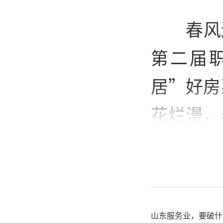
春风
第二届
居”好房
花烂漫，
辉映，活
红，奏响
山东服务业，要破什