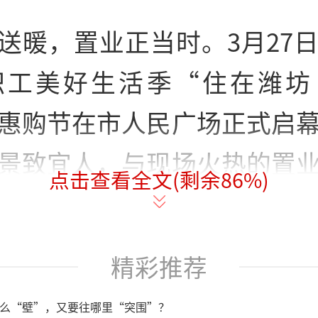
送暖，置业正当时。3月27
职工美好生活季“住在潍坊
惠购节在市人民广场正式启
景致宜人，与现场火热的置
点击查看全文(剩余
86
%)
动人气持续高涨，首日即实
潍坊市春季安居置业新篇章
精彩推荐
么“壁”，又要往哪里“突围”？