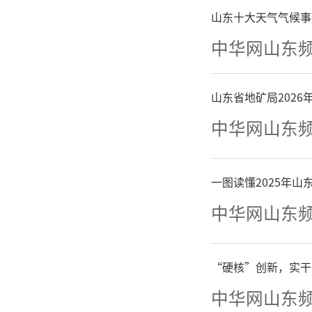
向登记量
山东十大天气气候事
的强劲活
中华网山东
潍坊
山东省地矿局202
中华网山东
坊市住建
调研，详
一图读懂2025年
中华网山东
保障情况
肯定。王
“硬核”创新，实干
中华网山东
着力打造