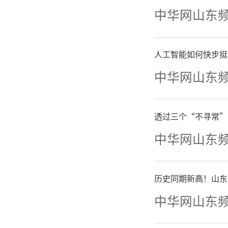
活动
中华网山东
等本土优
人工智能如何快步挺
广大职工
中华网山东
程等重点
疑，量身
透过三个“不寻常”
中华网山东
出职工专
房服务，
历史同期新高！山东
中华网山东
广泛赞誉