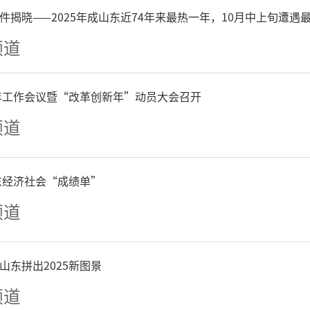
稳步攀升，充分展现出潍坊
件揭晓——2025年成山东近74年来最热一年，10月中上旬遭遇
力与旺盛的民生安居需求。
频道
市住建部门高度重视此次惠
6年工作会议暨“改革创新年”动员大会召开
频道
局党组书记、局长王学江亲
细了解参展楼盘、优惠政策
山东经济社会“成绩单”
频道
，对活动组织筹备和惠民举
学江局长要求，要持续优化
山东拼出2025新图景
频道
职工专属购房服务平台，切