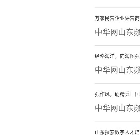
安居底线
万家民营企业评营商
新需求。
中华网山东
据悉
经略海洋，向海图强
中华网山东
购房意向
了解、择
强作风，砺精兵！国
示，将以
中华网山东
需对接平
山东探索数字人才培