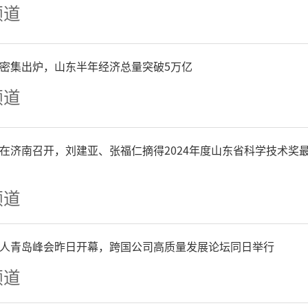
实举措助力广大职工安心置
频道
建设“更好潍坊·更美生活
P密集出炉，山东半年经济总量突破5万亿
频道
/马凤丽
来源：齐鲁晚报·
在济南召开，刘建亚、张福仁摘得2024年度山东省科学技术奖
频道
人青岛峰会昨日开幕，跨国公司高质量发展论坛同日举行
频道