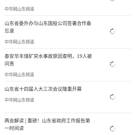
工作的认识。各地活动形式虽有不同，但都紧
中华网山东频道
扣安全教育主题，让师生在参与中学习、在体
山东省委外办与山东国投公司签署合作备
验中成长。
忘录
此次系列活动通过场景化教学、沉浸式体
中华网山东频道
验、多平台传播等方式，将消防安全知识融入
泰安华丰煤矿突水事故原因查明，19人被
实践，切实提升了师生应急避险能力，为筑牢
问责
校园消防安全防线奠定了坚实基础。
中华网山东频道
（
记者/周树茂
来源：闪电新闻
）
山东省十四届人大三次会议隆重开幕
责任编辑：薛筱蕙
中华网山东频道
两会解读 | 重磅！山东省政府工作报告第
一时间读