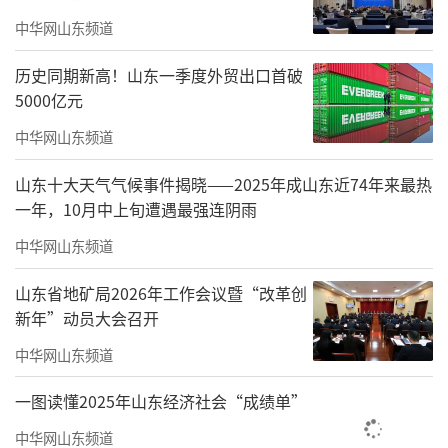
中华网山东频道
3月27日，德州市消防救援局在太阳城小学
举办主题宣传活动。现场模拟教学楼突发“火
历史同期新高！山东一季度外贸出口首破
5000亿元
情”，组织师生开展应急疏散演练，消防救援
人员同步演示搜救“被困”人员全过程。演练
中华网山东频道
结束后，消防讲师将厨房油锅、煤气罐等常见
山东十大天气气候事件揭晓——2025年成山东近74年来最热
场景带入操场，通过情景演示与互动问答，直
一年，10月中上旬遭遇最强连阴雨
观讲解家庭火灾应急处置方法。在装备展示环
中华网山东频道
节，消防员现场展示灭火操法及破拆器材、消
山东省地矿局2026年工作会议暨“改革创
防车辆等专业装备，并指导学生代表使用灭火
新年”动员大会召开
器进行灭火实操，帮助师生掌握“提、拔、
中华网山东频道
握、压”的操作要领。活动还设置了“火眼金
睛找隐患”“消防迷宫逃生”“器材对号入
一图读懂2025年山东经济社会“成绩单”
座”等趣味闯关游戏，学生通过集章参与套圈
中华网山东频道