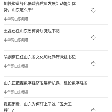
陵市充分发挥“校外消防安全辅导员”作用，
加快塑造绿色低碳高质量发展新动能新优
深入校园开展火灾案例警示与常识宣讲，用通
势，山东这么干！
俗易懂的语言向师生讲解日常防火注意事项；
中华网山东频道
天衢新区、庆云县则重点组织模拟疏散演练，
王磊已任山东省商务厅党组书记
消防宣传员手把手指导师生正确使用灭火器
中华网山东频道
材，帮助大家在实践中掌握“提、拔、握、
压”的操作要领；
德州市
禹城市通过开放消防
喻剑南已任山东省文化和旅游厅党组书记
车辆装备供师生观摩体验，组织学生试穿战斗
中华网山东频道
服、乘坐消防车，让孩子们近距离感受消防员
的工作日常；夏津县依托消防科普教育基地，
山东正把握数字经济发展新机遇，建设数字强省
组织学生体验模拟报警、烟雾通道逃生等项
目，在逼真的场景中提升应急反应能力；平原
中华网山东频道
县开放消防救援站，邀请师生“零距离”接触
提振消费，山东为何盯上了这“五大工
各类消防器材装备，通过互动教学加深对消防
程”？