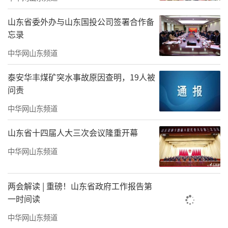
人。“有位工程师特别好奇，一个劲儿问我怎
山东省委外办与山东国投公司签署合作备
么做出来的。后来他说，一定要到中国看
忘录
看。”杨红卫笑着说，“我们的工艺，就是潍
中华网山东频道
坊风筝最大的魅力。国外很多是软体风筝，真
正掌握传统手工艺的人很少。”去年，她在哥
泰安华丰煤矿突水事故原因查明，19人被
问责
伦比亚莱瓦镇放飞一条30米长的中国龙风
筝，“一飞起来，全场就响起热烈的欢呼
中华网山东频道
声。”
山东省十四届人大三次会议隆重开幕
中华网山东频道
两会解读 | 重磅！山东省政府工作报告第
一时间读
中华网山东频道