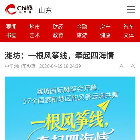
山东
要闻
地市
财经
金融
房产
汽车
书画
艺术
教育
旅游
健康
文体
潍坊：一根风筝线，牵起四海情
中华网山东频道
2026-04-19 18:24:39