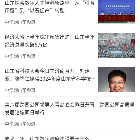
山东探索数字人才培养新路径：从“引育
用留”到“以赛促产”转型
中华网山东频道
世界风筝锦标赛历来都是风筝会的重头
戏。今年，来自57个国家和地区的260支风筝爱
经济大省上半年GDP密集出炉，山东半年
经济总量突破5万亿
好者队伍齐聚滨海，万千纸鸢竞逐云端，把天
空织成一片梦想与友谊的海洋。
中华网山东频道
首次来潍坊参赛的泰国选手Wiyada Gongs
山东省科技大会今日在济南召开，刘建
亚、张福仁摘得2024年度山东省科学技术
ri，把压箱底的宝贝带了过来——一只失传了近
奖最高奖！
800年的古风筝。她和同伴花了大量心血研究复
中华网山东频道
原，第一次让它翱翔在世界面前。“潍坊是世
第六届跨国公司领导人青岛峰会昨日开幕，跨国公司高质量
界风筝之都，亲眼看到的一切，让我特别激
发展论坛同日举行
动。”她抬头望着漫天风筝笑着说，“这里既
中华网山东频道
有最传统的风筝，也有最现代的设计，还成了
未来三年，山东数字政府建设要干什么、