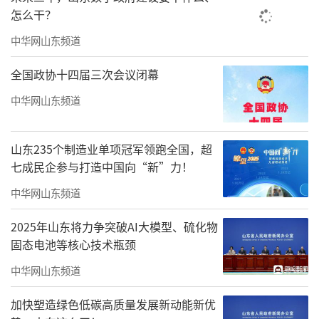
风筝全球制造中心。”
怎么干？
来自奥地利的Helmut C也是潍坊的老朋友
中华网山东频道
了，这回他特意带了一堆小巧的风筝，看见有
全国政协十四届三次会议闭幕
人好奇地张望，便笑着递过去一只：“来，自
中华网山东频道
己试试，放一下。”每次到潍坊，他总要去风
筝博物馆参观和年轻的制作者们交流技法、聊
山东235个制造业单项冠军领跑全国，超
聊传统。他说，自己更像是个“风筝大使”，
七成民企参与打造中国向“新”力！
就想把这份奇妙的快乐传出去，让更多人知道
中华网山东频道
放风筝这事到底有多开心。
2025年山东将力争突破AI大模型、硫化物
托马斯从多米尼克飞到潍坊后，特意跑去
固态电池等核心技术瓶颈
风筝工坊参观，学了不少制作门道。“风筝把
中华网山东频道
我们不同肤色的朋友聚在一起，聊国家、聊梦
想，也聊和风筝的故事。一根线，真的能一下
加快塑造绿色低碳高质量发展新动能新优