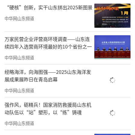
聚，这份热爱一定会让大家走得更近。”
“硬核”创新，实干山东拼出2025新图景
开幕式上，最震撼的一幕莫过于“最大规
中华网山东频道
模的风筝展示”挑战吉尼斯世界纪录成功。上
千只潍坊特色风筝集中亮相，涵盖至少十个类
万家民营企业评营商环境调查——山东连
续四年入选营商环境最好的10个省份之一
别。经吉尼斯官方认证，一项崭新的世界纪录
就此诞生。
中华网山东频道
经略海洋，向海图强——2025山东海洋发
展成果展昨日在青岛启幕
中华网山东频道
强作风，砺精兵！国家消防救援局山东机
动队伍以“站”塑形，以“练”铸魂
中华网山东频道