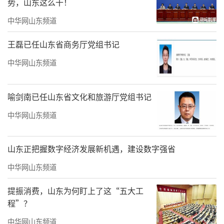
势，山东这么干！
子把彼此拉近。”
中华网山东频道
德国选手Werner Bache手里那只色彩斑斓
的风筝格外引人注目，上面的图案是他妻子班
王磊已任山东省商务厅党组书记
上的孩子们画的。Werner Bache告诉记者，德
中华网山东频道
国市场上很多风筝都来自潍坊。一只风筝从潍
坊飞到德国，又从德国载着童画飞回潍坊，来
喻剑南已任山东省文化和旅游厅党组书记
来往往之间，跨越大洲的情谊就这样织得越来
中华网山东频道
越紧密。
风筝牵线，文化传情。潍坊的风筝技艺在
山东正把握数字经济发展新机遇，建设数字强省
一代代传承人手中愈发精湛，越飞越远。国家
中华网山东频道
级非遗代表性传承人杨红卫记得很清楚，2014
提振消费，山东为何盯上了这“五大工
年去埃及做文化交流，她当场点起蜡烛烤竹
程”？
子，拿刀片劈竹条，周围一下子就围满了
中华网山东频道