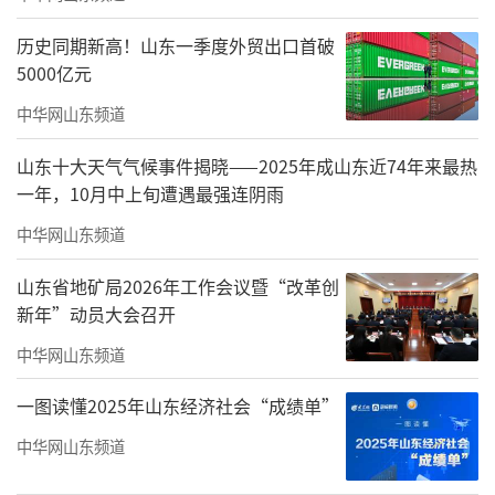
历史同期新高！山东一季度外贸出口首破
5000亿元
中华网山东频道
四月的潍坊，天空是舞台，春风是信使。4
山东十大天气气候事件揭晓——2025年成山东近74年来最热
月18日，2026“发现宝藏山东”主题旅游年启
一年，10月中上旬遭遇最强连阴雨
动仪式暨第43届潍坊国际风筝会开幕式在潍坊
中华网山东频道
世界风筝公园举行。
山东省地矿局2026年工作会议暨“改革创
国际风联副主席汉斯-彼得·博美从2000年
新年”动员大会召开
起，每年都来潍坊参加风筝会。他在致辞中
中华网山东频道
说，潍坊作为世界风筝之都，早已是全球风筝
文化的中心。如今，这项健康休闲的运动正在
一图读懂2025年山东经济社会“成绩单”
全球蓬勃发展，越来越多的人拿起风筝线，跨
中华网山东频道
越文化，结下友谊。“今天，我们因为热爱相