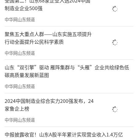
全国第二！山东68家企业入选2024中国
来，与48个城市缔结友好关系。这里，成了近
制造业企业500强
悦远来的“国际会客厅”。去年一年，潍坊风
中华网山东频道
筝产品出口70余个国家和地区，全球市场份额
聚焦五大重点人群——山东实施五项提升
超过八成，风筝加工规上企业实现了零的突
行动全面提升公民科学素质
破。
中华网山东频道
（
记者/王佳声、张蓓
来源：大众新闻
）
山东“双引擎”驱动 雁阵集群与“头雁”企业共绘绿色低
碳高质量发展新蓝图
责任编辑：寿鹏瑶
中华网山东频道
2024中国制造业综合实力200强发布，24
家鲁企上榜
中华网山东频道
中报披露收官！山东A股半年累计实现营业收入1.4万亿