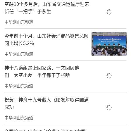
空缺10个多月后，山东省交通运输厅迎来
待。秘鲁驻华大使卡洛斯·巴斯克斯站在放飞
新任“一把手”于永生
场上表示，这场盛会不仅是在庆祝一种独特的
中华网山东频道
文化表达，更提醒我们：人与人需要连接，思
想需要交流，国际合作需要这样温暖的纽带。
今年前十个月，山东社会消费品零售总额
同比增长5.2%
潍坊也想借风筝这根线，在农机、设施农业等
领域与秘鲁展开更多务实合作，实现双赢。
中华网山东频道
俄罗斯柳别尔齐市去年11月刚与潍坊市建
神十八乘组踏上回家路，一文回顾他
们“太空出差”半年都干了些啥
立友好合作关系。该市议会主席彼得·乌里扬
诺夫同样表达了深化合作的愿望。他说，潍坊
中华网山东频道
文化底蕴深厚，农业和制造业实力雄厚，希望
祝贺！神舟十九号载人飞船发射取得圆满
未来双方的合作能像风筝一样，越飞越高。
成功
潍坊国际风筝会，连续43年不曾间断，在
中华网山东频道
其助推下，潍坊与218个国家和地区建立经贸往