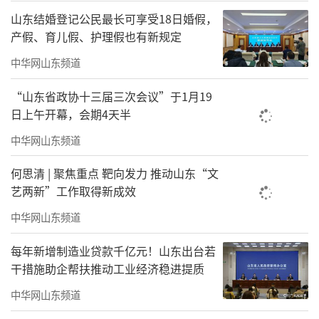
山东结婚登记公民最长可享受18日婚假，
产假、育儿假、护理假也有新规定
中华网山东频道
另一位传承人王永训同样信心满满。他的
“山东省政协十三届三次会议”于1月19
风筝作品《中国龙——一带一路》刚刚入围全国
日上午开幕，会期4天半
民间文艺的最高奖项“山花奖”，150多节龙
中华网山东频道
身，每一节绘着一个共建“一带一路”国家的
何思清 | 聚焦重点 靶向发力 推动山东“文
地标建筑，旁边还有和平鸽相伴。“这象征中
艺两新”工作取得新成效
国愿意和各国一起推动和平与发展，共创繁荣
中华网山东频道
的未来。”他告诉记者，未来计划带着这只龙
每年新增制造业贷款千亿元！山东出台若
风筝到各个国家去主题展出。
干措施助企帮扶推动工业经济稳进提质
风筝的力量，远不止于飞翔，它架起的是
中华网山东频道
一座座友谊的桥梁，牵引的是一串串合作的期