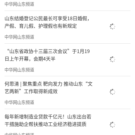
中华网山东频道
山东结婚登记公民最长可享受18日婚假，
产假、育儿假、护理假也有新规定
中华网山东频道
“山东省政协十三届三次会议”于1月19
“这种自动速开帐篷卖得最好，特别是家
日上午开幕，会期4天半
用大尺寸款，占到了总销量的3成。”德州悦途
中华网山东频道
户外用品店负责人孙先生告诉记者，折叠桌
何思清 | 聚焦重点 靶向发力 推动山东“文
椅、烤盘、卡式炉等“露营+烧烤”套装等销售
艺两新”工作取得新成效
量也在不断增加。“今年销售额较同期增加近2
中华网山东频道
0%。”经营户外用品13年，孙先生直言，露营
已从小众爱好转变成广大市民休闲度假、社交
每年新增制造业贷款千亿元！山东出台若
聚会的新生活方式。
干措施助企帮扶推动工业经济稳进提质
中华网山东频道