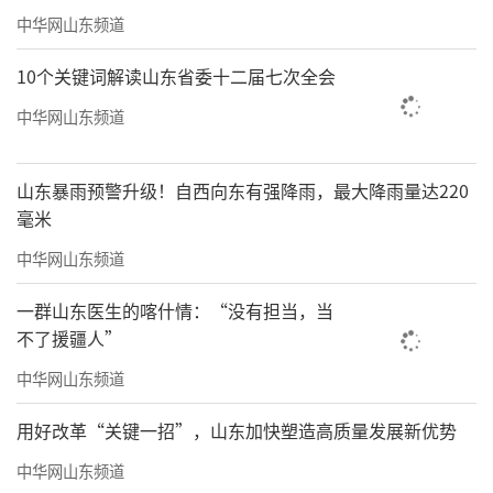
营时做到不烧明火、随手清理垃圾、规范停放
中华网山东频道
车辆，共同呵护公共绿地。
10个关键词解读山东省委十二届七次全会
（
来源：德州日报
）
中华网山东频道
责任编辑：李煐頔
山东暴雨预警升级！自西向东有强降雨，最大降雨量达220
毫米
中华网山东频道
一群山东医生的喀什情：“没有担当，当
不了援疆人”
中华网山东频道
用好改革“关键一招”，山东加快塑造高质量发展新优势
中华网山东频道