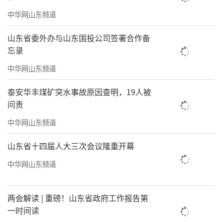
氛围感拉满。“和朋友一起带着孩子来玩，场
中华网山东频道
地布置温馨有情调，体验感特别好。”市民郑
山东省委外办与山东国投公司签署合作备
杨敏说，她提前半个月就预约了，临时来根本
忘录
没有位置。
中华网山东频道
星海露营减河基地负责人李霞表示，气温
泰安华丰煤矿突水事故原因查明，19人被
回暖后，顾客逐渐增多。基地正常满场接待量
问责
是200人，清明假期接待超300人，特意增加了2
中华网山东频道
顶帐篷和4个泡泡屋。“现在五一假期的位置已
山东省十四届人大三次会议隆重开幕
经预约了1/3。”李霞表示，和去年同期相比，
中华网山东频道
基地营业额增加了15%。
两会解读 | 重磅！山东省政府工作报告第
一时间读