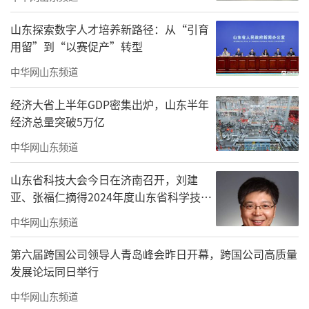
这股露营热潮在减河两岸、
杨庄河景区
等
山东探索数字人才培养新路径：从“引育
地亦是持续升温，成为市民周末踏青休闲
用留”到“以赛促产”转型
的“顶流”选择。杨庄河景区开放了3处、6万
中华网山东频道
平方米绿地，凭借开阔舒展的原生态草坪和二
月兰花海，成为新晋网红露营打卡地。“自202
经济大省上半年GDP密集出炉，山东半年
经济总量突破5万亿
3年开放共享绿地后，露营市民逐年增多。今年
3月上旬就接到了咨询电话，目前每周接待近万
中华网山东频道
人次。”杨庄河景区管理办公室主任邓俊兰介
山东省科技大会今日在济南召开，刘建
绍，景区设置了2处天幕、1处自来水取水点，
亚、张福仁摘得2024年度山东省科学技术
奖最高奖！
并开通24小时服务热线，及时响应市民需求。
中华网山东频道
景区还推出“幸福林”种植活动，市民在赏春
第六届跨国公司领导人青岛峰会昨日开幕，跨国公司高质量
踏青之余，与家人共同栽种心愿树，留下美好
发展论坛同日举行
记忆。
中华网山东频道