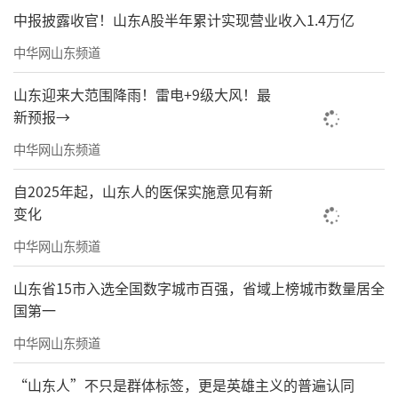
中报披露收官！山东A股半年累计实现营业收入1.4万亿
细化服务配套，集中清理草坪中的枯枝杂草、
中华网山东频道
积存垃圾，对露营集中区硬化地面进行冲刷；
配齐配足消火栓、灭火器等设施，加密安保巡
山东迎来大范围降雨！雷电+9级大风！最
查频次，及时劝阻违规明火烧烤行为。
新预报→
中华网山东频道
德州市锦绣川景区聚焦河岸沿线、绿地核
心区域、露营集中点位等关键区域，采取“流
自2025年起，山东人的医保实施意见有新
动巡查+定点清扫+高频捡拾”作业模式，加大
变化
垃圾、废弃杂物清理力度，并在绿地附近增设
中华网山东频道
临时垃圾桶、停车位。“我们建立‘周末开
山东省15市入选全国数字城市百强，省域上榜城市数量居全
放、工作日修复’的绿地长效养护机制，周一
国第一
至周五对绿地修复保养，对相关设施进行检
中华网山东频道
修。”锦绣川景区管理办公室有关负责人呼
“山东人”不只是群体标签，更是英雄主义的普遍认同
吁，亲近自然更要爱护自然，希望广大市民露