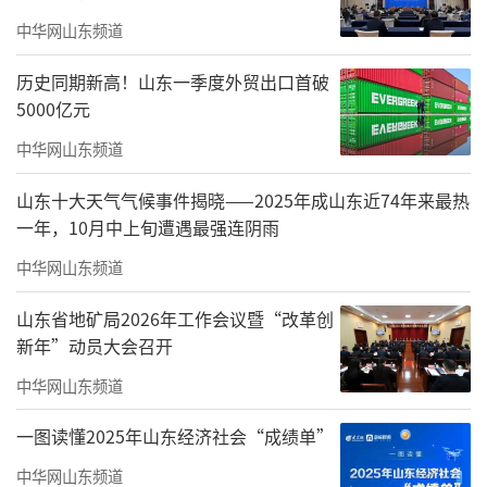
中华网山东频道
历史同期新高！山东一季度外贸出口首破
5000亿元
中华网山东频道
山东十大天气气候事件揭晓——2025年成山东近74年来最热
一年，10月中上旬遭遇最强连阴雨
中华网山东频道
山东省地矿局2026年工作会议暨“改革创
新年”动员大会召开
4月12日上午9点，德州市德城区
锦绣川景
中华网山东频道
区
岔河东岸，不少市民已带着帐篷、桌椅、野
一图读懂2025年山东经济社会“成绩单”
餐垫等露营装备前来“安营扎寨”。“得早来
中华网山东频道
占位置，这片林下空地晒不着，离着停车点也