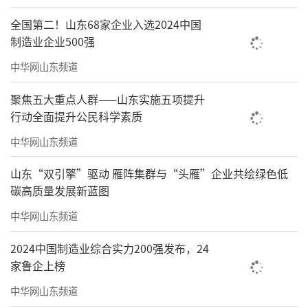
的地方，散落的垃圾在草坪上格外刺眼。“随
全国第二！山东68家企业入选2024中国
手打包垃圾扔进垃圾箱本是小事，随地丢弃实
制造业企业500强
在影响环境。”市民刘女士说。
中华网山东频道
生态环境问题和安全隐患也不容忽视。部
聚焦五大重点人群——山东实施五项提升
分市民随意攀折花木、破坏植被。尽管春季天
行动全面提升公民科学素质
干风大，多数景区禁止明火烧烤，仍有市民不
中华网山东频道
听劝阻违规烧烤，有的还将炭灰直接倒在草坪
山东“双引擎”驱动 雁阵集群与“头雁”企业共绘绿色低
上。采访中，公共露营点厕所数量少、垃圾桶
碳高质量发展新蓝图
不足、停车困难等问题，也成为市民吐槽焦
中华网山东频道
点。
2024中国制造业综合实力200强发布，24
针对这些问题，相关部门开展了配套优化
家鲁企上榜
与服务保障工作。德州市杨庄河景区实行24小
中华网山东频道
时全时段管控，开启常态化广播提醒；完善精