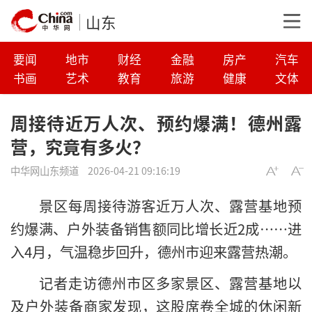
山东
要闻
地市
财经
金融
房产
汽车
书画
艺术
教育
旅游
健康
文体
周接待近万人次、预约爆满！德州露
营，究竟有多火？
中华网山东频道
2026-04-21 09:16:19
景区每周接待游客近万人次、露营基地预
约爆满、户外装备销售额同比增长近2成……进
入4月，气温稳步回升，德州市迎来露营热潮。
记者走访德州市区多家景区、露营基地以
及户外装备商家发现，这股席卷全城的休闲新