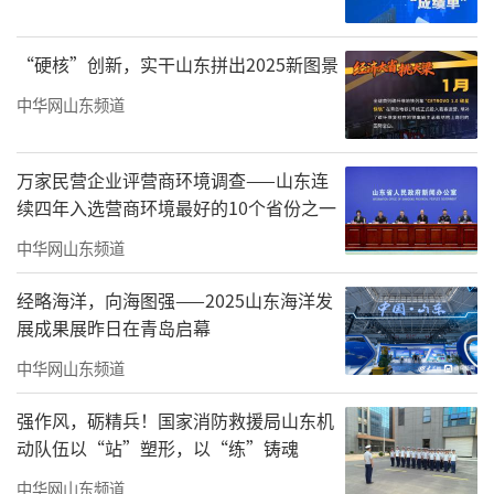
近，拿取东西方便。”市民周茹说，一家四口
每年春天都会抽空来露营，无需费心费力规划
“硬核”创新，实干山东拼出2025新图景
远途行程，家门口就能轻松享受自然野趣。
中华网山东频道
万家民营企业评营商环境调查——山东连
续四年入选营商环境最好的10个省份之一
中华网山东频道
经略海洋，向海图强——2025山东海洋发
展成果展昨日在青岛启幕
中华网山东频道
强作风，砺精兵！国家消防救援局山东机
动队伍以“站”塑形，以“练”铸魂
中华网山东频道