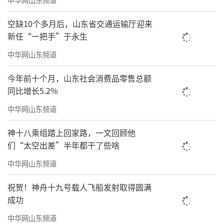
对于不想买全套露营装备的市民来说，租
赁成了首选。去年，常先生瞄准市场需求开展
空缺10个多月后，山东省交通运输厅迎来
新任“一把手”于永生
了露营装备租赁业务。“客户以年轻人和亲子
家庭为主。一套包含帐篷、桌椅的基础露营装
中华网山东频道
备，租赁价格不到百元。”他表示，租赁还省
今年前十个月，山东社会消费品零售总额
心，不用操心装备的收纳存放，轻松实现露营
同比增长5.2%
自由。
中华网山东频道
管理新考题待解
神十八乘组踏上回家路，一文回顾他
们“太空出差”半年都干了些啥
随着露营热度攀升，一系列不文明现象与
中华网山东频道
管理问题逐渐凸显。
在走访多个景区公共露营点后，记者发
祝贺！神舟十九号载人飞船发射取得圆满
成功
现，部分市民随意丢弃包装纸、饮料瓶、果皮
中华网山东频道
废纸等垃圾，有的甚至就扔在离垃圾桶几步远