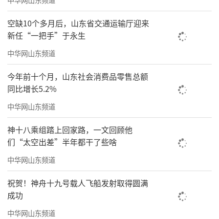
实验室、404家省部级以上科创平台聚势赋能；
空缺10个多月后，山东省交通运输厅迎来
新区始终把优化营商环境作为全区“一号改革
新任“一把手”于永生
工程”，累计推出1600余项攻坚举措，服务项
中华网山东频道
目建设、企业发展的“西海岸速度”不断刷
新。
今年前十个月，山东社会消费品零售总额
同比增长5.2%
中华网山东频道
神十八乘组踏上回家路，一文回顾他
们“太空出差”半年都干了些啥
中华网山东频道
祝贺！神舟十九号载人飞船发射取得圆满
成功
中华网山东频道