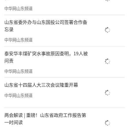
程大学、山东科技大学、青岛理工大学、香港
中华网山东频道
城市大学等6所高校书记、校长畅谈了高校在新
区未来的发展规划，表达了与新区同频共振、
山东省委外办与山东国投公司签署合作备
共育人才的坚定信心。
忘录
中华网山东频道
值得一提的是，为抢抓人工智能、绿色低
碳等时代风口，整合优质资源、凝聚合作力
泰安华丰煤矿突水事故原因查明，19人被
量，现场新区正式推出“未来合伙人计划”。
问责
来自中电科思仪、极视角、元思科技、转转集
中华网山东频道
团等8家前沿领域企业和机构的代表登上舞台，
山东省十四届人大三次会议隆重开幕
共同点亮未来合伙人标识。据悉，这些企业和
中华网山东频道
机构来自智能制造、海洋科创、循环经济等重
点领域，未来，他们将与新区一同追梦，以青
两会解读 | 重磅！山东省政府工作报告第
春之名、以奋斗之姿，拥抱时代浪潮。
一时间读