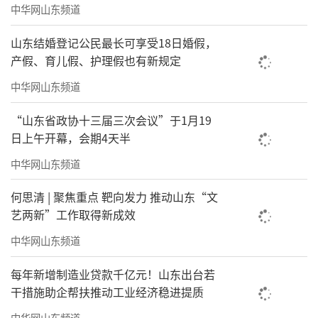
作为国务院批复设立的国家级新区，青岛
中华网山东频道
西海岸新区肩负着经略海洋、自贸试验区建设
山东结婚登记公民最长可享受18日婚假，
等国家战略使命，“十四五”期间，地区生产
产假、育儿假、护理假也有新规定
总值年均增长6.5%、2025年达到5534亿元，是
中华网山东频道
中国北方除直辖市外第一个也是唯一一个迈
入“5000亿级俱乐部”的区。作为潜力无限的
“山东省政协十三届三次会议”于1月19
日上午开幕，会期4天半
发展热土、蓄势腾飞的产业新城、朝气蓬勃的
中华网山东频道
活力之城，新区总人口268.8万人，平均年龄36.
3岁，拥有43万市场主体、4039家规上企业；高
何思清 | 聚焦重点 靶向发力 推动山东“文
端化工新材料、智能家电等千亿级优势产业集
艺两新”工作取得新成效
群持续壮大，集成电路、新型显示等新兴产业
中华网山东频道
垂直崛起，具身智能、氢能、低空经济等未来
每年新增制造业贷款千亿元！山东出台若
产业加快发展；中国海洋大学、中国石油大学
干措施助企帮扶推动工业经济稳进提质
等18所高校集聚22.6万名师生，12家全国重点
中华网山东频道