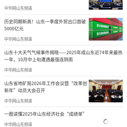
生动诠释了“投资西海岸就是投资国家战略，
中华网山东频道
选择西海岸就是把握未来机遇”，并诚邀四海
历史同期新高！山东一季度外贸出口首破
宾朋在这片充满生机活力的热土上，开辟新的
5000亿元
事业版图，携手共创精彩未来。
中华网山东频道
西海岸的蓬勃蝶变，根植于每一位建设者
山东十大天气气候事件揭晓——2025年成山东近74年来最热
的砥砺拼搏。在“我与西海岸·奋斗者说”环
一年，10月中上旬遭遇最强连阴雨
节，6位与西海岸共成长的奋斗者来到现场，用
中华网山东频道
亲身经历讲述了他们与新区的奋斗故事。
山东省地矿局2026年工作会议暨“改革创
其中，中国船舶集团青岛北海造船有限公
新年”动员大会召开
司党委书记、董事长欧传杰回顾了企业从燕儿
中华网山东频道
岛搬迁至海西湾20年来的跨越式发展，依托海
一图读懂2025年山东经济社会“成绩单”
西湾得天独厚的产业集群优势，北海造船实现
中华网山东频道