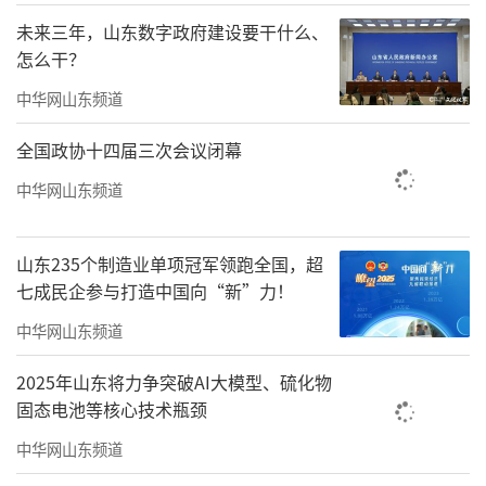
未来三年，山东数字政府建设要干什么、
怎么干？
对话会上，赛轮集团、青岛京东方光电科
中华网山东频道
技、思锐智能、中科国晟等产业链龙头企业代
表，以及导演郭帆，通过视频讲述了在新区的
全国政协十四届三次会议闭幕
亲身感受与未来愿景。
中华网山东频道
“新区将集成电路产业作为实体经济的主
山东235个制造业单项冠军领跑全国，超
攻方向，目前已初步形成从设计、材料、设备
七成民企参与打造中国向“新”力！
到封测的完整产业链生态。作为半导体前道工
中华网山东频道
艺装备企业，思锐智能深度融入并受益于这一
生态。”青岛思锐智能科技股份有限公司董事
2025年山东将力争突破AI大模型、硫化物
长、总经理聂翔表示。
固态电池等核心技术瓶颈
中华网山东频道
西海岸不止有硬核产业，更有动人风光、