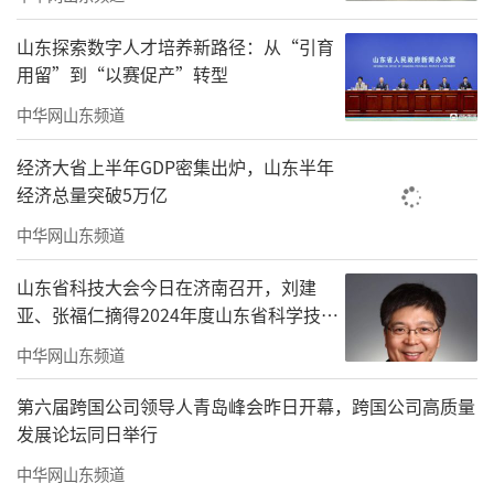
择西海岸的心路历程，在攻克海洋生物资源利
山东探索数字人才培养新路径：从“引育
用的“卡脖子”技术过程中，她表示这离不开
用留”到“以赛促产”转型
西海岸提供的创新要素、政策支持和产业环
中华网山东频道
境；影视演员谭凯深情回顾了家乡的发展巨
变，他表示将用好影视平台，讲好新区故事，
经济大省上半年GDP密集出炉，山东半年
经济总量突破5万亿
让更多人看见新区的活力与魅力。
中华网山东频道
山东省科技大会今日在济南召开，刘建
亚、张福仁摘得2024年度山东省科学技术
奖最高奖！
中华网山东频道
第六届跨国公司领导人青岛峰会昨日开幕，跨国公司高质量
发展论坛同日举行
中华网山东频道