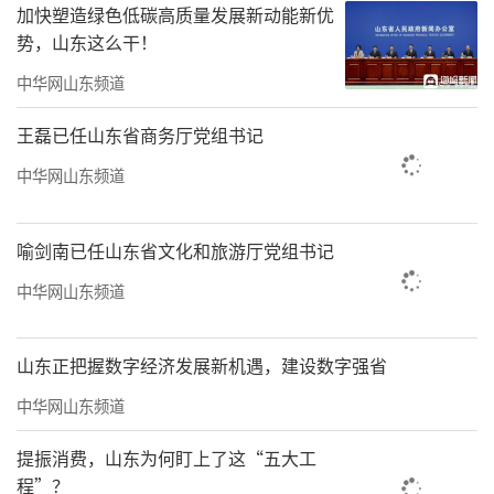
宜居生活、康养生态。现场围绕“文旅·西海
加快塑造绿色低碳高质量发展新动能新优
势，山东这么干！
岸”“宜居·西海岸”“康养·西海岸”三大
主题进行专题推介。其中，“文旅”板块展现
中华网山东频道
了新区的文化之美、山海之美以及“四张名
王磊已任山东省商务厅党组书记
片”与青春活力，铺展开一幅“文脉、胜景、
中华网山东频道
魅力、活力”交织的锦绣画卷；“宜居”板块
展示了新区迷人的海岸风光与宜居宜业、宜游
喻剑南已任山东省文化和旅游厅党组书记
宜人的城市品质；“康养”板块则呈现了新区
中华网山东频道
打造“山海康养名城、活力健康湾区”的资源
优势与康养价值。
山东正把握数字经济发展新机遇，建设数字强省
高校是创新的源头，是青春的热土，更是
中华网山东频道
城市发展的先锋力量。访谈视频中，来自中国
海洋大学、中国石油大学（华东）、哈尔滨工
提振消费，山东为何盯上了这“五大工
程”？