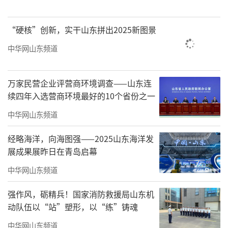
了从“能造大船”到“造好船、造新船”的蝶
变；纳真科技公司执行董事、首席财务官王惠
“硬核”创新，实干山东拼出2025新图景
分享了她带领企业跻身光通讯领域国际前列的
中华网山东频道
故事，未来企业将继续扎根西海岸、深耕西海
岸、赋能西海岸，以光通信技术助力AI算力网络
万家民营企业评营商环境调查——山东连
建设；德枫丹（青岛）公司总经理富兰克·杜
续四年入选营商环境最好的10个省份之一
亚用“精密”二字概括了企业在新区扎根十余
中华网山东频道
年的故事，他表示在新区获得的不仅是发展的
空间，更有面向未来的底气；时代楷模“连钢
经略海洋，向海图强——2025山东海洋发
展成果展昨日在青岛启幕
创新团队”核心成员李波表示新区以先行先试
的创新基因、一流的营商环境、精准高效的服
中华网山东频道
务保障让团队能够心无旁骛搞创新、甩开膀子
强作风，砺精兵！国家消防救援局山东机
攻难关；中科院海洋所研究员、国家级高层次
动队伍以“站”塑形，以“练”铸魂
青年人才张琳琳讲述了自己留学六年归来、选
中华网山东频道