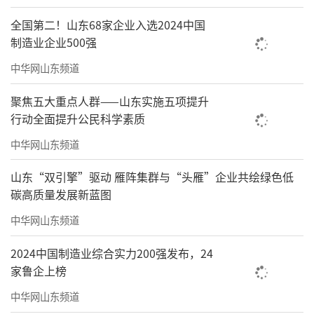
选择西海岸，就是选择机遇；扎根西海岸，就
全国第二！山东68家企业入选2024中国
是共赢未来。此次对话会既是一次发展机遇的
制造业企业500强
真诚分享，更是一次深化合作的双向奔赴。青
中华网山东频道
岛西海岸新区真诚希望广大企业家和朋友们，
聚焦五大重点人群——山东实施五项提升
以“对话”为桥梁、以合作为纽带，走进新
行动全面提升公民科学素质
区，感受这里海的辽阔与山的厚重；投资新
中华网山东频道
区，把握这里产业的脉搏与创新的浪潮；扎根
山东“双引擎”驱动 雁阵集群与“头雁”企业共绘绿色低
新区，结成更加紧密的“合伙人”，共同谱写
碳高质量发展新蓝图
中国式现代化建设的时代篇章。
中华网山东频道
（文/王沛
来源：人民日报客户端山东频
2024中国制造业综合实力200强发布，24
道）
家鲁企上榜
责任编辑：王晓晖
中华网山东频道