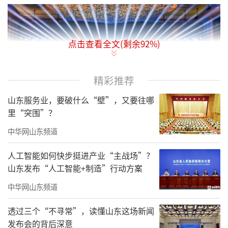
点击查看全文(剩余
92
%)
精彩推荐
山东服务业，要破什么“壁”，又要往哪
里“突围”？
中华网山东频道
人工智能如何快步挺进产业“主战场”？
对话会在城市宣传片《四时山海近悦远
山东发布“人工智能+制造”行动方案
来》中正式拉开帷幕。现场围绕“机遇之城、
中华网山东频道
产业之城、创新之城、开放之城、宜居之城、
兴业之城”六个维度，对新区进行了全面推
透过三个“不寻常”，读懂山东这场新闻
发布会的背后深意
介，系统展示了新区的发展潜力与投资价值，