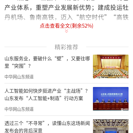
产业体系，重塑产业发展新优势；建成投运牡
丹机场、鲁南高铁，迈入“航空时代”“高铁
点击查看全文(剩余
52
%)
时代”；完成黄河滩区居民迁建这一民生工
程，14.6万滩区群众喜圆安居梦……
精彩推荐
从“全省垫底”到“跻身中游”，交出后
山东服务业，要破什么“壁”，又要往哪
来居上优异答卷，菏泽宛如鲜艳绽放的牡丹
里“突围”？
花，顺势而为、乘势而上、聚势而强，奋力谱
中华网山东频道
写高质量发展新篇章。
人工智能如何快步挺进产业“主战场”？
山东发布“人工智能+制造”行动方案
中华网山东频道
透过三个“不寻常”，读懂山东这场新闻
发布会的背后深意