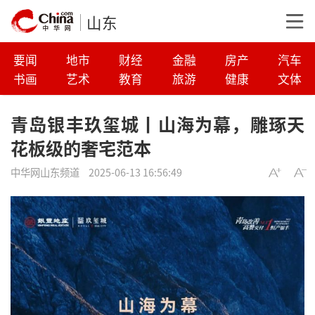
山东
要闻
地市
财经
金融
房产
汽车
书画
艺术
教育
旅游
健康
文体
青岛银丰玖玺城丨山海为幕，雕琢天
花板级的奢宅范本
中华网山东频道
2025-06-13 16:56:49