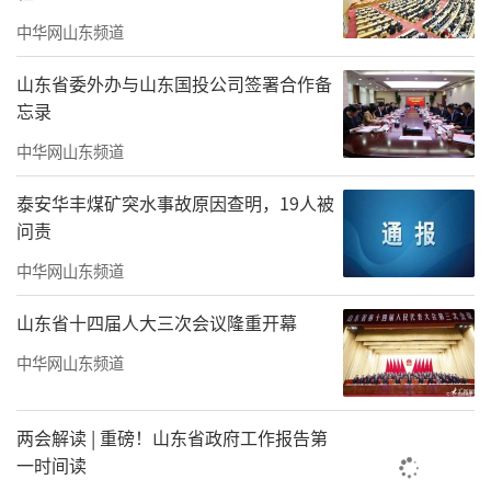
中华网山东频道
山东省委外办与山东国投公司签署合作备
忘录
中华网山东频道
泰安华丰煤矿突水事故原因查明，19人被
▲以极致标准打磨服务品质
问责
截至目前，海尚海服务已在全国10座城市
中华网山东频道
落地54个项目，服务面积约1500万㎡，覆盖12
山东省十四届人大三次会议隆重开幕
W+业主，获得政府、行业等百余项认可，服务
中华网山东频道
力与口碑持续攀升。
以信立企，以诚致远。海尚海服务将继续
两会解读 | 重磅！山东省政府工作报告第
秉持“有温度、有情怀、有责任”的理念，以
一时间读