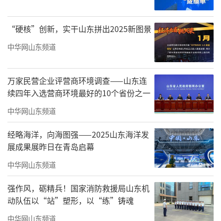
“硬核”创新，实干山东拼出2025新图景
中华网山东频道
万家民营企业评营商环境调查——山东连
▲海尚海服务获评物企信用评价最高等级——AAA级认证
续四年入选营商环境最好的10个省份之一
作为业主信赖的生活伙伴，海尚海服务始
中华网山东频道
终以极致标准打磨基础服务。从绿化保洁到维
经略海洋，向海图强——2025山东海洋发
修秩序等各岗位，全面升级服务质量；更以家
展成果展昨日在青岛启幕
人般的关怀，提供应急援助、清洗服务等温情
中华网山东频道
举措，全年打造800余场特色活动，满足各年龄
强作风，砺精兵！国家消防救援局山东机
段业主的文化生活需求。同时，积极融入AI等数
动队伍以“站”塑形，以“练”铸魂
字化技术，用科技赋能服务升级，既提升了物
中华网山东频道