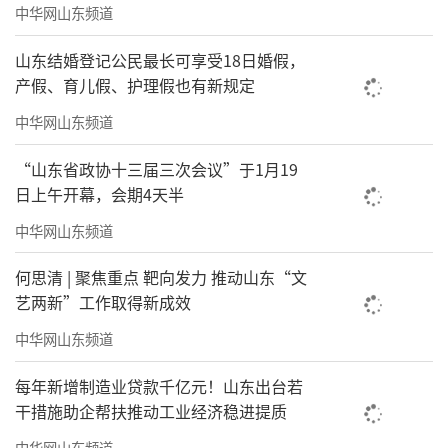
专业与诚信，为更多业主构建智慧美好的生活
中华网山东频道
家园。
山东结婚登记公民最长可享受18日婚假，
责任编辑：董硕
产假、育儿假、护理假也有新规定
中华网山东频道
“山东省政协十三届三次会议”于1月19
日上午开幕，会期4天半
中华网山东频道
何思清 | 聚焦重点 靶向发力 推动山东“文
艺两新”工作取得新成效
中华网山东频道
每年新增制造业贷款千亿元！山东出台若
干措施助企帮扶推动工业经济稳进提质
中华网山东频道