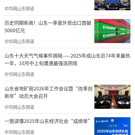
中华网山东频道
历史同期新高！山东一季度外贸出口首破
5000亿元
中华网山东频道
山东十大天气气候事件揭晓——2025年成山东近74年来最热
发布会上，海南省养老康养产业协会正式
一年，10月中上旬遭遇最强连阴雨
授牌建邦·悠然学苑“康养旅居基地”，这也
中华网山东频道
是该协会颁出的首个康养旅居基地认定。山东
山东省地矿局2026年工作会议暨“改革创
省康养服务学会也同时授牌建邦·悠然学
新年”动员大会召开
苑“海南康养旅居基地”。
中华网山东频道
建邦·悠然学苑由山东建邦集团投资建设
一图读懂2025年山东经济社会“成绩单”
并运营，坐落于陵水南平康养产业园核心区
域，以打造“生态颐养、自然疗愈、中医理
中华网山东频道