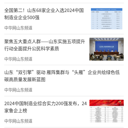
全国第二！山东68家企业入选2024中国
制造业企业500强
中华网山东频道
聚焦五大重点人群——山东实施五项提升
行动全面提升公民科学素质
中华网山东频道
非遗传承人赋能疗愈新标杆
山东“双引擎”驱动 雁阵集群与“头雁”企业共绘绿色低
作为项目的一大特色亮点，建邦·悠然学
碳高质量发展新蓝图
苑重磅引入优质中医专家资源，包括“霍氏中
中华网山东频道
医”非遗传承人霍殿国、杨氏蜂疗非遗传承人
杨小月、国医大师李佃贵弟子刘舒恒等业内名
2024中国制造业综合实力200强发布，24
家鲁企上榜
家。在此基础上，开设特色疗愈班，针对性提
供精准望诊、蜂针通络、骨诊修复等个性化疗
中华网山东频道