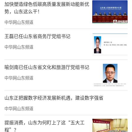
加快塑造绿色低碳高质量发展新动能新优
势，山东这么干！
中华网山东频道
王磊已任山东省商务厅党组书记
中华网山东频道
喻剑南已任山东省文化和旅游厅党组书记
多元融合打造全龄旅居社区
中华网山东频道
建邦·悠然学苑创新性提出“学苑式全龄
山东正把握数字经济发展新机遇，建设数字强省
康养旅居社区”理念，将健康医疗、高端酒店
中华网山东频道
与多元休闲业态深度融合。项目精心规划运动
健康区、文艺学习区和静谧休闲区三大功能空
提振消费，山东为何盯上了这“五大工
间，配备室内网球场、天然温泉泡池、专业教
程”？