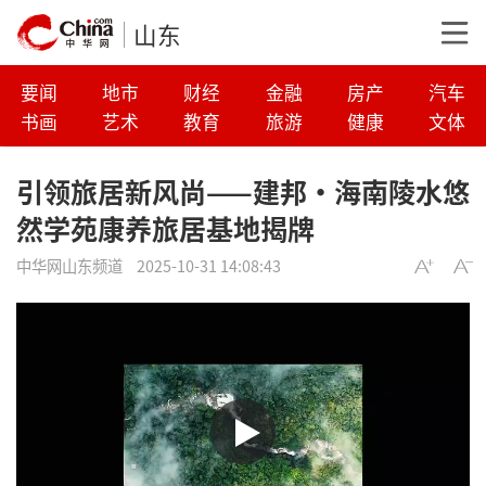
山东
要闻
地市
财经
金融
房产
汽车
书画
艺术
教育
旅游
健康
文体
引领旅居新风尚——建邦·海南陵水悠
然学苑康养旅居基地揭牌
中华网山东频道
2025-10-31 14:08:43