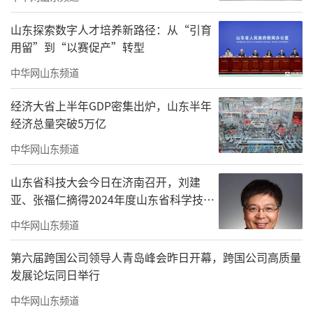
山东探索数字人才培养新路径：从“引育
用留”到“以赛促产”转型
中华网山东频道
经济大省上半年GDP密集出炉，山东半年
经济总量突破5万亿
中华网山东频道
雨林温泉构筑天然康养秘境
山东省科技大会今日在济南召开，刘建
项目地处被誉为“世界最美纬度”的北纬1
亚、张福仁摘得2024年度山东省科学技术
8°，与迈阿密、马尔代夫等知名度假胜地同属
奖最高奖！
中华网山东频道
黄金气候带。这里年平均气温稳定在25.7℃，
四季温暖如春，周边坐拥七仙岭温泉国家森林
第六届跨国公司领导人青岛峰会昨日开幕，跨国公司高质量
发展论坛同日举行
公园与吊罗山国家森林公园，区域内负氧离子
中华网山东频道
浓度高达12万/立方厘米，被誉为“天然氧