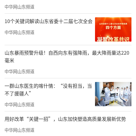
服务为脉、文化滋养为魂、疗愈体系为核”的
中华网山东频道
深度融合模式，正为海南康养旅居产业树立全
新标杆，也为追求高品质生活的人们，带来一
10个关键词解读山东省委十二届七次全会
种回归自然本真、实现身心共养的旅居生活新
中华网山东频道
方式。
山东暴雨预警升级！自西向东有强降雨，最大降雨量达220
责任编辑：徐德扬
毫米
中华网山东频道
一群山东医生的喀什情：“没有担当，当
不了援疆人”
中华网山东频道
用好改革“关键一招”，山东加快塑造高质量发展新优势
中华网山东频道