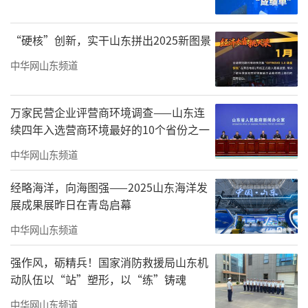
疗、健康管理、学习休闲”五位一体的综合型
旅居标杆为目标，重新定义高品质康养旅居体
“硬核”创新，实干山东拼出2025新图景
验。
中华网山东频道
万家民营企业评营商环境调查——山东连
续四年入选营商环境最好的10个省份之一
中华网山东频道
经略海洋，向海图强——2025山东海洋发
展成果展昨日在青岛启幕
中华网山东频道
强作风，砺精兵！国家消防救援局山东机
动队伍以“站”塑形，以“练”铸魂
中华网山东频道