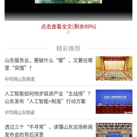
点击查看全文(剩余
89
%)
2025年10月26日，海南省康养旅居基地揭
牌发布会暨康养疗愈非遗传承人论坛在海南陵
精彩推荐
水建邦·悠然学苑成功举办。
山东服务业，要破什么“壁”，又要往哪
里“突围”？
中华网山东频道
人工智能如何快步挺进产业“主战场”？
山东发布“人工智能+制造”行动方案
中华网山东频道
透过三个“不寻常”，读懂山东这场新闻
发布会的背后深意