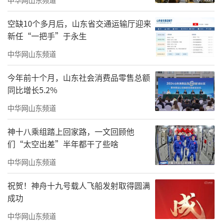
蹈、烘焙等多元课程，营造持续学习与交流的
社区文化，让旅居生活充满活力与温度。
空缺10个多月后，山东省交通运输厅迎来
新任“一把手”于永生
中华网山东频道
今年前十个月，山东社会消费品零售总额
同比增长5.2%
中华网山东频道
神十八乘组踏上回家路，一文回顾他
们“太空出差”半年都干了些啥
中华网山东频道
祝贺！神舟十九号载人飞船发射取得圆满
成功
中华网山东频道